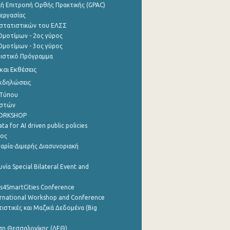
ή Επιτροπή Ορθής Πρακτικής (GPAC)
εργασίας
στατιστικών του ΕΛΣΣ
μοτίμων - 2ος γύρος
μοτίμων - 3ος γύρος
τιστικό Πρόγραμμα
αι Εκθέσεις
Εκδηλώσεις
 Τύπου
ηστών
WORKSHOP
a for AI driven public policies
ρος
αρία-Διμερής Διασυνοριακή
νία Special Bilateral Event and
cs4SmartCities Conference
ernational Workshop and Conference
ιστικές και Μαζικά Δεδομένα (Big
ση Θεσσαλονίκης (ΔΕΘ)