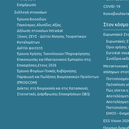
Ενημέρωση
COVID-19
Συλλογή στοιχείων
Κοινοβουλευτι
Έρευνα Βοοειδών
Στον κόσμο
Παγκόσμιες Αλυσίδες Αξίας
Δήλωση στοιχείων Intrastat
Ευρωπαϊκό Στα
Ξένιος ΖΕΥΣ - Δελτίο Κίνησης Τουριστικών
Ευρωπαϊκές Στ
Καταλυμάτων
Όροι χρήσης 
Δελτίο φοιτητή
Eurostat visua
Έρευνα Χρήσης Τεχνολογιών Πληροφόρησης
Συνέδρια-εκδ
Επικοινωνίας και Ηλεκτρονικού Εμπορίου στις
Επιχειρήσεις,έτους 2026
Μεταπτυχιακή 
Έρευνα Φορέων Γενικής Κυβέρνησης
επίσημων στατ
Παραγωγή και Πωλήσεις Βιομηχανικών Προϊόντων
Πιστοποιημέν
(PRODCOM)
Πρόσκληση υ
Δείκτες στη Βιομηχανία και στις Κατασκευές
Πώς γίνεται 
Στατιστικές Διάρθρωσης Επιχειρήσεων (SBS)
Αποτελέσματ
Αποτελέσματ
Πιστοποίηση 
EMOS – Ενημε
ESS Vision 202
Όργανα διακυ