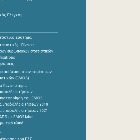
κός Έλεγχος
τιστικό Σύστημα
ατιστικές - Πίνακες
των ευρωπαΪκών στατιστικών
lisations
ηλώσεις
εκπαίδευση στον τομέα των
ιστικών (EMOS)
α Πανεπιστήμια
ποβολής αιτήσεων
η πιστοποίηση του EMOS
α υποβολής αιτήσεων 2018
α υποβολής αιτήσεων 2021
ΑΠΘ με EMOS label
ρωτικό υλικό
0
βέρνησης του ΕΣΣ