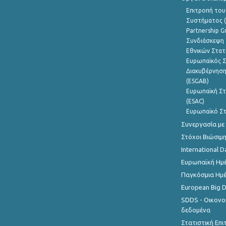
Επιτροπή του
Συστήματος (
Partnership G
Συνδιάσκεψη 
Εθνικών Στατ
Ευρωπαϊκός Σ
Διακυβέρνηση
(ESGAB)
Ευρωπαϊκή Στ
(ESAC)
Ευρωπαϊκό Στ
Συνεργασία με
Στόχοι Βιώσιμ
International D
Ευρωπαϊκή Ημέ
Παγκόσμια Ημέ
European Big 
SDDS - Οικονο
δεδομένα
Στατιστική Επ