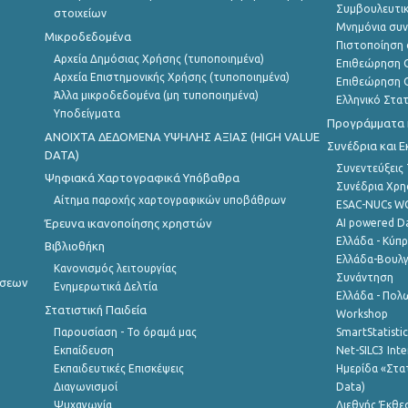
Συμβουλευτικ
στοιχείων
Μνημόνια συν
Μικροδεδομένα
Πιστοποίηση 
Αρχεία Δημόσιας Χρήσης (τυποποιημένα)
Επιθεώρηση Ο
Αρχεία Επιστημονικής Χρήσης (τυποποιημένα)
Επιθεώρηση Ο
Άλλα μικροδεδομένα (μη τυποποιημένα)
Ελληνικό Στα
Υποδείγματα
Προγράμματα κ
ANOIXTA ΔΕΔΟΜΕΝΑ ΥΨΗΛΗΣ ΑΞΙΑΣ (HIGH VALUE
Συνέδρια και 
DATA)
Συνεντεύξεις
Ψηφιακά Χαρτογραφικά Υπόβαθρα
Συνέδρια Χρ
Αίτημα παροχής χαρτογραφικών υποβάθρων
ESAC-NUCs 
Έρευνα ικανοποίησης χρηστών
AI powered Dat
Ελλάδα - Κύπ
Βιβλιοθήκη
Ελλάδα-Βουλγ
Κανονισμός λειτουργίας
Συνάντηση
ήσεων
Ενημερωτικά Δελτία
Ελλάδα - Πολω
Στατιστική Παιδεία
Workshop
Παρουσίαση - Το όραμά μας
SmartStatisti
Εκπαίδευση
Net-SILC3 Int
Εκπαιδευτικές Επισκέψεις
Ημερίδα «Στατ
Διαγωνισμοί
Data)
Ψυχαγωγία
Διεθνής Έκθε