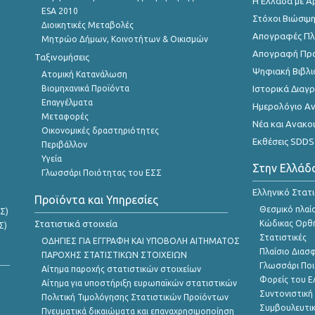
Η Ελλάδα με Α
ESA 2010
Στόχοι Βιώσιμ
Διοικητικές Μεταβολές
Απογραφές Πλη
Μητρώο Δήμων, Κοινοτήτων & Οικισμών
Απογραφή Πρ
Ταξινομήσεις
Ψηφιακή Βιβλι
Ατομική Κατανάλωση
Βιομηχανικά Προϊόντα
Ιστορικά Δια
Επαγγέλματα
Ημερολόγιο Α
Μεταφορές
Νέα και Ανακο
Οικονομικές δραστηριότητες
Εκθέσεις SDDS
Περιβάλλον
Υγεία
Στην Ελλάδ
Γλωσσάρι Ποιότητας του ΕΣΣ
Ελληνικό Στατ
Προϊόντα και Υπηρεσίες
Θεσμικό πλαί
Σ)
Στατιστικά στοιχεία
Κώδικας Ορθή
Σ)
Στατιστικές
ΟΔΗΓΙΕΣ ΓΙΑ ΕΓΓΡΑΦΗ ΚΑΙ ΥΠΟΒΟΛΗ ΑΙΤΗΜΑΤΟΣ
Πλαίσιο Διασ
ΠΑΡΟΧΗΣ ΣΤΑΤΙΣΤΙΚΩΝ ΣΤΟΙΧΕΙΩΝ
Γλωσσάρι Ποι
Αίτημα παροχής στατιστικών στοιχείων
Φορείς του 
Αίτημα για υποστήριξη ευρωπαϊκών στατιστικών
Συντονιστική
Πολιτική Τιμολόγησης Στατιστικών Προϊόντων
Συμβουλευτικ
Πνευματικά δικαιώματα και επαναχρησιμοποίηση