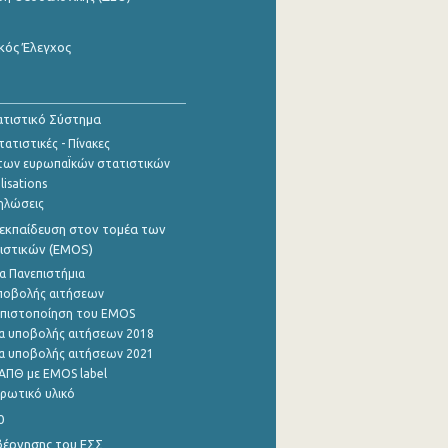
κός Έλεγχος
τιστικό Σύστημα
ατιστικές - Πίνακες
των ευρωπαΪκών στατιστικών
lisations
ηλώσεις
εκπαίδευση στον τομέα των
ιστικών (EMOS)
α Πανεπιστήμια
ποβολής αιτήσεων
η πιστοποίηση του EMOS
α υποβολής αιτήσεων 2018
α υποβολής αιτήσεων 2021
ΑΠΘ με EMOS label
ρωτικό υλικό
0
βέρνησης του ΕΣΣ