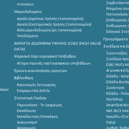
Συμβουλευτικ
στοιχείων
Μνημόνια συν
Μικροδεδομένα
Πιστοποίηση 
Αρχεία Δημόσιας Χρήσης (τυποποιημένα)
Επιθεώρηση Ο
Αρχεία Επιστημονικής Χρήσης (τυποποιημένα)
Επιθεώρηση Ο
Άλλα μικροδεδομένα (μη τυποποιημένα)
Ελληνικό Στα
Υποδείγματα
Προγράμματα κ
ANOIXTA ΔΕΔΟΜΕΝΑ ΥΨΗΛΗΣ ΑΞΙΑΣ (HIGH VALUE
Συνέδρια και 
DATA)
Συνεντεύξεις
Ψηφιακά Χαρτογραφικά Υπόβαθρα
Συνέδρια Χρ
Αίτημα παροχής χαρτογραφικών υποβάθρων
ESAC-NUCs 
Έρευνα ικανοποίησης χρηστών
AI powered Dat
Ελλάδα - Κύπ
Βιβλιοθήκη
Ελλάδα-Βουλγ
Κανονισμός λειτουργίας
Συνάντηση
ήσεων
Ενημερωτικά Δελτία
Ελλάδα - Πολω
Στατιστική Παιδεία
Workshop
Παρουσίαση - Το όραμά μας
SmartStatisti
Εκπαίδευση
Net-SILC3 Int
Εκπαιδευτικές Επισκέψεις
Ημερίδα «Στατ
Διαγωνισμοί
Data)
Ψυχαγωγία
Διεθνής Έκθε