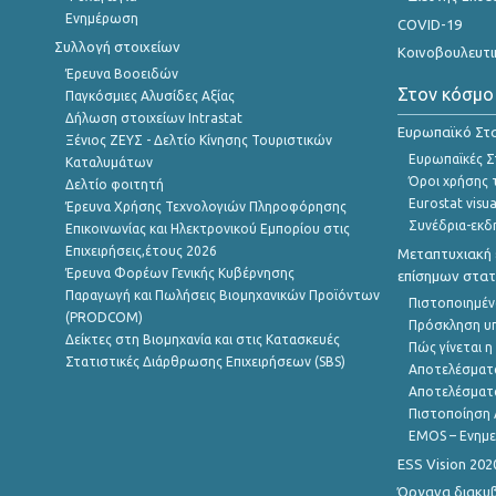
Ενημέρωση
COVID-19
Συλλογή στοιχείων
Κοινοβουλευτι
Έρευνα Βοοειδών
Στον κόσμο
Παγκόσμιες Αλυσίδες Αξίας
Δήλωση στοιχείων Intrastat
Ευρωπαϊκό Στα
Ξένιος ΖΕΥΣ - Δελτίο Κίνησης Τουριστικών
Ευρωπαϊκές Στ
Καταλυμάτων
Όροι χρήσης 
Δελτίο φοιτητή
Eurostat visua
Έρευνα Χρήσης Τεχνολογιών Πληροφόρησης
Συνέδρια-εκδ
Επικοινωνίας και Ηλεκτρονικού Εμπορίου στις
Επιχειρήσεις,έτους 2026
Μεταπτυχιακή 
Έρευνα Φορέων Γενικής Κυβέρνησης
επίσημων στατ
Παραγωγή και Πωλήσεις Βιομηχανικών Προϊόντων
Πιστοποιημέν
(PRODCOM)
Πρόσκληση υ
Δείκτες στη Βιομηχανία και στις Κατασκευές
Πώς γίνεται 
Στατιστικές Διάρθρωσης Επιχειρήσεων (SBS)
Αποτελέσματ
Αποτελέσματ
Πιστοποίηση 
EMOS – Ενημε
ESS Vision 202
Όργανα διακυ