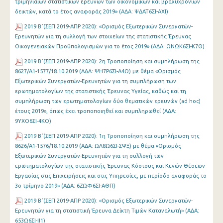
τριμηνιαίων στατιστικών ερευνών των οικονομικών και βραχυχρόνιων
δεικτών, κατά το έτος αναφοράς 2019» (ΑΔΑ: ΨΔΑΤ6ΣΙ-ΑΧΙ)
2019 Β΄(ΣΕΠ 2019-ΑΠΡ 2020): «Ορισμός Εξωτερικών Συνεργατών-
Ερευνητών για τη συλλογή των στοιχείων της στατιστικής Έρευνας
Οικογενειακών Προϋπολογισμών για το έτος 2019» (ΑΔΑ: ΩΝΩΚ6ΣΙ-Κ7Θ)
2019 Β΄(ΣΕΠ 2019-ΑΠΡ 2020): 2η Τροποποίηση και συμπλήρωση της
8627/Α1-1577/18.10.2019 (ΑΔΑ: ΨΗ7Ρ6ΣΙ-Α4Ω) με θέμα «Ορισμός
Εξωτερικών Συνεργατών-Ερευνητών για τη συμπλήρωση των
ερωτηματολογίων της στατιστικής Έρευνας Υγείας, καθώς και τη
συμπλήρωση των ερωτηματολογίων δύο θεματικών ερευνών (ad hoc)
έτους 2019», όπως έχει τροποποιηθεί και συμπληρωθεί (ΑΔΑ:
9ΥΧΟ6ΣΙ-4ΚΟ)
2019 Β΄(ΣΕΠ 2019-ΑΠΡ 2020): 1η Τροποποίηση και συμπλήρωση της
8626/Α1-1576/18.10.2019 (ΑΔΑ: ΩΛ8Ω6ΣΙ-ΣΨΞ) με θέμα «Ορισμός
Εξωτερικών Συνεργατών-Ερευνητών για τη συλλογή των
ερωτηματολογίων της στατιστικής Έρευνας Κόστους και Κενών Θέσεων
Εργασίας στις Επιχειρήσεις και στις Υπηρεσίες, με περίοδο αναφοράς το
3ο τρίμηνο 2019» (ΑΔΑ: 6ΖΩΦ6ΣΙ-ΑΘΠ)
2019 Β΄(ΣΕΠ 2019-ΑΠΡ 2020): «Ορισμός Εξωτερικών Συνεργατών-
Ερευνητών για τη στατιστική Έρευνα Δείκτη Τιμών Καταναλωτή» (ΑΔΑ:
653Ω6ΣΙ-ΙΙ1)