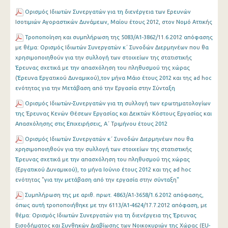
Ορισμός Ιδιωτών Συνεργατών για τη διενέργεια των Ερευνών
Ισοτιμιών Αγοραστικών Δυνάμεων, Μαίου έτους 2012, στον Νομό Αττικής
Τροποποίηση και συμπλήρωση της 5083/Α1-3862/11.6.2012 απόφασης
με θέμα: Ορισμός Ιδιωτών Συνεργατών κ΄ Συνοδών Διερμηνέων που θα
χρησιμοποιηθούν για την συλλογή των στοιχείων της στατιστικής
Έρευνας σχετικά με την απασχόληση του πληθυσμού της χώρας
(Έρευνα Εργατικού Δυναμικού),τον μήνα Μάιο έτους 2012 και της ad hoc
ενότητας για την Μετάβαση από την Εργασία στην Σύνταξη
Ορισμός Ιδιωτών-Συνεργατών για τη συλλογή των ερωτηματολογίων
της Έρευνας Κενών Θέσεων Εργασίας και Δεικτών Κόστους Εργασίας και
Απασχόλησης στις Επιχειρήσεις, Α΄ Τριμήνου έτους 2012
Ορισμός Ιδιωτών Συνεργατών κ΄ Συνοδών Διερμηνέων που θα
χρησιμοποιηθούν για την συλλογή των στοιχείων της στατιστικής
Έρευνας σχετικά με την απασχόληση του πληθυσμού της χώρας
(Εργατικού Δυναμικού), το μήνα Ιούνιο έτους 2012 και της ad hoc
ενότητας "για την μετάβαση από την εργασία στην σύνταξη"
Συμπλήρωση της με αριθ. πρωτ. 4863/Α1-3658/1.6.2012 απόφασης,
όπως αυτή τροποποιήθηκε με την 6113/Α1-4624/17.7.2012 απόφαση, με
θέμα: Ορισμός Ιδιωτών Συνεργατών για τη διενέργεια της Έρευνας
Εισοδήματος και Συνθηκών Διαβίωσης των Νοικοκυριών της Χώρας (EU-