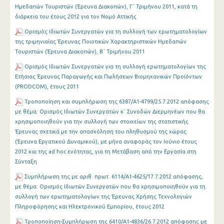
Ημεδαπών Τουριστών (Έρευνα Διακοπών), Γ΄ Τριμήνου 2011, κατά τη
διάρκεια του έτους 2012 για τον Νομό Αττικής
Ορισμός Ιδιωτών Συνεργατών για τη συλλογή των ερωτηματολογίων
της τριμηνιαίας Έρευνας Ποιοτικών Χαρακτηριστικών Ημεδαπών
Τουριστών (Έρευνα Διακοπών), B΄ Τριμήνου 2011
Ορισμός Ιδιωτών Συνεργατών για τη συλλογή ερωτηματολογίων της
Ετήσιας Έρευνας Παραγωγής και Πωλήσεων Βιομηχανικών Προϊόντων
(PRODCOM), έτους 2011
Τροποποίηση και συμπλήρωση της 6387/Α1-4799/25.7.2012 απόφασης
με θέμα: Ορισμός Ιδιωτών Συνεργατών κ΄ Συνοδών Διερμηνέων που θα
χρησιμοποιηθούν για την συλλογή των στοιχείων της στατιστικής
Έρευνας σχετικά με την απασχόληση του πληθυσμού της χώρας
(Έρευνα Εργατικού Δυναμικού), με μήνα αναφοράς τον Ιούνιο έτους
2012 και της ad hoc ενότητας, για τη Μετάβαση από την Εργασία στη
Σύνταξη
Συμπλήρωση της με αριθ. πρωτ. 6114/Α1-4625/17.7.2012 απόφασης,
με θέμα: Ορισμός Ιδιωτών Συνεργατών που θα χρησιμοποιηθούν για τη
συλλογή των ερωτηματολογίων της Έρευνας Χρήσης Τεχνολογιών
Πληροφόρησης και Ηλεκτρονικού Εμπορίου, έτους 2012
Τροποποίηση-Συμπλήρωση της 6410/Α1-4836/26.7.2012 απόφασης με