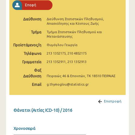
Επαφή
Διεύθυνση
Διεύθυνση Στατιστικών Πληθυσμού,
Απασχόλησης και Κόστους Ζωής
Τμήμα
Τμήμα Στατιστικών Πληθυσμού και
Μετανάστευσης
Προϊστάμενος/η
Θυμόγλου Γεωργία
Τηλέφωνα
213 1352175, 210 4852175
Γραμματεία
213 1352911, 213 1352913
Φαξ
Διεύθυνση
Πειραιώς 46 & Επονιτών, ΤΚ 18510 ΠΕΙΡΑΙΑΣ
Email
g.thymoglou@statistics.gr
Επιστροφή
Θάνατοι (Αιτίες ICD-10) / 2016
Χρονοσειρά