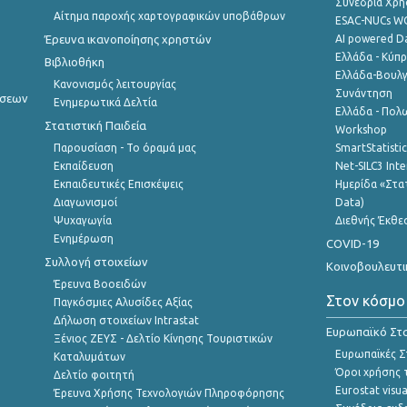
Συνέδρια Χρ
Αίτημα παροχής χαρτογραφικών υποβάθρων
ESAC-NUCs 
Έρευνα ικανοποίησης χρηστών
AI powered Dat
Ελλάδα - Κύπ
Βιβλιοθήκη
Ελλάδα-Βουλγ
Κανονισμός λειτουργίας
Συνάντηση
ήσεων
Ενημερωτικά Δελτία
Ελλάδα - Πολω
Στατιστική Παιδεία
Workshop
Παρουσίαση - Το όραμά μας
SmartStatisti
Εκπαίδευση
Net-SILC3 Int
Εκπαιδευτικές Επισκέψεις
Ημερίδα «Στατ
Διαγωνισμοί
Data)
Ψυχαγωγία
Διεθνής Έκθε
Ενημέρωση
COVID-19
Συλλογή στοιχείων
Κοινοβουλευτι
Έρευνα Βοοειδών
Στον κόσμο
Παγκόσμιες Αλυσίδες Αξίας
Δήλωση στοιχείων Intrastat
Ευρωπαϊκό Στα
Ξένιος ΖΕΥΣ - Δελτίο Κίνησης Τουριστικών
Ευρωπαϊκές Στ
Καταλυμάτων
Όροι χρήσης 
Δελτίο φοιτητή
Eurostat visua
Έρευνα Χρήσης Τεχνολογιών Πληροφόρησης