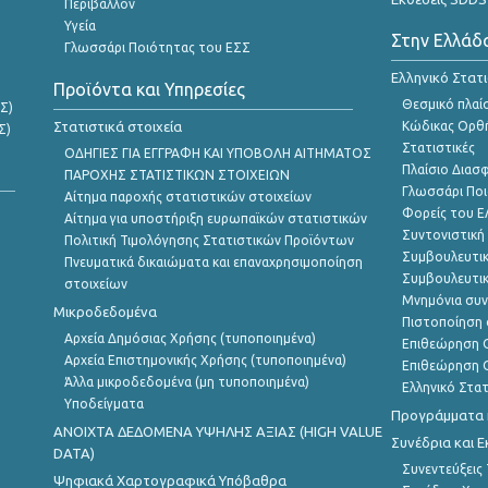
Περιβάλλον
Υγεία
Στην Ελλάδ
Γλωσσάρι Ποιότητας του ΕΣΣ
Ελληνικό Στατ
Προϊόντα και Υπηρεσίες
Θεσμικό πλαί
Σ)
Στατιστικά στοιχεία
Κώδικας Ορθή
Σ)
Στατιστικές
ΟΔΗΓΙΕΣ ΓΙΑ ΕΓΓΡΑΦΗ ΚΑΙ ΥΠΟΒΟΛΗ ΑΙΤΗΜΑΤΟΣ
Πλαίσιο Διασ
ΠΑΡΟΧΗΣ ΣΤΑΤΙΣΤΙΚΩΝ ΣΤΟΙΧΕΙΩΝ
Γλωσσάρι Ποι
Αίτημα παροχής στατιστικών στοιχείων
Φορείς του 
Αίτημα για υποστήριξη ευρωπαϊκών στατιστικών
Συντονιστική
Πολιτική Τιμολόγησης Στατιστικών Προϊόντων
Συμβουλευτικ
Πνευματικά δικαιώματα και επαναχρησιμοποίηση
Συμβουλευτικ
στοιχείων
Μνημόνια συν
Μικροδεδομένα
Πιστοποίηση 
Αρχεία Δημόσιας Χρήσης (τυποποιημένα)
Επιθεώρηση Ο
Αρχεία Επιστημονικής Χρήσης (τυποποιημένα)
Επιθεώρηση Ο
Άλλα μικροδεδομένα (μη τυποποιημένα)
Ελληνικό Στα
Υποδείγματα
Προγράμματα κ
ANOIXTA ΔΕΔΟΜΕΝΑ ΥΨΗΛΗΣ ΑΞΙΑΣ (HIGH VALUE
Συνέδρια και 
DATA)
Συνεντεύξεις
Ψηφιακά Χαρτογραφικά Υπόβαθρα