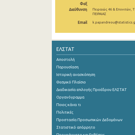
Φαξ
Διεύθυνση
Πειραιώς 46 & Επονιτών, Τ
ΠΕΙΡΑΙΑΣ
Email
k.papandreou@statistics.g
ΕΛΣΤΑΤ
Αποστολή
Παρουσίαση
Ιστορική ανασκόπηση
Θεσμικό Πλαίσιο
Διαδικασία επιλογής Προέδρου ΕΛΣΤΑΤ
Οργανόγραμμα
Ποιος κάνει τι
Πολιτικές
Προστασία Προσωπικών Δεδομένων
Στατιστικό απόρρητο
Προγράμματα και Εκθέσεις