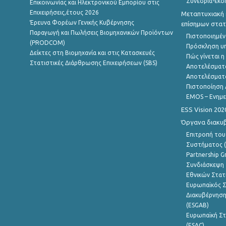
Συνέδρια-εκδ
Επικοινωνίας και Ηλεκτρονικού Εμπορίου στις
Επιχειρήσεις,έτους 2026
Μεταπτυχιακή 
Έρευνα Φορέων Γενικής Κυβέρνησης
επίσημων στατ
Παραγωγή και Πωλήσεις Βιομηχανικών Προϊόντων
Πιστοποιημέν
(PRODCOM)
Πρόσκληση υ
Δείκτες στη Βιομηχανία και στις Κατασκευές
Πώς γίνεται 
Στατιστικές Διάρθρωσης Επιχειρήσεων (SBS)
Αποτελέσματ
Αποτελέσματ
Πιστοποίηση 
EMOS – Ενημε
ESS Vision 202
Όργανα διακυ
Επιτροπή του
Συστήματος (
Partnership G
Συνδιάσκεψη 
Εθνικών Στατ
Ευρωπαϊκός Σ
Διακυβέρνηση
(ESGAB)
Ευρωπαϊκή Στ
(ESAC)