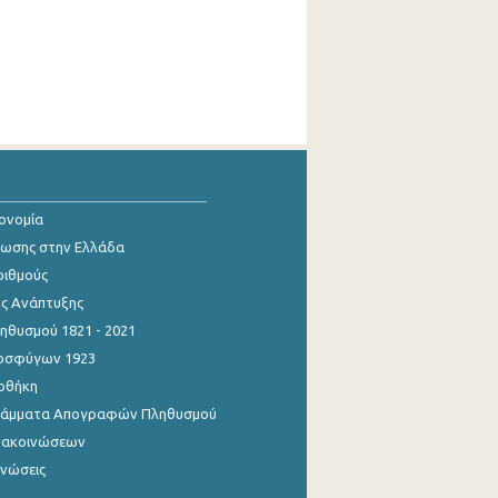
κονομία
ίωσης στην Ελλάδα
ριθμούς
ης Ανάπτυξης
θυσμού 1821 - 2021
οσφύγων 1923
οθήκη
γράμματα Απογραφών Πληθυσμού
νακοινώσεων
ινώσεις