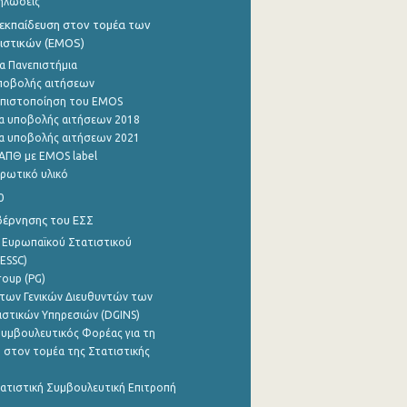
ηλώσεις
εκπαίδευση στον τομέα των
ιστικών (EMOS)
α Πανεπιστήμια
ποβολής αιτήσεων
η πιστοποίηση του EMOS
α υποβολής αιτήσεων 2018
α υποβολής αιτήσεων 2021
ΑΠΘ με EMOS label
ρωτικό υλικό
0
βέρνησης του ΕΣΣ
 Ευρωπαϊκού Στατιστικού
ESSC)
roup (PG)
των Γενικών Διευθυντών των
ιστικών Υπηρεσιών (DGINS)
υμβουλευτικός Φορέας για τη
 στον τομέα της Στατιστικής
ατιστική Συμβουλευτική Επιτροπή