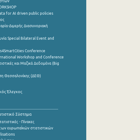
ηστών
WORKSHOP
a for AI driven public policies
ρος
αρία-Διμερής Διασυνοριακή
νία Special Bilateral Event and
cs4SmartCities Conference
ernational Workshop and Conference
ιστικές και Μαζικά Δεδομένα (Big
ση Θεσσαλονίκης (ΔΕΘ)
κός Έλεγχος
τιστικό Σύστημα
ατιστικές - Πίνακες
των ευρωπαΪκών στατιστικών
lisations