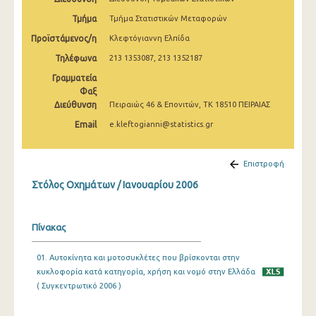
Ιανουαρίου 2010
Τμήμα
Τμήμα Στατιστικών Μεταφορών
Ιανουαρίου 2009
Προϊστάμενος/η
Κλεφτόγιαννη Ελπίδα
Τηλέφωνα
213 1353087, 213 1352187
Ιανουαρίου 2008
Γραμματεία
Ιανουαρίου 2007
Φαξ
Διεύθυνση
Πειραιώς 46 & Επονιτών, ΤΚ 18510 ΠΕΙΡΑΙΑΣ
Ιανουαρίου 2006
Email
e.kleftogianni@statistics.gr
Ιανουαρίου 2005
Ιανουαρίου 2004
Επιστροφή
Στόλος Οχημάτων / Ιανουαρίου 2006
Ιανουαρίου 2003
Ιανουαρίου 2002
Πίνακας
Ιανουαρίου 2001
01. Αυτοκίνητα και μοτοσυκλέτες που βρίσκονται στην
Ιανουαρίου 2000
κυκλοφορία κατά κατηγορία, χρήση και νομό στην Ελλάδα
( Συγκεντρωτικό 2006 )
Ιανουαρίου 1999
Ιανουαρίου 1998