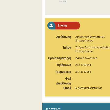
2017
2016
2015
Επαφή
2014
Διεύθυνση
Διεύθυνση Στατιστικών
2013
Επιχειρήσεων
2012
Τμήμα
Τμήμα Στατιστικών Διάρθ
Επιχειρήσεων
2011
Προϊστάμενος/η
Δαφνή Ανδριάνα
2010
Τηλέφωνα
213 1352044
Γραμματεία
213 2352058
2009
Φαξ
2008
Διεύθυνση
Email
a.dafni@statistics.gr
2006
2005
2004
ΕΛΣΤΑΤ