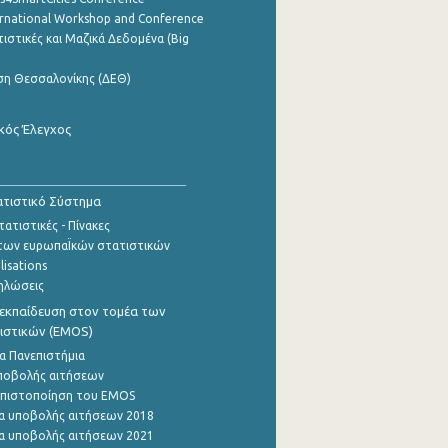
ernational Workshop and Conference
ιστικές και Μαζικά Δεδομένα (Big
ση Θεσσαλονίκης (ΔΕΘ)
κός Έλεγχος
τιστικό Σύστημα
ατιστικές - Πίνακες
των ευρωπαΪκών στατιστικών
lisations
ηλώσεις
εκπαίδευση στον τομέα των
ιστικών (EMOS)
α Πανεπιστήμια
ποβολής αιτήσεων
η πιστοποίηση του EMOS
α υποβολής αιτήσεων 2018
α υποβολής αιτήσεων 2021