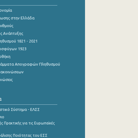
κονομία
ίωσης στην Ελλάδα
ριθμούς
ης Ανάπτυξης
θυσμού 1821 - 2021
οσφύγων 1923
οθήκη
γράμματα Απογραφών Πληθυσμού
νακοινώσεων
ινώσεις
α
ιστικό Σύστημα - ΕΛΣΣ
σιο
ς Πρακτικής για τις Ευρωπαϊκές
φάλισης Ποιότητας του ΕΣΣ