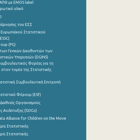
ΑΠΘ με EMOS label
ρωτικό υλικό
0
βέρνησης του ΕΣΣ
 Ευρωπαϊκού Στατιστικού
ESSC)
roup (PG)
των Γενικών Διευθυντών των
ιστικών Υπηρεσιών (DGINS)
υμβουλευτικός Φορέας για τη
 στον τομέα της Στατιστικής
ατιστική Συμβουλευτική Επιτροπή
ατιστικό Φόρουμ (ESF)
 Διεθνείς Οργανισμούς
ης Ανάπτυξης (SDGs)
ata Alliance for Children on the Move
ρα Στατιστικής
ρα Στατιστικής