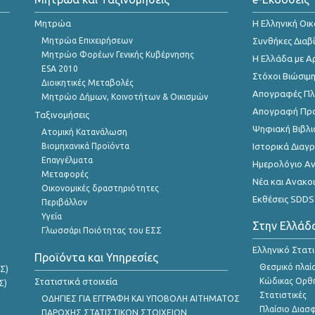
Μητρώα
Η Ελληνική Οι
Μητρώα Επιχειρήσεων
Συνθήκες Διαβ
Μητρώο Φορέων Γενικής Κυβέρνησης
Η Ελλάδα με Α
ESA 2010
Στόχοι Βιώσιμ
Διοικητικές Μεταβολές
Απογραφές Πλη
Μητρώο Δήμων, Κοινοτήτων & Οικισμών
Απογραφή Πρ
Ταξινομήσεις
Ψηφιακή Βιβλι
Ατομική Κατανάλωση
Βιομηχανικά Προϊόντα
Ιστορικά Δια
Επαγγέλματα
Ημερολόγιο Α
Μεταφορές
Νέα και Ανακο
Οικονομικές δραστηριότητες
Εκθέσεις SDDS
Περιβάλλον
Υγεία
Στην Ελλάδ
Γλωσσάρι Ποιότητας του ΕΣΣ
Ελληνικό Στατ
Προϊόντα και Υπηρεσίες
Θεσμικό πλαί
Σ)
Στατιστικά στοιχεία
Κώδικας Ορθή
Σ)
Στατιστικές
ΟΔΗΓΙΕΣ ΓΙΑ ΕΓΓΡΑΦΗ ΚΑΙ ΥΠΟΒΟΛΗ ΑΙΤΗΜΑΤΟΣ
Πλαίσιο Διασ
ΠΑΡΟΧΗΣ ΣΤΑΤΙΣΤΙΚΩΝ ΣΤΟΙΧΕΙΩΝ