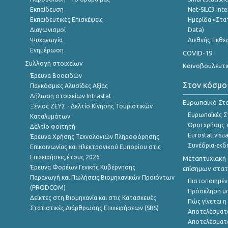
Εκπαίδευση
Net-SILC3 Int
Εκπαιδευτικές Επισκέψεις
Ημερίδα «Στατ
Διαγωνισμοί
Data)
Ψυχαγωγία
Διεθνής Έκθε
Ενημέρωση
COVID-19
Συλλογή στοιχείων
Κοινοβουλευτι
Έρευνα Βοοειδών
Στον κόσμο
Παγκόσμιες Αλυσίδες Αξίας
Δήλωση στοιχείων Intrastat
Ευρωπαϊκό Στα
Ξένιος ΖΕΥΣ - Δελτίο Κίνησης Τουριστικών
Ευρωπαϊκές Στ
Καταλυμάτων
Όροι χρήσης 
Δελτίο φοιτητή
Eurostat visua
Έρευνα Χρήσης Τεχνολογιών Πληροφόρησης
Συνέδρια-εκδ
Επικοινωνίας και Ηλεκτρονικού Εμπορίου στις
Επιχειρήσεις,έτους 2026
Μεταπτυχιακή 
Έρευνα Φορέων Γενικής Κυβέρνησης
επίσημων στατ
Παραγωγή και Πωλήσεις Βιομηχανικών Προϊόντων
Πιστοποιημέν
(PRODCOM)
Πρόσκληση υ
Δείκτες στη Βιομηχανία και στις Κατασκευές
Πώς γίνεται 
Στατιστικές Διάρθρωσης Επιχειρήσεων (SBS)
Αποτελέσματ
Αποτελέσματ