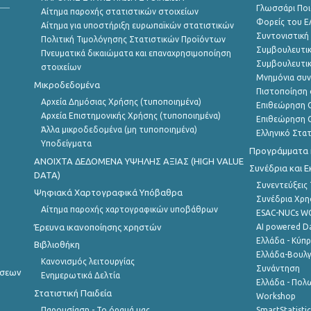
Γλωσσάρι Ποι
Αίτημα παροχής στατιστικών στοιχείων
Φορείς του 
Αίτημα για υποστήριξη ευρωπαϊκών στατιστικών
Συντονιστική
Πολιτική Τιμολόγησης Στατιστικών Προϊόντων
Συμβουλευτικ
Πνευματικά δικαιώματα και επαναχρησιμοποίηση
Συμβουλευτικ
στοιχείων
Μνημόνια συν
Μικροδεδομένα
Πιστοποίηση 
Αρχεία Δημόσιας Χρήσης (τυποποιημένα)
Επιθεώρηση Ο
Αρχεία Επιστημονικής Χρήσης (τυποποιημένα)
Επιθεώρηση Ο
Άλλα μικροδεδομένα (μη τυποποιημένα)
Ελληνικό Στα
Υποδείγματα
Προγράμματα κ
ANOIXTA ΔΕΔΟΜΕΝΑ ΥΨΗΛΗΣ ΑΞΙΑΣ (HIGH VALUE
Συνέδρια και 
DATA)
Συνεντεύξεις
Ψηφιακά Χαρτογραφικά Υπόβαθρα
Συνέδρια Χρ
Αίτημα παροχής χαρτογραφικών υποβάθρων
ESAC-NUCs 
Έρευνα ικανοποίησης χρηστών
AI powered Dat
Ελλάδα - Κύπ
Βιβλιοθήκη
Ελλάδα-Βουλγ
Κανονισμός λειτουργίας
Συνάντηση
ήσεων
Ενημερωτικά Δελτία
Ελλάδα - Πολω
Στατιστική Παιδεία
Workshop
Παρουσίαση - Το όραμά μας
SmartStatisti