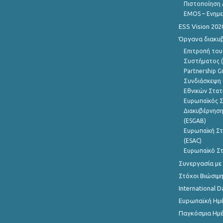
Πιστοποίηση 
EMOS – Ενημε
ESS Vision 202
Όργανα διακυ
Επιτροπή του
Συστήματος (
Partnership G
Συνδιάσκεψη 
Εθνικών Στατ
Ευρωπαϊκός Σ
Διακυβέρνηση
(ESGAB)
Ευρωπαϊκή Στ
(ESAC)
Ευρωπαϊκό Στ
Συνεργασία με
Στόχοι Βιώσιμ
International D
Ευρωπαϊκή Ημέ
Παγκόσμια Ημέ