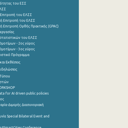
ότητας του ΕΣΣ
ΕΛΣΣ
 Επιτροπή του ΕΛΣΣ
ή Επιτροπή του ΕΛΣΣ
ή Επιτροπή Ορθής Πρακτικής (GPAC)
εργασίας
στατιστικών του ΕΛΣΣ
μοτίμων - 2ος γύρος
μοτίμων - 3ος γύρος
τιστικό Πρόγραμμα
αι Εκθέσεις
Εκδηλώσεις
 Τύπου
ηστών
WORKSHOP
a for AI driven public policies
ρος
αρία-Διμερής Διασυνοριακή
νία Special Bilateral Event and
cs4SmartCities Conference