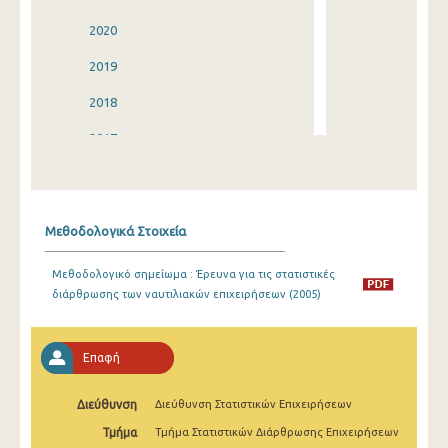
2020
2019
2018
2017
2016
2015
Μεθοδολογικά Στοιχεία
2014
Μεθοδολογικό σημείωμα : Έρευνα για τις στατιστικές
2013
διάρθρωσης των ναυτιλιακών επιχειρήσεων (2005)
2012
2011
Επαφή
2010
Διεύθυνση
Διεύθυνση Στατιστικών Επιχειρήσεων
2009
Τμήμα
Τμήμα Στατιστικών Διάρθρωσης Επιχειρήσεων