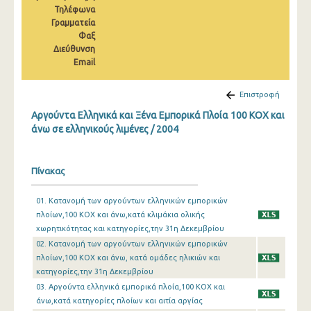
Τηλέφωνα
2010
Γραμματεία
2009
Φαξ
Διεύθυνση
2008
Email
2007
Επιστροφή
2006
Αργούντα Ελληνικά και Ξένα Εμπορικά Πλοία 100 KΟX και
άνω σε ελληνικούς λιμένες / 2004
2005
2004
Πίνακας
01. Κατανομή των αργούντων ελληνικών εμπορικών
πλοίων,100 ΚΟΧ και άνω,κατά κλιμάκια ολικής
χωρητικότητας και κατηγορίες,την 31η Δεκεμβρίου
02. Κατανομή των αργούντων ελληνικών εμπορικών
πλοίων,100 ΚΟΧ και άνω, κατά ομάδες ηλικιών και
κατηγορίες,την 31η Δεκεμβρίου
03. Αργούντα ελληνικά εμπορικά πλοία,100 ΚΟΧ και
άνω,κατά κατηγορίες πλοίων και αιτία αργίας