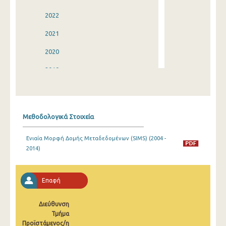
2022
2021
2020
2019
2018
2017
Μεθοδολογικά Στοιχεία
2016
Ενιαία Μορφή Δομής Μεταδεδομένων (SIMS) (2004 -
2015
2014)
2014
2013
Επαφή
2012
Διεύθυνση
Τμήμα
2011
Προϊστάμενος/η