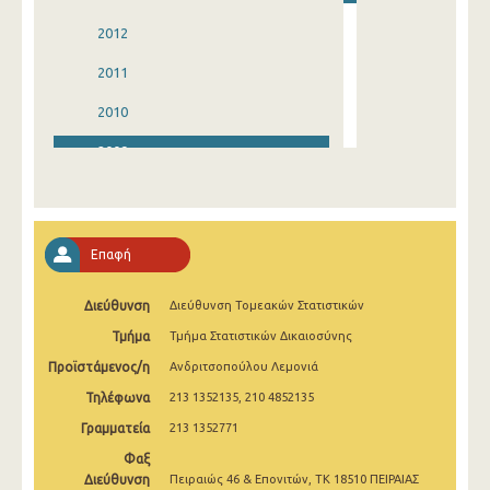
2012
2011
2010
2009
2008
2007
Επαφή
2006
Διεύθυνση
Διεύθυνση Τομεακών Στατιστικών
2005
Τμήμα
Τμήμα Στατιστικών Δικαιοσύνης
2004
Προϊστάμενος/η
Ανδριτσοπούλου Λεμονιά
2003
Τηλέφωνα
213 1352135, 210 4852135
2002
Γραμματεία
213 1352771
Φαξ
1998
Διεύθυνση
Πειραιώς 46 & Επονιτών, ΤΚ 18510 ΠΕΙΡΑΙΑΣ