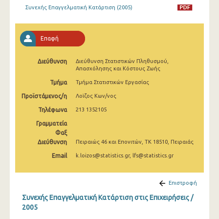
Συνεχής Επαγγελματική Κατάρτιση (2005)
Επαφή
Διεύθυνση
Διεύθυνση Στατιστικών Πληθυσμού,
Απασχόλησης και Κόστους Ζωής
Τμήμα
Τμήμα Στατιστικών Εργασίας
Προϊστάμενος/η
Λοϊζος Κων/νος
Τηλέφωνα
213 1352105
Γραμματεία
Φαξ
Διεύθυνση
Πειραιώς 46 και Επονιτών, ΤΚ 18510, Πειραιάς
Email
k.loizos@statistics.gr, lfs@statistics.gr
Επιστροφή
Συνεχής Επαγγελματική Κατάρτιση στις Επιχειρήσεις /
2005