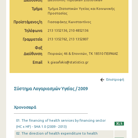
Διεύθυνση
Διεύθυνση Τομεακών Στατιστικών
Τμήμα
Τμήμα Στατιστικών Υγείας και Κοινωνικής
Προστασίας
Προϊστάμενος/η
Γιασαφάκης Κωνσταντίνος
Τηλέφωνα
213 1352136, 210 4852136
Γραμματεία
213 1352762, 213 1352807
Φαξ
Διεύθυνση
Πειραιώς 46 & Επονιτών, ΤΚ 18510 ΠΕΙΡΑΙΑΣ
Email
k.giasafakis@statistics.gr
Επιστροφή
Σύστημα Λογαριασμών Υγείας / 2009
Χρονοσειρά
01. The financing of health services by financing sector
(HC x HF) - SHA 1.0 (2009 - 2013)
02. The direction of health expenditure to health