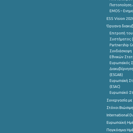
Πιστοποίηση 
EMOS – Ενημε
ESS Vision 202
Όργανα διακυ
Επιτροπή του
Συστήματος (
Partnership G
Συνδιάσκεψη 
Εθνικών Στατ
Ευρωπαϊκός Σ
Διακυβέρνηση
(ESGAB)
Ευρωπαϊκή Στ
(ESAC)
Ευρωπαϊκό Στ
Συνεργασία με
Στόχοι Βιώσιμ
International D
Ευρωπαϊκή Ημέ
Παγκόσμια Ημέ