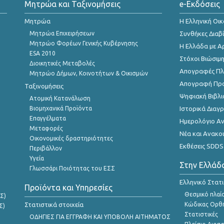
Μητρώα και Ταξινομήσεις
e-Εκδόσεις
Μητρώα
Η Ελληνική Οι
Μητρώα Επιχειρήσεων
Συνθήκες Διαβ
Μητρώο Φορέων Γενικής Κυβέρνησης
Η Ελλάδα με Α
ESA 2010
Στόχοι Βιώσιμ
Διοικητικές Μεταβολές
Απογραφές Πλη
Μητρώο Δήμων, Κοινοτήτων & Οικισμών
Απογραφή Πρ
Ταξινομήσεις
Ψηφιακή Βιβλι
Ατομική Κατανάλωση
Βιομηχανικά Προϊόντα
Ιστορικά Δια
Επαγγέλματα
Ημερολόγιο Α
Μεταφορές
Νέα και Ανακο
Οικονομικές δραστηριότητες
Εκθέσεις SDDS
Περιβάλλον
Υγεία
Στην Ελλάδ
Γλωσσάρι Ποιότητας του ΕΣΣ
Ελληνικό Στατ
Προϊόντα και Υπηρεσίες
Θεσμικό πλαί
Σ)
Στατιστικά στοιχεία
Κώδικας Ορθή
Σ)
Στατιστικές
ΟΔΗΓΙΕΣ ΓΙΑ ΕΓΓΡΑΦΗ ΚΑΙ ΥΠΟΒΟΛΗ ΑΙΤΗΜΑΤΟΣ