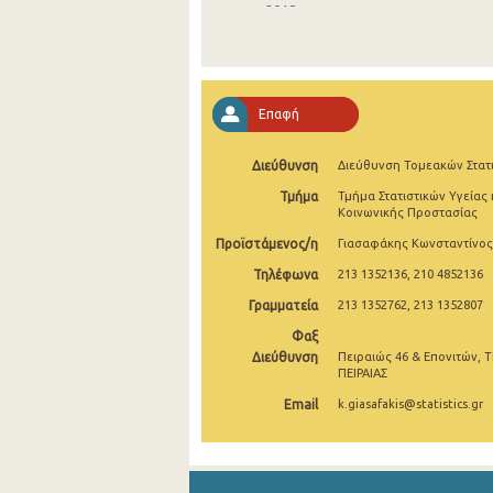
2018
2017
2016
Επαφή
2015
Διεύθυνση
Διεύθυνση Τομεακών Στατ
2014
Τμήμα
Τμήμα Στατιστικών Υγείας 
2013
Κοινωνικής Προστασίας
Προϊστάμενος/η
Γιασαφάκης Κωνσταντίνος
2012
Τηλέφωνα
213 1352136, 210 4852136
2011
Γραμματεία
213 1352762, 213 1352807
2010
Φαξ
Διεύθυνση
Πειραιώς 46 & Επονιτών, Τ
2009
ΠΕΙΡΑΙΑΣ
Email
k.giasafakis@statistics.gr
2008
2007
2006