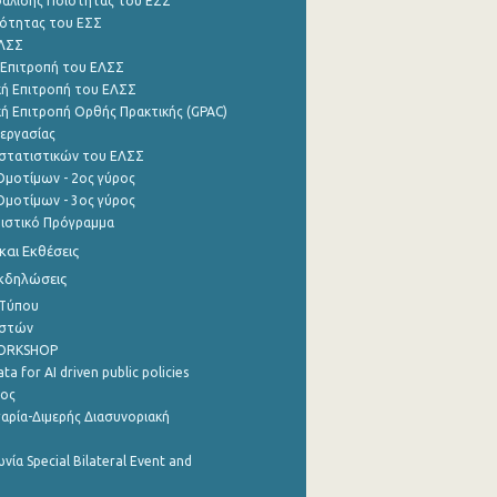
φάλισης Ποιότητας του ΕΣΣ
ότητας του ΕΣΣ
ΕΛΣΣ
 Επιτροπή του ΕΛΣΣ
ή Επιτροπή του ΕΛΣΣ
ή Επιτροπή Ορθής Πρακτικής (GPAC)
εργασίας
στατιστικών του ΕΛΣΣ
μοτίμων - 2ος γύρος
μοτίμων - 3ος γύρος
τιστικό Πρόγραμμα
αι Εκθέσεις
Εκδηλώσεις
 Τύπου
ηστών
WORKSHOP
a for AI driven public policies
ρος
αρία-Διμερής Διασυνοριακή
νία Special Bilateral Event and