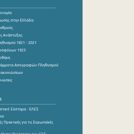
κονομία
ίωσης στην Ελλάδα
ριθμούς
ης Ανάπτυξης
θυσμού 1821 - 2021
οσφύγων 1923
οθήκη
γράμματα Απογραφών Πληθυσμού
νακοινώσεων
ινώσεις
α
ιστικό Σύστημα - ΕΛΣΣ
σιο
ς Πρακτικής για τις Ευρωπαϊκές