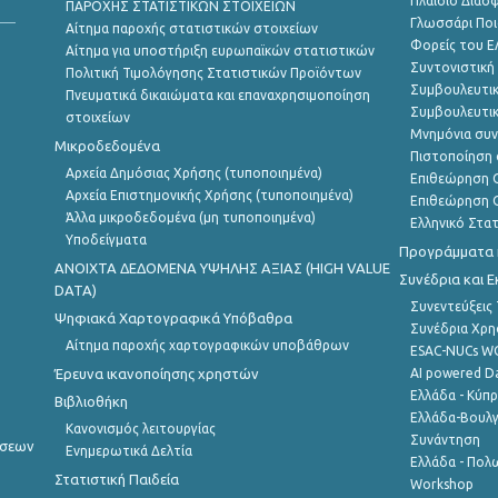
Πλαίσιο Διασ
ΠΑΡΟΧΗΣ ΣΤΑΤΙΣΤΙΚΩΝ ΣΤΟΙΧΕΙΩΝ
Γλωσσάρι Ποι
Αίτημα παροχής στατιστικών στοιχείων
Φορείς του 
Αίτημα για υποστήριξη ευρωπαϊκών στατιστικών
Συντονιστική
Πολιτική Τιμολόγησης Στατιστικών Προϊόντων
Συμβουλευτικ
Πνευματικά δικαιώματα και επαναχρησιμοποίηση
Συμβουλευτικ
στοιχείων
Μνημόνια συν
Μικροδεδομένα
Πιστοποίηση 
Αρχεία Δημόσιας Χρήσης (τυποποιημένα)
Επιθεώρηση Ο
Αρχεία Επιστημονικής Χρήσης (τυποποιημένα)
Επιθεώρηση Ο
Άλλα μικροδεδομένα (μη τυποποιημένα)
Ελληνικό Στα
Υποδείγματα
Προγράμματα κ
ANOIXTA ΔΕΔΟΜΕΝΑ ΥΨΗΛΗΣ ΑΞΙΑΣ (HIGH VALUE
Συνέδρια και 
DATA)
Συνεντεύξεις
Ψηφιακά Χαρτογραφικά Υπόβαθρα
Συνέδρια Χρ
Αίτημα παροχής χαρτογραφικών υποβάθρων
ESAC-NUCs 
Έρευνα ικανοποίησης χρηστών
AI powered Dat
Ελλάδα - Κύπ
Βιβλιοθήκη
Ελλάδα-Βουλγ
Κανονισμός λειτουργίας
Συνάντηση
ήσεων
Ενημερωτικά Δελτία
Ελλάδα - Πολω
Στατιστική Παιδεία
Workshop