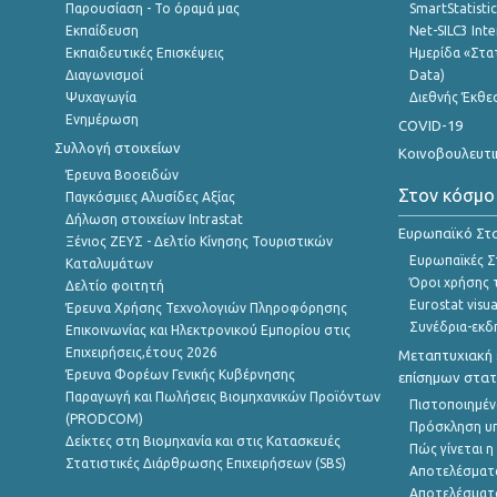
Παρουσίαση - Το όραμά μας
SmartStatisti
Εκπαίδευση
Net-SILC3 Int
Εκπαιδευτικές Επισκέψεις
Ημερίδα «Στατ
Διαγωνισμοί
Data)
Ψυχαγωγία
Διεθνής Έκθε
Ενημέρωση
COVID-19
Συλλογή στοιχείων
Κοινοβουλευτι
Έρευνα Βοοειδών
Στον κόσμο
Παγκόσμιες Αλυσίδες Αξίας
Δήλωση στοιχείων Intrastat
Ευρωπαϊκό Στα
Ξένιος ΖΕΥΣ - Δελτίο Κίνησης Τουριστικών
Ευρωπαϊκές Στ
Καταλυμάτων
Όροι χρήσης 
Δελτίο φοιτητή
Eurostat visua
Έρευνα Χρήσης Τεχνολογιών Πληροφόρησης
Συνέδρια-εκδ
Επικοινωνίας και Ηλεκτρονικού Εμπορίου στις
Επιχειρήσεις,έτους 2026
Μεταπτυχιακή 
Έρευνα Φορέων Γενικής Κυβέρνησης
επίσημων στατ
Παραγωγή και Πωλήσεις Βιομηχανικών Προϊόντων
Πιστοποιημέν
(PRODCOM)
Πρόσκληση υ
Δείκτες στη Βιομηχανία και στις Κατασκευές
Πώς γίνεται 
Στατιστικές Διάρθρωσης Επιχειρήσεων (SBS)
Αποτελέσματ
Αποτελέσματ