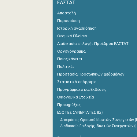
ΕΛΣΤΑΤ
2005
Αποστολή
2004
Παρουσίαση
Ιστορική ανασκόπηση
2003
Θεσμικό Πλαίσιο
2002
Διαδικασία επιλογής Προέδρου ΕΛΣΤΑΤ
Οργανόγραμμα
2001
Ποιος κάνει τι
2000
Πολιτικές
Προστασία Προσωπικών Δεδομένων
Στατιστικό απόρρητο
Προγράμματα και Εκθέσεις
Οικονομικά Στοιχεία
Προκηρύξεις
ΙΔΙΩΤΕΣ ΣΥΝΕΡΓΑΤΕΣ (ΙΣ)
Αποφάσεις Ορισμού Ιδιωτών Συνεργατών (Ι
Διαδικασία Επιλογής Ιδιωτών Συνεργατών (Ι