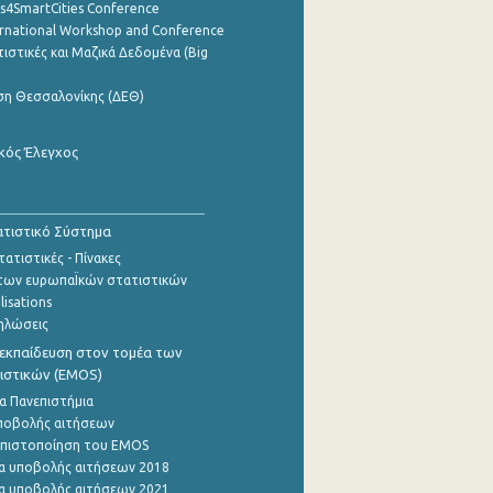
cs4SmartCities Conference
ernational Workshop and Conference
ιστικές και Μαζικά Δεδομένα (Big
ση Θεσσαλονίκης (ΔΕΘ)
κός Έλεγχος
τιστικό Σύστημα
ατιστικές - Πίνακες
των ευρωπαΪκών στατιστικών
lisations
ηλώσεις
εκπαίδευση στον τομέα των
ιστικών (EMOS)
α Πανεπιστήμια
ποβολής αιτήσεων
η πιστοποίηση του EMOS
α υποβολής αιτήσεων 2018
α υποβολής αιτήσεων 2021