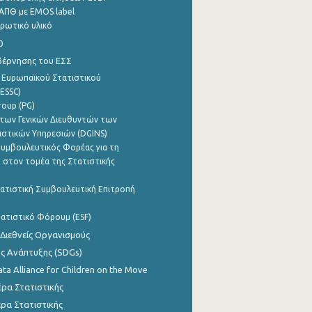
ΑΠΘ με EMOS label
ρωτικό υλικό
0
βέρνησης του ΕΣΣ
 Ευρωπαϊκού Στατιστικού
ESSC)
roup (PG)
των Γενικών Διευθυντών των
ιστικών Υπηρεσιών (DGINS)
υμβουλευτικός Φορέας για τη
 στον τομέα της Στατιστικής
ατιστική Συμβουλευτική Επιτροπή
ατιστικό Φόρουμ (ESF)
 Διεθνείς Οργανισμούς
ης Ανάπτυξης (SDGs)
ata Alliance for Children on the Move
ρα Στατιστικής
ρα Στατιστικής