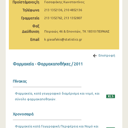
Προϊστάμενος/η
Γιασαφάκης Κωνσταντίνος
2009
Τηλέφωνα
213 1352136, 210 4852136
2008
Γραμματεία
213 1352762, 213 1352807
2007
Φαξ
Διεύθυνση
Πειραιώς 46 & Επονιτών, ΤΚ 18510 ΠΕΙΡΑΙΑΣ
2006
Email
k.giasafakis@statistics.gr
2005
2004
Επιστροφή
Φαρμακεία - Φαρμακαποθήκες / 2011
2000
1999
Πίνακας
1998
Φαρμακεία, κατά γεωγραφικό διαμέρισμα και νομό, και
σύνολο φαρμακαποθηκών.
Χρονοσειρά
Φαρμακεία κατά Γεωγραφική Περιφέρεια και Νομό και