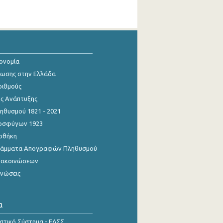
κονομία
ίωσης στην Ελλάδα
ριθμούς
ης Ανάπτυξης
θυσμού 1821 - 2021
οσφύγων 1923
οθήκη
γράμματα Απογραφών Πληθυσμού
νακοινώσεων
ινώσεις
α
ιστικό Σύστημα - ΕΛΣΣ