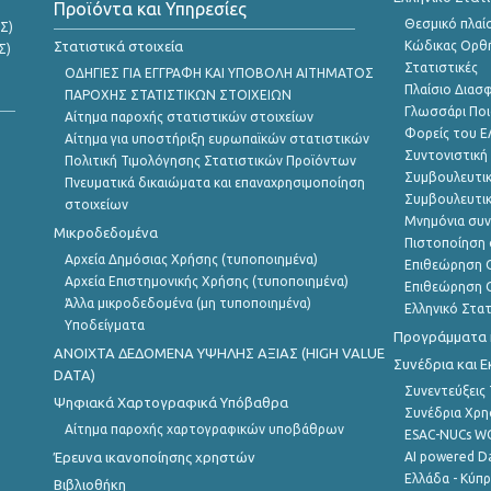
Προϊόντα και Υπηρεσίες
Θεσμικό πλαί
Σ)
Στατιστικά στοιχεία
Κώδικας Ορθή
Σ)
Στατιστικές
ΟΔΗΓΙΕΣ ΓΙΑ ΕΓΓΡΑΦΗ ΚΑΙ ΥΠΟΒΟΛΗ ΑΙΤΗΜΑΤΟΣ
Πλαίσιο Διασ
ΠΑΡΟΧΗΣ ΣΤΑΤΙΣΤΙΚΩΝ ΣΤΟΙΧΕΙΩΝ
Γλωσσάρι Ποι
Αίτημα παροχής στατιστικών στοιχείων
Φορείς του 
Αίτημα για υποστήριξη ευρωπαϊκών στατιστικών
Συντονιστική
Πολιτική Τιμολόγησης Στατιστικών Προϊόντων
Συμβουλευτικ
Πνευματικά δικαιώματα και επαναχρησιμοποίηση
Συμβουλευτικ
στοιχείων
Μνημόνια συν
Μικροδεδομένα
Πιστοποίηση 
Αρχεία Δημόσιας Χρήσης (τυποποιημένα)
Επιθεώρηση Ο
Αρχεία Επιστημονικής Χρήσης (τυποποιημένα)
Επιθεώρηση Ο
Άλλα μικροδεδομένα (μη τυποποιημένα)
Ελληνικό Στα
Υποδείγματα
Προγράμματα κ
ANOIXTA ΔΕΔΟΜΕΝΑ ΥΨΗΛΗΣ ΑΞΙΑΣ (HIGH VALUE
Συνέδρια και 
DATA)
Συνεντεύξεις
Ψηφιακά Χαρτογραφικά Υπόβαθρα
Συνέδρια Χρ
Αίτημα παροχής χαρτογραφικών υποβάθρων
ESAC-NUCs 
Έρευνα ικανοποίησης χρηστών
AI powered Dat
Ελλάδα - Κύπ
Βιβλιοθήκη