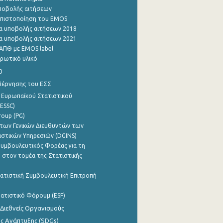
ποβολής αιτήσεων
η πιστοποίηση του EMOS
α υποβολής αιτήσεων 2018
α υποβολής αιτήσεων 2021
ΑΠΘ με EMOS label
ρωτικό υλικό
0
βέρνησης του ΕΣΣ
 Ευρωπαϊκού Στατιστικού
ESSC)
roup (PG)
των Γενικών Διευθυντών των
ιστικών Υπηρεσιών (DGINS)
υμβουλευτικός Φορέας για τη
 στον τομέα της Στατιστικής
ατιστική Συμβουλευτική Επιτροπή
ατιστικό Φόρουμ (ESF)
 Διεθνείς Οργανισμούς
ης Ανάπτυξης (SDGs)