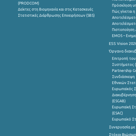
(PRODCOM)
Πρόσκληση υ
Δείκτες στη Βιομηχανία και στις Κατασκευές
Πώς γίνεται 
Στατιστικές Διάρθρωσης Επιχειρήσεων (SBS)
Αποτελέσματ
Αποτελέσματ
Πιστοποίηση 
EMOS – Ενημε
ESS Vision 202
Όργανα διακυ
Επιτροπή του
Συστήματος (
Partnership G
Συνδιάσκεψη 
Εθνικών Στατ
Ευρωπαϊκός Σ
Διακυβέρνηση
(ESGAB)
Ευρωπαϊκή Στ
(ESAC)
Ευρωπαϊκό Στ
Συνεργασία με
Στόχοι Βιώσιμ