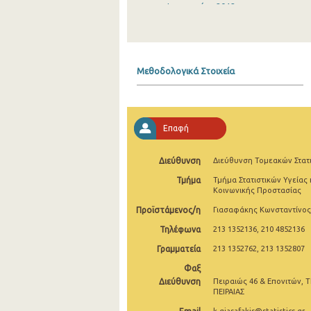
Ιανουαρίου 2012
Ιανουαρίου 2011
Ιανουαρίου 2010
Μεθοδολογικά Στοιχεία
Ιανουαρίου 2009
Ιανουαρίου 2008
Επαφή
Ιανουαρίου 2007
Ιανουαρίου 2006
Διεύθυνση
Διεύθυνση Τομεακών Στατ
Τμήμα
Τμήμα Στατιστικών Υγείας 
Ιανουαρίου 2005
Κοινωνικής Προστασίας
Ιανουαρίου 2004
Προϊστάμενος/η
Γιασαφάκης Κωνσταντίνος
Τηλέφωνα
213 1352136, 210 4852136
Ιανουαρίου 2003
Γραμματεία
213 1352762, 213 1352807
Ιανουαρίου 2002
Φαξ
Ιανουαρίου 2001
Διεύθυνση
Πειραιώς 46 & Επονιτών, Τ
ΠΕΙΡΑΙΑΣ
Ιανουαρίου 2000