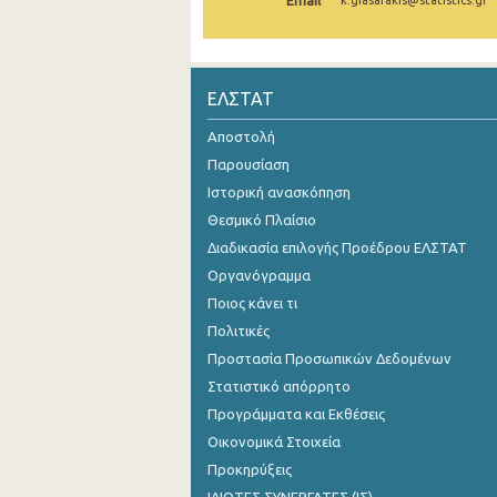
Email
k.giasafakis@statistics.gr
Ιανουαρίου 1999
Ιανουαρίου 1998
ΕΛΣΤΑΤ
Ιανουαρίου 1997
Αποστολή
Ιανουαρίου 1996
Παρουσίαση
Ιστορική ανασκόπηση
Θεσμικό Πλαίσιο
Διαδικασία επιλογής Προέδρου ΕΛΣΤΑΤ
Οργανόγραμμα
Ποιος κάνει τι
Πολιτικές
Προστασία Προσωπικών Δεδομένων
Στατιστικό απόρρητο
Προγράμματα και Εκθέσεις
Οικονομικά Στοιχεία
Προκηρύξεις