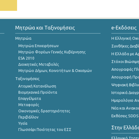
Μητρώα και Ταξινομήσεις
e-Εκδόσεις
Μητρώα
Η Ελληνική Οι
Μητρώα Επιχειρήσεων
Συνθήκες Διαβ
Μητρώο Φορέων Γενικής Κυβέρνησης
Η Ελλάδα με Α
ESA 2010
Στόχοι Βιώσιμ
Διοικητικές Μεταβολές
Απογραφές Πλη
Μητρώο Δήμων, Κοινοτήτων & Οικισμών
Απογραφή Πρ
Ταξινομήσεις
Ψηφιακή Βιβλι
Ατομική Κατανάλωση
Βιομηχανικά Προϊόντα
Ιστορικά Δια
Επαγγέλματα
Ημερολόγιο Α
Μεταφορές
Νέα και Ανακο
Οικονομικές δραστηριότητες
Εκθέσεις SDDS
Περιβάλλον
Υγεία
Στην Ελλάδ
Γλωσσάρι Ποιότητας του ΕΣΣ
Ελληνικό Στατ