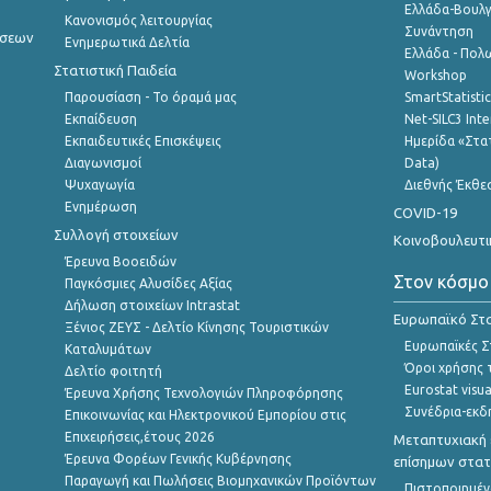
Ελλάδα-Βουλγ
Κανονισμός λειτουργίας
Συνάντηση
ήσεων
Ενημερωτικά Δελτία
Ελλάδα - Πολω
Στατιστική Παιδεία
Workshop
Παρουσίαση - Το όραμά μας
SmartStatisti
Εκπαίδευση
Net-SILC3 Int
Εκπαιδευτικές Επισκέψεις
Ημερίδα «Στατ
Διαγωνισμοί
Data)
Ψυχαγωγία
Διεθνής Έκθε
Ενημέρωση
COVID-19
Συλλογή στοιχείων
Κοινοβουλευτι
Έρευνα Βοοειδών
Στον κόσμο
Παγκόσμιες Αλυσίδες Αξίας
Δήλωση στοιχείων Intrastat
Ευρωπαϊκό Στα
Ξένιος ΖΕΥΣ - Δελτίο Κίνησης Τουριστικών
Ευρωπαϊκές Στ
Καταλυμάτων
Όροι χρήσης 
Δελτίο φοιτητή
Eurostat visua
Έρευνα Χρήσης Τεχνολογιών Πληροφόρησης
Συνέδρια-εκδ
Επικοινωνίας και Ηλεκτρονικού Εμπορίου στις
Επιχειρήσεις,έτους 2026
Μεταπτυχιακή 
Έρευνα Φορέων Γενικής Κυβέρνησης
επίσημων στατ
Παραγωγή και Πωλήσεις Βιομηχανικών Προϊόντων
Πιστοποιημέν