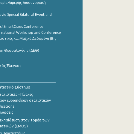
αρία-Διμερής Διασυνοριακή
νία Special Bilateral Event and
cs4SmartCities Conference
ernational Workshop and Conference
ιστικές και Μαζικά Δεδομένα (Big
ση Θεσσαλονίκης (ΔΕΘ)
κός Έλεγχος
τιστικό Σύστημα
ατιστικές - Πίνακες
των ευρωπαΪκών στατιστικών
lisations
ηλώσεις
εκπαίδευση στον τομέα των
ιστικών (EMOS)
α Πανεπιστήμια