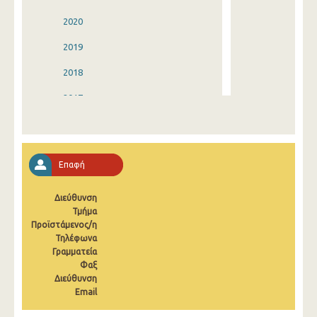
2020
2019
2018
2017
2016
2015
Επαφή
2014
Διεύθυνση
2013
Τμήμα
Προϊστάμενος/η
2012
Τηλέφωνα
2011
Γραμματεία
Φαξ
2010
Διεύθυνση
Email
2009