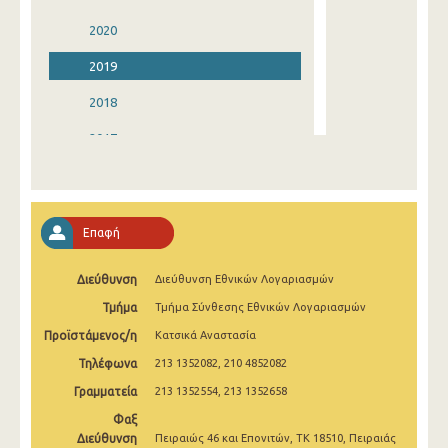
2020
2019
2018
2017
2016
2015
Επαφή
2014
Διεύθυνση
Διεύθυνση Εθνικών Λογαριασμών
2013
Τμήμα
Τμήμα Σύνθεσης Εθνικών Λογαριασμών
2012
Προϊστάμενος/η
Κατσικά Αναστασία
2011
Τηλέφωνα
213 1352082, 210 4852082
2010
Γραμματεία
213 1352554, 213 1352658
Φαξ
2009
Διεύθυνση
Πειραιώς 46 και Επονιτών, ΤΚ 18510, Πειραιάς