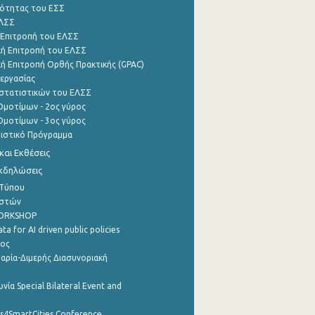
ότητας του ΕΣΣ
ΕΛΣΣ
 Επιτροπή του ΕΛΣΣ
ή Επιτροπή του ΕΛΣΣ
ή Επιτροπή Ορθής Πρακτικής (GPAC)
εργασίας
στατιστικών του ΕΛΣΣ
μοτίμων - 2ος γύρος
μοτίμων - 3ος γύρος
τιστικό Πρόγραμμα
αι Εκθέσεις
Εκδηλώσεις
 Τύπου
ηστών
WORKSHOP
a for AI driven public policies
ρος
αρία-Διμερής Διασυνοριακή
νία Special Bilateral Event and
cs4SmartCities Conference