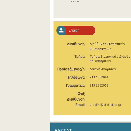
2017
2016
2015
Επαφή
2014
Διεύθυνση
Διεύθυνση Στατιστικών
2013
Επιχειρήσεων
2004
Τμήμα
Τμήμα Στατιστικών Διάρθ
Επιχειρήσεων
Προϊστάμενος/η
Δαφνή Ανδριάνα
Τηλέφωνα
213 1352044
Γραμματεία
213 2352058
Φαξ
Διεύθυνση
Email
a.dafni@statistics.gr
ΕΛΣΤΑΤ