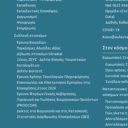
Εκπαίδευση
Net-SILC3 Int
Εκπαιδευτικές Επισκέψεις
Ημερίδα «Στατ
Διαγωνισμοί
Data)
Ψυχαγωγία
Διεθνής Έκθε
Ενημέρωση
COVID-19
Συλλογή στοιχείων
Κοινοβουλευτι
Έρευνα Βοοειδών
Στον κόσμο
Παγκόσμιες Αλυσίδες Αξίας
Δήλωση στοιχείων Intrastat
Ευρωπαϊκό Στα
Ξένιος ΖΕΥΣ - Δελτίο Κίνησης Τουριστικών
Ευρωπαϊκές Στ
Καταλυμάτων
Όροι χρήσης 
Δελτίο φοιτητή
Eurostat visua
Έρευνα Χρήσης Τεχνολογιών Πληροφόρησης
Συνέδρια-εκδ
Επικοινωνίας και Ηλεκτρονικού Εμπορίου στις
Επιχειρήσεις,έτους 2026
Μεταπτυχιακή 
Έρευνα Φορέων Γενικής Κυβέρνησης
επίσημων στατ
Παραγωγή και Πωλήσεις Βιομηχανικών Προϊόντων
Πιστοποιημέν
(PRODCOM)
Πρόσκληση υ
Δείκτες στη Βιομηχανία και στις Κατασκευές
Πώς γίνεται 
Στατιστικές Διάρθρωσης Επιχειρήσεων (SBS)
Αποτελέσματ
Αποτελέσματ