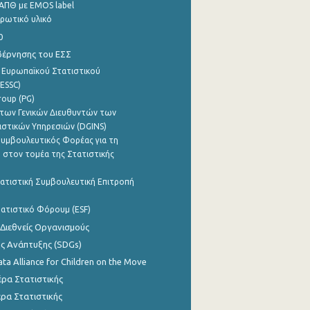
ΑΠΘ με EMOS label
ρωτικό υλικό
0
βέρνησης του ΕΣΣ
 Ευρωπαϊκού Στατιστικού
ESSC)
roup (PG)
των Γενικών Διευθυντών των
ιστικών Υπηρεσιών (DGINS)
υμβουλευτικός Φορέας για τη
 στον τομέα της Στατιστικής
ατιστική Συμβουλευτική Επιτροπή
ατιστικό Φόρουμ (ESF)
 Διεθνείς Οργανισμούς
ης Ανάπτυξης (SDGs)
ata Alliance for Children on the Move
ρα Στατιστικής
ρα Στατιστικής