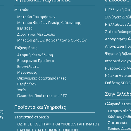
Μητρώα
Η Ελληνική Οι
Μητρώα Επιχειρήσεων
Συνθήκες Διαβ
Μητρώο Φορέων Γενικής Κυβέρνησης
Η Ελλάδα με Α
ESA 2010
Στόχοι Βιώσιμ
Διοικητικές Μεταβολές
Απογραφές Πλη
Μητρώο Δήμων, Κοινοτήτων & Οικισμών
Απογραφή Πρ
Ταξινομήσεις
Ψηφιακή Βιβλι
Ατομική Κατανάλωση
Βιομηχανικά Προϊόντα
Ιστορικά Δια
Επαγγέλματα
Ημερολόγιο Α
Μεταφορές
Νέα και Ανακο
Οικονομικές δραστηριότητες
Εκθέσεις SDDS
Περιβάλλον
Υγεία
Στην Ελλάδ
Γλωσσάρι Ποιότητας του ΕΣΣ
Ελληνικό Στατ
Προϊόντα και Υπηρεσίες
Θεσμικό πλαί
Σ)
Στατιστικά στοιχεία
Κώδικας Ορθή
Σ)
Στατιστικές
ΟΔΗΓΙΕΣ ΓΙΑ ΕΓΓΡΑΦΗ ΚΑΙ ΥΠΟΒΟΛΗ ΑΙΤΗΜΑΤΟΣ
Πλαίσιο Διασ
ΠΑΡΟΧΗΣ ΣΤΑΤΙΣΤΙΚΩΝ ΣΤΟΙΧΕΙΩΝ