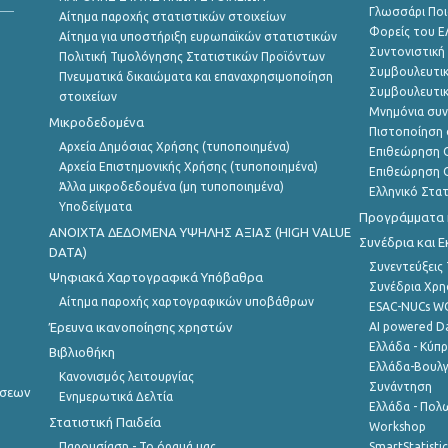
Γλωσσάρι Ποι
Αίτημα παροχής στατιστικών στοιχείων
Φορείς του 
Αίτημα για υποστήριξη ευρωπαϊκών στατιστικών
Συντονιστική
Πολιτική Τιμολόγησης Στατιστικών Προϊόντων
Συμβουλευτικ
Πνευματικά δικαιώματα και επαναχρησιμοποίηση
Συμβουλευτικ
στοιχείων
Μνημόνια συν
Μικροδεδομένα
Πιστοποίηση 
Αρχεία Δημόσιας Χρήσης (τυποποιημένα)
Επιθεώρηση Ο
Αρχεία Επιστημονικής Χρήσης (τυποποιημένα)
Επιθεώρηση Ο
Άλλα μικροδεδομένα (μη τυποποιημένα)
Ελληνικό Στα
Υποδείγματα
Προγράμματα κ
ANOIXTA ΔΕΔΟΜΕΝΑ ΥΨΗΛΗΣ ΑΞΙΑΣ (HIGH VALUE
Συνέδρια και 
DATA)
Συνεντεύξεις
Ψηφιακά Χαρτογραφικά Υπόβαθρα
Συνέδρια Χρ
Αίτημα παροχής χαρτογραφικών υποβάθρων
ESAC-NUCs 
Έρευνα ικανοποίησης χρηστών
AI powered Dat
Ελλάδα - Κύπ
Βιβλιοθήκη
Ελλάδα-Βουλγ
Κανονισμός λειτουργίας
Συνάντηση
ήσεων
Ενημερωτικά Δελτία
Ελλάδα - Πολω
Στατιστική Παιδεία
Workshop
Παρουσίαση - Το όραμά μας
SmartStatisti