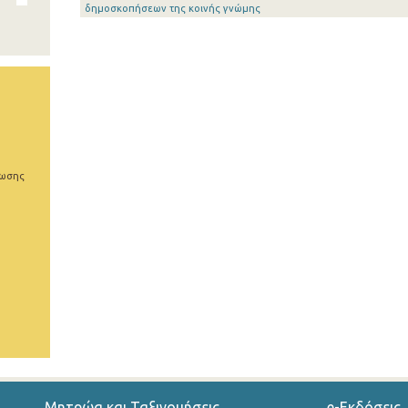
δημοσκοπήσεων της κοινής γνώμης
ρωσης
Μητρώα και Ταξινομήσεις
e-Εκδόσεις