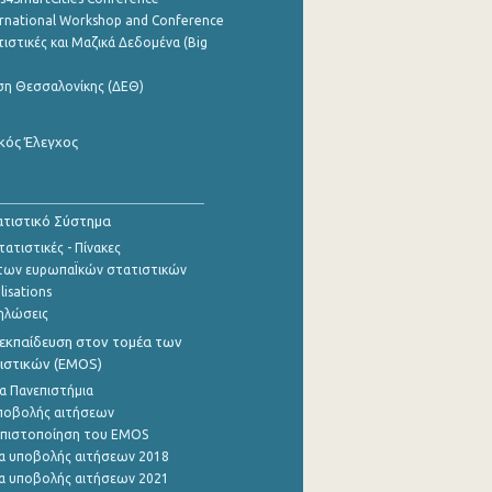
ernational Workshop and Conference
ιστικές και Μαζικά Δεδομένα (Big
ση Θεσσαλονίκης (ΔΕΘ)
κός Έλεγχος
τιστικό Σύστημα
ατιστικές - Πίνακες
των ευρωπαΪκών στατιστικών
lisations
ηλώσεις
εκπαίδευση στον τομέα των
ιστικών (EMOS)
α Πανεπιστήμια
ποβολής αιτήσεων
η πιστοποίηση του EMOS
α υποβολής αιτήσεων 2018
α υποβολής αιτήσεων 2021