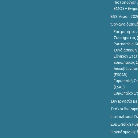
Πιστοποίηση 
EMOS – Ενημε
ESS Vision 202
Όργανα διακυ
Επιτροπή του
Συστήματος (
Partnership G
Συνδιάσκεψη 
Εθνικών Στατ
Ευρωπαϊκός Σ
Διακυβέρνηση
(ESGAB)
Ευρωπαϊκή Στ
(ESAC)
Ευρωπαϊκό Στ
Συνεργασία με
Στόχοι Βιώσιμ
International D
Ευρωπαϊκή Ημέ
Παγκόσμια Ημέ