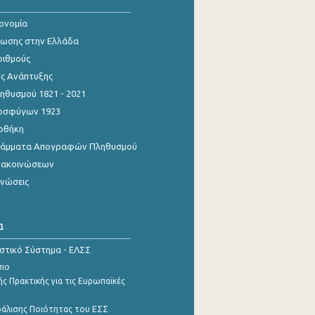
κονομία
ίωσης στην Ελλάδα
ριθμούς
ης Ανάπτυξης
θυσμού 1821 - 2021
οσφύγων 1923
οθήκη
γράμματα Απογραφών Πληθυσμού
νακοινώσεων
ινώσεις
α
ιστικό Σύστημα - ΕΛΣΣ
σιο
ς Πρακτικής για τις Ευρωπαϊκές
φάλισης Ποιότητας του ΕΣΣ