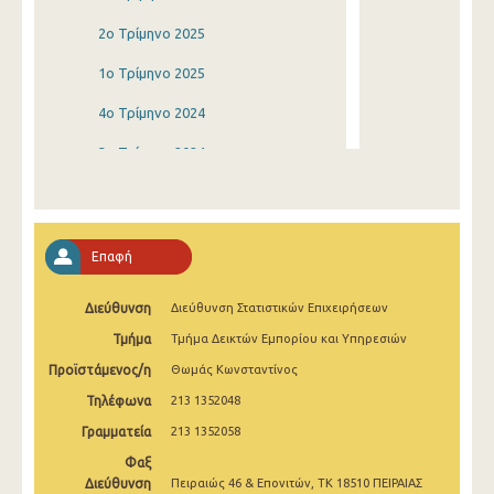
2o Τρίμηνο 2025
1o Τρίμηνο 2025
4o Τρίμηνο 2024
3o Τρίμηνο 2024
2o Τρίμηνο 2024
1o Τρίμηνο 2024
Επαφή
4o Τρίμηνο 2023
Διεύθυνση
Διεύθυνση Στατιστικών Επιχειρήσεων
3o Τρίμηνο 2023
Τμήμα
Τμήμα Δεικτών Εμπορίου και Υπηρεσιών
2o Τρίμηνο 2023
Προϊστάμενος/η
Θωμάς Κωνσταντίνος
1o Τρίμηνο 2023
Τηλέφωνα
213 1352048
4o Τρίμηνο 2022
Γραμματεία
213 1352058
Φαξ
3o Τρίμηνο 2022
Διεύθυνση
Πειραιώς 46 & Επονιτών, ΤΚ 18510 ΠΕΙΡΑΙΑΣ