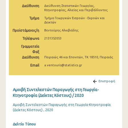
2010
Διεύθυνση
Διεύθυνση Στατιστικών Γεωργίας,
Κτηνοτροφίας, Αλιείας και Περιβάλλοντος
2009
Τμήμα
Τμήμα Γεωργικών Εισροών - Εκροών και
Δεικτών
2008
Προϊστάμενος/η
Βεντούρης Αλκιβιάδης
2007
Τηλέφωνα
2131352053
2006
Γραμματεία
Φαξ
2005
Διεύθυνση
Πειραιώς 46 και Επονιτών, ΤΚ 18510, Πειραιάς
Email
a.ventouris@statistics.gr
2000
Επιστροφή
Αμοιβή Συντελεστών Παραγωγής στη Γεωργία-
Κτηνοτροφία (Δείκτες Κόστους) / 2020
Αμοιβή Συντελεστών Παραγωγής στη Γεωργία-Κτηνοτροφία
(Δείκτες Κόστους) , 2020
Δελτίο Τύπου