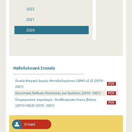
2022
2021
2020
2019
2018
2017
Μεθοδολογικά Στοιχεία
2016
Ενιαία Μορφή Δομής Μεταδεδομένων (SIMS v2.0) (2019 -
2015
2021)
Συνοπτική Έκθεση Ποιότητας για Χρήστες (2019 - 2021)
2014
Ενημερωτικό σημείωμα - Αναθεώρηση έτους βάσης
2013
(2015=100,0) (2019 - 2021)
2012
Επαφή
2011