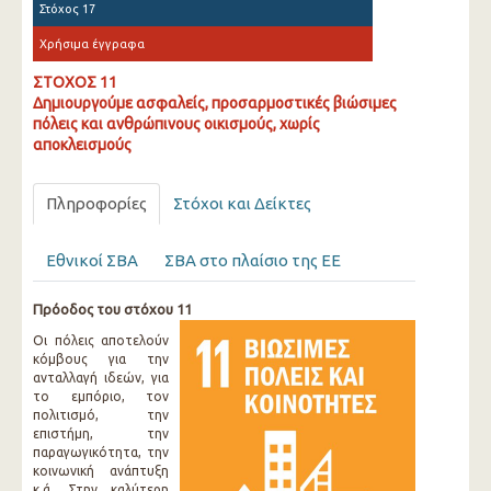
Στόχος 17
Χρήσιμα έγγραφα
ΣΤΟΧΟΣ 11
Δημιουργούμε ασφαλείς, προσαρμοστικές βιώσιμες
πόλεις και ανθρώπινους οικισμούς, χωρίς
αποκλεισμούς
Πληροφορίες
Στόχοι και Δείκτες
Εθνικοί ΣΒΑ
ΣΒΑ στο πλαίσιο της ΕΕ
Πρόοδος του στόχου 11
Οι πόλεις αποτελούν
κόμβους για την
ανταλλαγή ιδεών, για
το εμπόριο, τον
πολιτισμό, την
επιστήμη, την
παραγωγικότητα, την
κοινωνική ανάπτυξη
κ.ά. Στην καλύτερη