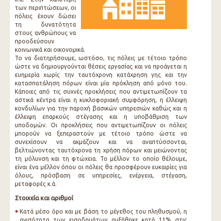
των περιπτώσεων, οι
πόλεις έχουν δώσει
τη δυνατότητα
στους ανθρώπους να
προοδεύσουν
κοινωνικά και οικονομικά.
Το να διατηρήσουμε, ωστόσο, τις πόλεις με τέτοιο τρόπο
ώστε να δημιουργούνται θέσεις εργασίας και να προάγεται η
ευημερία χωρίς την ταυτόχρονη κατάχρηση γης και την
κατασπατάληση πόρων είναι μία πρόκληση από μόνο του.
Κάποιες από τις συχνές προκλήσεις που αντιμετωπίζουν τα
αστικά κέντρα είναι η κυκλοφοριακή συμφόρηση, η έλλειψη
κονδυλίων για την παροχή βασικών υπηρεσιών καθώς και η
έλλειψη επαρκούς στέγασης και η υποβάθμιση των
υποδομών. Οι προκλήσεις που αντιμετωπίζουν οι πόλεις
μπορούν να ξεπεραστούν με τέτοιο τρόπο ώστε να
συνεχίσουν να ακμάζουν και να αναπτύσσονται,
βελτιώνοντας ταυτόχρονα τη χρήση πόρων και μειώνοντας
τη μόλυνση και τη φτώχεια. Το μέλλον το οποίο θέλουμε,
είναι ένα μέλλον όπου οι πόλεις θα προσφέρουν ευκαιρίες για
όλους, πρόσβαση σε υπηρεσίες, ενέργεια, στέγαση,
μεταφορές κ.ά.
Στοιχεία και αριθμοί
Κατά μέσο όρο και με βάση το μέγεθος του πληθυσμού, η
ανισότητα των εισοδημάτων αυξήθηκε κατά 11% στις