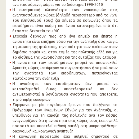
αναπτυσσόμενες χώρες για το διάστημα 1990-2010
Η συντριπτική πλειονότητα των νοικοκυριών στις
αναπτυσσόμενες χώρες (δηλαδή περισσότερο από το 75%
του πληθυσμού τους) ζει σήμερα σε κοινωνίες όπου τα
εισοδήματα είναι ακόμη πιο άνισα κατανεμημένα από ότι
ήταν στη δεκαετία του 90’
Στοιχεία δείχνουν πως από ένα σημείο και έπειτα η
ανισότητα είναι επιζήμια τόσο για την ανάπτυξη όσο και για
τη μείωση της φτώχειας, την ποιότητα των σχέσεων στον
δημόσιο τομέα και στον τομέα της πολιτικής αλλά και για
το αίσθημα της ικανοποίησης και της αυταξίας του ατόμου
Η ανισότητα των εισοδημάτων μπορεί να αποφευχθεί.
Αρκετές χώρες κατάφεραν να συγκρατήσουν ή να μειώσουν
την ανισότητά των εισοδημάτων, πετυχαίνοντας
ταυτόχρονα την ανάπτυξη
Η ανισότητα των εισοδημάτων δεν μπορεί να
καταπολεμηθεί όμως αποτελεσματικά αν δεν
αντιμετωπιστεί η λανθάνουσα ανισότητα που αποτρέπει
την ύπαρξη ευκαιριών
Σύμφωνα με μία παγκόσμια έρευνα που διεξήγαγε το
Πρόγραμμα των Ηνωμένων Εθνών για την Ανάπτυξη, οι
υπεύθυνοι για τη χάραξη της πολιτικής ανά τον κόσμο
αναγνωρίζουν ότι η ανισότητα στις χώρες τους έχει υψηλά
ποσοστά και αποτελεί πιθανή απειλή στη μακροπρόθεσμη
οικονομική και κοινωνική ανάπτυξη
Η κοινωνική προστασία έχει αυξηθεί σημαντικά σε