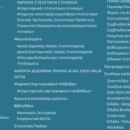
Πλαίσιο Διασ
ΠΑΡΟΧΗΣ ΣΤΑΤΙΣΤΙΚΩΝ ΣΤΟΙΧΕΙΩΝ
Γλωσσάρι Ποι
Αίτημα παροχής στατιστικών στοιχείων
Φορείς του 
Αίτημα για υποστήριξη ευρωπαϊκών στατιστικών
Συντονιστική
Πολιτική Τιμολόγησης Στατιστικών Προϊόντων
Συμβουλευτικ
Πνευματικά δικαιώματα και επαναχρησιμοποίηση
Συμβουλευτικ
στοιχείων
Μνημόνια συν
Μικροδεδομένα
Πιστοποίηση 
Αρχεία Δημόσιας Χρήσης (τυποποιημένα)
Επιθεώρηση Ο
Αρχεία Επιστημονικής Χρήσης (τυποποιημένα)
Επιθεώρηση Ο
Άλλα μικροδεδομένα (μη τυποποιημένα)
Ελληνικό Στα
Υποδείγματα
Προγράμματα κ
ANOIXTA ΔΕΔΟΜΕΝΑ ΥΨΗΛΗΣ ΑΞΙΑΣ (HIGH VALUE
Συνέδρια και 
DATA)
Συνεντεύξεις
Ψηφιακά Χαρτογραφικά Υπόβαθρα
Συνέδρια Χρ
Αίτημα παροχής χαρτογραφικών υποβάθρων
ESAC-NUCs 
Έρευνα ικανοποίησης χρηστών
AI powered Dat
Ελλάδα - Κύπ
Βιβλιοθήκη
Ελλάδα-Βουλγ
Κανονισμός λειτουργίας
Συνάντηση
ήσεων
Ενημερωτικά Δελτία
Ελλάδα - Πολω
Στατιστική Παιδεία
Workshop