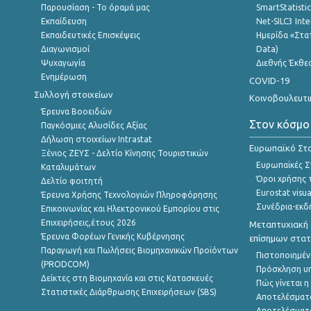
Παρουσίαση - Το όραμά μας
SmartStatisti
Εκπαίδευση
Net-SILC3 Int
Εκπαιδευτικές Επισκέψεις
Ημερίδα «Στατ
Διαγωνισμοί
Data)
Ψυχαγωγία
Διεθνής Έκθε
Ενημέρωση
COVID-19
Συλλογή στοιχείων
Κοινοβουλευτι
Έρευνα Βοοειδών
Στον κόσμο
Παγκόσμιες Αλυσίδες Αξίας
Δήλωση στοιχείων Intrastat
Ευρωπαϊκό Στα
Ξένιος ΖΕΥΣ - Δελτίο Κίνησης Τουριστικών
Ευρωπαϊκές Στ
Καταλυμάτων
Όροι χρήσης 
Δελτίο φοιτητή
Eurostat visua
Έρευνα Χρήσης Τεχνολογιών Πληροφόρησης
Συνέδρια-εκδ
Επικοινωνίας και Ηλεκτρονικού Εμπορίου στις
Επιχειρήσεις,έτους 2026
Μεταπτυχιακή 
Έρευνα Φορέων Γενικής Κυβέρνησης
επίσημων στατ
Παραγωγή και Πωλήσεις Βιομηχανικών Προϊόντων
Πιστοποιημέν
(PRODCOM)
Πρόσκληση υ
Δείκτες στη Βιομηχανία και στις Κατασκευές
Πώς γίνεται 
Στατιστικές Διάρθρωσης Επιχειρήσεων (SBS)
Αποτελέσματ
Αποτελέσματ