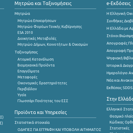
Μητρώα και Ταξινομήσεις
e-Εκδόσεις
Μητρώα
Η Ελληνική Οι
Μητρώα Επιχειρήσεων
Συνθήκες Διαβ
Μητρώο Φορέων Γενικής Κυβέρνησης
Η Ελλάδα με Α
ESA 2010
Στόχοι Βιώσιμ
Διοικητικές Μεταβολές
Απογραφές Πλη
Μητρώο Δήμων, Κοινοτήτων & Οικισμών
Απογραφή Πρ
Ταξινομήσεις
Ψηφιακή Βιβλι
Ατομική Κατανάλωση
Βιομηχανικά Προϊόντα
Ιστορικά Δια
Επαγγέλματα
Ημερολόγιο Α
Μεταφορές
Νέα και Ανακο
Οικονομικές δραστηριότητες
Εκθέσεις SDDS
Περιβάλλον
Υγεία
Στην Ελλάδ
Γλωσσάρι Ποιότητας του ΕΣΣ
Ελληνικό Στατ
Προϊόντα και Υπηρεσίες
Θεσμικό πλαί
Σ)
Στατιστικά στοιχεία
Κώδικας Ορθή
Σ)
Στατιστικές
ΟΔΗΓΙΕΣ ΓΙΑ ΕΓΓΡΑΦΗ ΚΑΙ ΥΠΟΒΟΛΗ ΑΙΤΗΜΑΤΟΣ