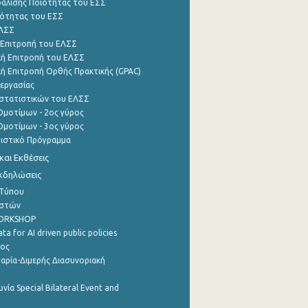
φάλισης Ποιότητας του ΕΣΣ
ότητας του ΕΣΣ
ΕΛΣΣ
 Επιτροπή του ΕΛΣΣ
ή Επιτροπή του ΕΛΣΣ
ή Επιτροπή Ορθής Πρακτικής (GPAC)
εργασίας
στατιστικών του ΕΛΣΣ
μοτίμων - 2ος γύρος
μοτίμων - 3ος γύρος
τιστικό Πρόγραμμα
αι Εκθέσεις
Εκδηλώσεις
 Τύπου
ηστών
WORKSHOP
a for AI driven public policies
ρος
αρία-Διμερής Διασυνοριακή
νία Special Bilateral Event and