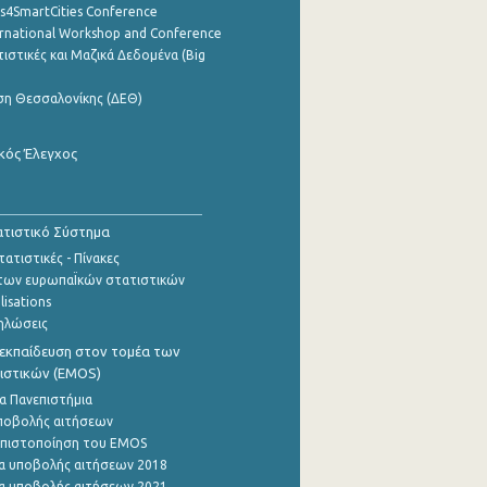
cs4SmartCities Conference
ernational Workshop and Conference
ιστικές και Μαζικά Δεδομένα (Big
ση Θεσσαλονίκης (ΔΕΘ)
κός Έλεγχος
τιστικό Σύστημα
ατιστικές - Πίνακες
των ευρωπαΪκών στατιστικών
lisations
ηλώσεις
εκπαίδευση στον τομέα των
ιστικών (EMOS)
α Πανεπιστήμια
ποβολής αιτήσεων
η πιστοποίηση του EMOS
α υποβολής αιτήσεων 2018
α υποβολής αιτήσεων 2021