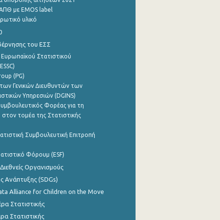
ΑΠΘ με EMOS label
ρωτικό υλικό
0
βέρνησης του ΕΣΣ
 Ευρωπαϊκού Στατιστικού
ESSC)
roup (PG)
των Γενικών Διευθυντών των
ιστικών Υπηρεσιών (DGINS)
υμβουλευτικός Φορέας για τη
 στον τομέα της Στατιστικής
ατιστική Συμβουλευτική Επιτροπή
ατιστικό Φόρουμ (ESF)
 Διεθνείς Οργανισμούς
ης Ανάπτυξης (SDGs)
ata Alliance for Children on the Move
ρα Στατιστικής
ρα Στατιστικής