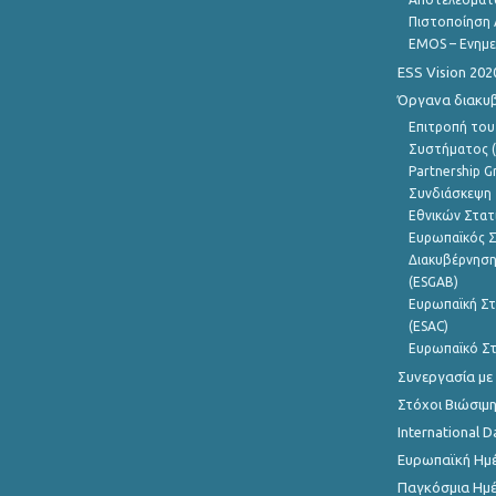
Πιστοποίηση 
EMOS – Ενημε
ESS Vision 202
Όργανα διακυ
Επιτροπή του
Συστήματος (
Partnership G
Συνδιάσκεψη 
Εθνικών Στατ
Ευρωπαϊκός Σ
Διακυβέρνηση
(ESGAB)
Ευρωπαϊκή Στ
(ESAC)
Ευρωπαϊκό Στ
Συνεργασία με
Στόχοι Βιώσιμ
International D
Ευρωπαϊκή Ημέ
Παγκόσμια Ημέ