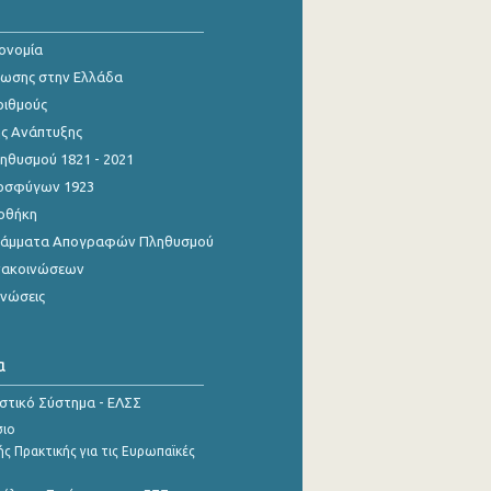
κονομία
ίωσης στην Ελλάδα
ριθμούς
ης Ανάπτυξης
θυσμού 1821 - 2021
οσφύγων 1923
οθήκη
γράμματα Απογραφών Πληθυσμού
νακοινώσεων
ινώσεις
α
ιστικό Σύστημα - ΕΛΣΣ
σιο
ς Πρακτικής για τις Ευρωπαϊκές