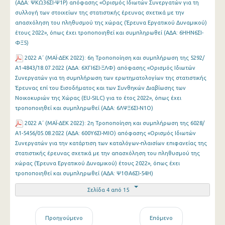
(ΑΔΑ: ΨΚΩ36ΣΙ-Ψ1Ρ) απόφασης «Ορισμός Ιδιωτών Συνεργατών για τη
συλλογή των στοιχείων της στατιστικής έρευνας σχετικά με την
απασχόληση του πληθυσμού της χώρας (Έρευνα Εργατικού Δυναμικού)
έτους 2022», όπως έχει τροποποιηθεί και συμπληρωθεί (ΑΔΑ: 6ΗΗΝ6ΣΙ-
ΦΞ5)
2022 Α΄ (MAΪ-ΔΕΚ 2022): 6η Τροποποίηση και συμπλήρωση της 5292/
Α1-4843/18.07.2022 (ΑΔΑ: 6ΧΓΙ6ΣΙ-ΞΛΦ) απόφασης «Ορισμός Ιδιωτών
Συνεργατών για τη συμπλήρωση των ερωτηματολογίων της στατιστικής
Έρευνας επί του Εισοδήματος και των Συνθηκών Διαβίωσης των
Νοικοκυριών της Χώρας (EU-SILC) για το έτος 2022», όπως έχει
τροποποιηθεί και συμπληρωθεί (ΑΔΑ: 6ΛΨΞ6ΣΙ-Ν1Ο)
2022 Α΄ (MAΪ-ΔΕΚ 2022): 2η Τροποποίηση και συμπλήρωση της 6028/
Α1-5456/05.08.2022 (ΑΔΑ: 600Υ6ΣΙ-ΜΙΟ) απόφασης «Ορισμός Ιδιωτών
Συνεργατών για την κατάρτιση των καταλόγων-πλαισίων επιφανείας της
στατιστικής έρευνας σχετικά με την απασχόληση του πληθυσμού της
χώρας (Έρευνα Εργατικού Δυναμικού) έτους 2022», όπως έχει
τροποποιηθεί και συμπληρωθεί (ΑΔΑ: Ψ1ΘΑ6ΣΙ-54Η)
Σελίδα 4 από 15
Προηγούμενο
Επόμενο