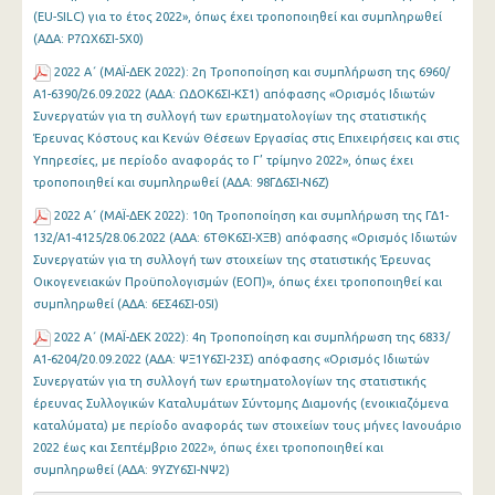
(EU-SILC) για το έτος 2022», όπως έχει τροποποιηθεί και συμπληρωθεί
(ΑΔΑ: Ρ7ΩΧ6ΣΙ-5Χ0)
2022 Α΄ (MAΪ-ΔΕΚ 2022): 2η Τροποποίηση και συμπλήρωση της 6960/
Α1-6390/26.09.2022 (ΑΔΑ: ΩΔΟΚ6ΣΙ-ΚΣ1) απόφασης «Ορισμός Ιδιωτών
Συνεργατών για τη συλλογή των ερωτηματολογίων της στατιστικής
Έρευνας Κόστους και Κενών Θέσεων Εργασίας στις Επιχειρήσεις και στις
Υπηρεσίες, με περίοδο αναφοράς το Γ’ τρίμηνο 2022», όπως έχει
τροποποιηθεί και συμπληρωθεί (ΑΔΑ: 98ΓΔ6ΣΙ-Ν6Ζ)
2022 Α΄ (MAΪ-ΔΕΚ 2022): 10η Τροποποίηση και συμπλήρωση της ΓΔ1-
132/Α1-4125/28.06.2022 (ΑΔΑ: 6ΤΘΚ6ΣΙ-ΧΞΒ) απόφασης «Ορισμός Ιδιωτών
Συνεργατών για τη συλλογή των στοιχείων της στατιστικής Έρευνας
Οικογενειακών Προϋπολογισμών (ΕΟΠ)», όπως έχει τροποποιηθεί και
συμπληρωθεί (ΑΔΑ: 6ΕΣ46ΣΙ-05Ι)
2022 Α΄ (MAΪ-ΔΕΚ 2022): 4η Τροποποίηση και συμπλήρωση της 6833/
Α1-6204/20.09.2022 (ΑΔΑ: ΨΞ1Υ6ΣΙ-23Σ) απόφασης «Ορισμός Ιδιωτών
Συνεργατών για τη συλλογή των ερωτηματολογίων της στατιστικής
έρευνας Συλλογικών Καταλυμάτων Σύντομης Διαμονής (ενοικιαζόμενα
καταλύματα) με περίοδο αναφοράς των στοιχείων τους μήνες Ιανουάριο
2022 έως και Σεπτέμβριο 2022», όπως έχει τροποποιηθεί και
συμπληρωθεί (ΑΔΑ: 9ΥΖΥ6ΣΙ-ΝΨ2)