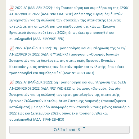
2022 Α΄ (MAΪ-ΔΕΚ 2022): 14η Τροποποίηση και συμπλήρωση της 4290/
Α1-3659/08.06.2022 (ΑΔΑ: ΨΚΩ36ΣΙ-Ψ1Ρ) απόφασης «Ορισμός Ιδιωτών
Συνεργατών για τη συλλογή των στοιχείων της στατιστικής έρευνας
σχετικά με την απασχόληση του πληθυσμού της χώρας (Έρευνα
Εργατικού Δυναμικού) έτους 2022», όπως έχει τροποποιηθεί και
συμπληρωθεί (ΑΔΑ: 6ΨΟ96ΣΙ-5ΕΚ)
2022 Α΄(MAΪ-ΔΕΚ 2022): 3η Τροποποίηση και συμπλήρωση της 5779/
Α1-5230/29.07.2022 (ΑΔΑ: 67Υ56ΣΙ-ΙΚ1) απόφασης «Ορισμός Ιδιωτών
Συνεργατών για τη διενέργεια της στατιστικής Έρευνας Ενοικίων
Κατοικιών για τις ανάγκες των δεικτών τιμών καταναλωτή», όπως έχει
τροποποιηθεί και συμπληρωθεί (ΑΔΑ: Ψ3ΩΙ6ΣΙ-ΧΚΩ)
2022 Α΄ (MAΪ-ΔΕΚ 2022): 5η Τροποποίηση και συμπλήρωση της 6833/
Α1-6204/20.09.2022 (ΑΔΑ: ΨΞ1Υ6ΣΙ-23Σ) απόφασης «Ορισμός Ιδιωτών
Συνεργατών για τη συλλογή των ερωτηματολογίων της στατιστικής
έρευνας Συλλογικών Καταλυμάτων Σύντομης Διαμονής (ενοικιαζόμενα
καταλύματα) με περίοδο αναφοράς των στοιχείων τους μήνες Ιανουάριο
2022 έως και Σεπτέμβριο 2022», όπως έχει τροποποιηθεί και
συμπληρωθεί (ΑΔΑ: 9ΨΑΝ6ΣΙ-4Κ3)
Σελίδα 1 από 15