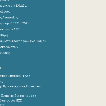
ίωσης στην Ελλάδα
ριθμούς
ης Ανάπτυξης
θυσμού 1821 - 2021
οσφύγων 1923
οθήκη
γράμματα Απογραφών Πληθυσμού
νακοινώσεων
ινώσεις
α
ιστικό Σύστημα - ΕΛΣΣ
σιο
ς Πρακτικής για τις Ευρωπαϊκές
φάλισης Ποιότητας του ΕΣΣ
ότητας του ΕΣΣ
ΕΛΣΣ