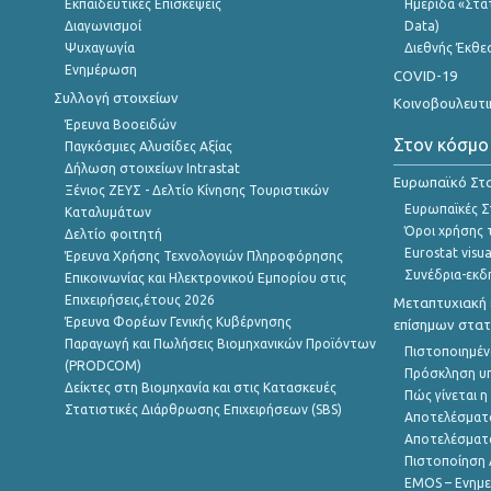
Εκπαιδευτικές Επισκέψεις
Ημερίδα «Στατ
Διαγωνισμοί
Data)
Ψυχαγωγία
Διεθνής Έκθε
Ενημέρωση
COVID-19
Συλλογή στοιχείων
Κοινοβουλευτι
Έρευνα Βοοειδών
Στον κόσμο
Παγκόσμιες Αλυσίδες Αξίας
Δήλωση στοιχείων Intrastat
Ευρωπαϊκό Στα
Ξένιος ΖΕΥΣ - Δελτίο Κίνησης Τουριστικών
Ευρωπαϊκές Στ
Καταλυμάτων
Όροι χρήσης 
Δελτίο φοιτητή
Eurostat visua
Έρευνα Χρήσης Τεχνολογιών Πληροφόρησης
Συνέδρια-εκδ
Επικοινωνίας και Ηλεκτρονικού Εμπορίου στις
Επιχειρήσεις,έτους 2026
Μεταπτυχιακή 
Έρευνα Φορέων Γενικής Κυβέρνησης
επίσημων στατ
Παραγωγή και Πωλήσεις Βιομηχανικών Προϊόντων
Πιστοποιημέν
(PRODCOM)
Πρόσκληση υ
Δείκτες στη Βιομηχανία και στις Κατασκευές
Πώς γίνεται 
Στατιστικές Διάρθρωσης Επιχειρήσεων (SBS)
Αποτελέσματ
Αποτελέσματ
Πιστοποίηση 
EMOS – Ενημε