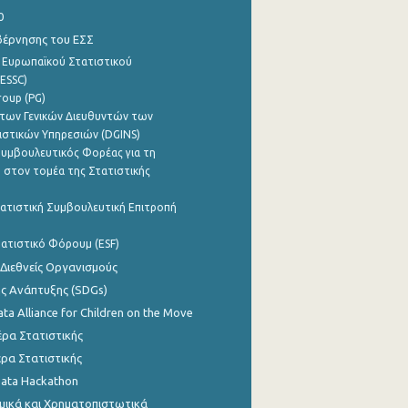
0
βέρνησης του ΕΣΣ
 Ευρωπαϊκού Στατιστικού
ESSC)
roup (PG)
των Γενικών Διευθυντών των
ιστικών Υπηρεσιών (DGINS)
υμβουλευτικός Φορέας για τη
 στον τομέα της Στατιστικής
ατιστική Συμβουλευτική Επιτροπή
ατιστικό Φόρουμ (ESF)
 Διεθνείς Οργανισμούς
ης Ανάπτυξης (SDGs)
ata Alliance for Children on the Move
ρα Στατιστικής
ρα Στατιστικής
Data Hackathon
μικά και Χρηματοπιστωτικά