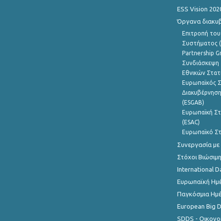
ESS Vision 202
Όργανα διακυ
Επιτροπή του
Συστήματος (
Partnership G
Συνδιάσκεψη 
Εθνικών Στατ
Ευρωπαϊκός Σ
Διακυβέρνηση
(ESGAB)
Ευρωπαϊκή Στ
(ESAC)
Ευρωπαϊκό Στ
Συνεργασία με
Στόχοι Βιώσιμ
International D
Ευρωπαϊκή Ημέ
Παγκόσμια Ημέ
European Big 
SDDS - Οικονο