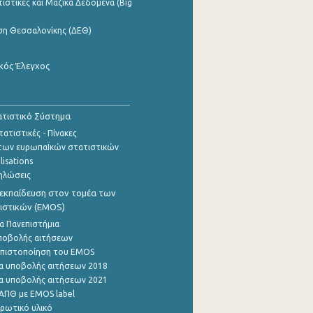
ιστικές και Μαζικά Δεδομένα (Big
ση Θεσσαλονίκης (ΔΕΘ)
κός Έλεγχος
τιστικό Σύστημα
ατιστικές - Πίνακες
των ευρωπαΪκών στατιστικών
lisations
ηλώσεις
εκπαίδευση στον τομέα των
ιστικών (EMOS)
α Πανεπιστήμια
ποβολής αιτήσεων
η πιστοποίηση του EMOS
α υποβολής αιτήσεων 2018
α υποβολής αιτήσεων 2021
ΑΠΘ με EMOS label
ρωτικό υλικό