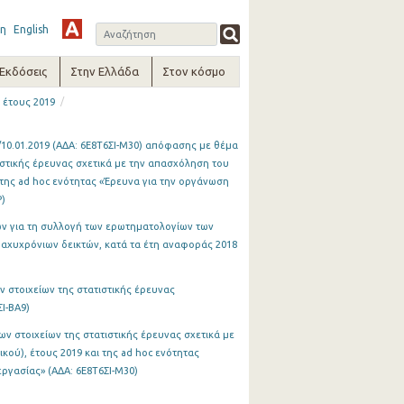
η
English
-Εκδόσεις
Στην Ελλάδα
Στον κόσμο
/
 έτους 2019
/10.01.2019 (ΑΔΑ: 6Ε8Τ6ΣΙ-Μ30) απόφασης με θέμα
ιστικής έρευνας σχετικά με την απασχόληση του
της ad hoc ενότητας «Έρευνα για την οργάνωση
Ρ)
ν για τη συλλογή των ερωτηματολογίων των
ραχυχρόνιων δεικτών, κατά τα έτη αναφοράς 2018
ν στοιχείων της στατιστικής έρευνας
Ι-ΒΑ9)
ων στοιχείων της στατιστικής έρευνας σχετικά με
ού), έτους 2019 και της ad hoc ενότητας
ργασίας» (ΑΔΑ: 6Ε8Τ6ΣΙ-Μ30)