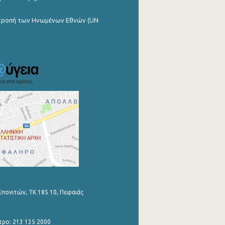
ιτροπή των Ηνωμένων Εθνών (UN
Επονιτών, ΤΚ 185 10, Πειραιάς
τρο: 213 135 2000