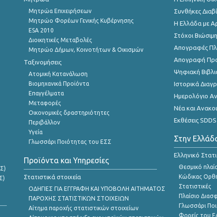
Μητρώα Επιχειρήσεων
Συνθήκες Διαβ
Μητρώο Φορέων Γενικής Κυβέρνησης
Η Ελλάδα με Α
ESA 2010
Στόχοι Βιώσιμ
Διοικητικές Μεταβολές
Απογραφές Πλη
Μητρώο Δήμων, Κοινοτήτων & Οικισμών
Απογραφή Πρ
Ταξινομήσεις
Ψηφιακή Βιβλι
Ατομική Κατανάλωση
Βιομηχανικά Προϊόντα
Ιστορικά Δια
Επαγγέλματα
Ημερολόγιο Α
Μεταφορές
Νέα και Ανακο
Οικονομικές δραστηριότητες
Εκθέσεις SDDS
Περιβάλλον
Υγεία
Στην Ελλάδ
Γλωσσάρι Ποιότητας του ΕΣΣ
Ελληνικό Στατ
Προϊόντα και Υπηρεσίες
Θεσμικό πλαί
Σ)
Στατιστικά στοιχεία
Κώδικας Ορθή
Σ)
Στατιστικές
ΟΔΗΓΙΕΣ ΓΙΑ ΕΓΓΡΑΦΗ ΚΑΙ ΥΠΟΒΟΛΗ ΑΙΤΗΜΑΤΟΣ
Πλαίσιο Διασ
ΠΑΡΟΧΗΣ ΣΤΑΤΙΣΤΙΚΩΝ ΣΤΟΙΧΕΙΩΝ
Γλωσσάρι Ποι
Αίτημα παροχής στατιστικών στοιχείων
Φορείς του 