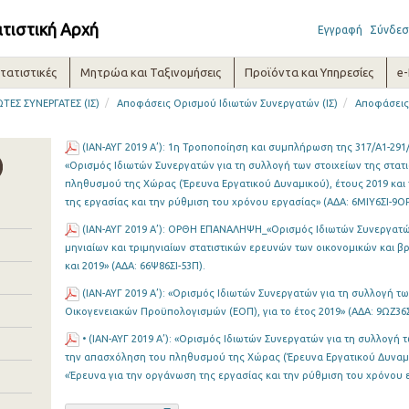
ατιστική Αρχή
Εγγραφή
Σύνδεσ
τατιστικές
Μητρώα και Ταξινομήσεις
Προϊόντα και Υπηρεσίες
e
/
/
ΩΤΕΣ ΣΥΝΕΡΓΑΤΕΣ (ΙΣ)
Αποφάσεις Ορισμού Ιδιωτών Συνεργατών (ΙΣ)
Αποφάσεις
(ΙΑΝ-ΑΥΓ 2019 Α’): 1η Τροποποίηση και συμπλήρωση της 317/Α1-291
«Ορισμός Ιδιωτών Συνεργατών για τη συλλογή των στοιχείων της στατ
πληθυσμού της Χώρας (Έρευνα Εργατικού Δυναμικού), έτους 2019 και 
της εργασίας και την ρύθμιση του χρόνου εργασίας» (ΑΔΑ: 6ΜΙΥ6ΣΙ-9Ο
(ΙΑΝ-ΑΥΓ 2019 Α’): ΟΡΘΗ ΕΠΑΝΑΛΗΨΗ_«Ορισμός Ιδιωτών Συνεργατώ
μηνιαίων και τριμηνιαίων στατιστικών ερευνών των οικονομικών και β
και 2019» (ΑΔΑ: 66Ψ86ΣΙ-53Π).
(ΙΑΝ-ΑΥΓ 2019 Α’): «Ορισμός Ιδιωτών Συνεργατών για τη συλλογή τω
Οικογενειακών Προϋπολογισμών (ΕΟΠ), για το έτος 2019» (ΑΔΑ: 9ΩΖ36Σ
• (ΙΑΝ-ΑΥΓ 2019 Α’): «Ορισμός Ιδιωτών Συνεργατών για τη συλλογή τ
την απασχόληση του πληθυσμού της Χώρας (Έρευνα Εργατικού Δυναμικ
«Έρευνα για την οργάνωση της εργασίας και την ρύθμιση του χρόνου ε