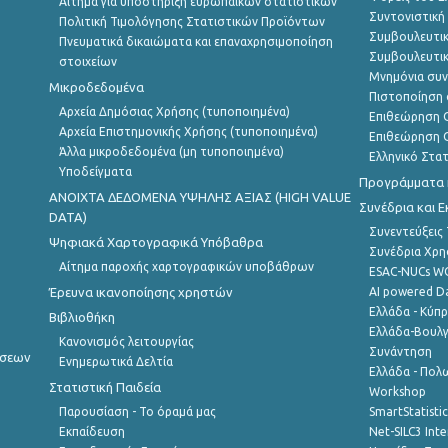
Αίτημα για υποστήριξη ευρωπαϊκών στατιστικών
Συντονιστική
Πολιτική Τιμολόγησης Στατιστικών Προϊόντων
Συμβουλευτικ
Πνευματικά δικαιώματα και επαναχρησιμοποίηση
Συμβουλευτικ
στοιχείων
Μνημόνια συν
Μικροδεδομένα
Πιστοποίηση 
Αρχεία Δημόσιας Χρήσης (τυποποιημένα)
Επιθεώρηση Ο
Αρχεία Επιστημονικής Χρήσης (τυποποιημένα)
Επιθεώρηση Ο
Άλλα μικροδεδομένα (μη τυποποιημένα)
Ελληνικό Στα
Υποδείγματα
Προγράμματα κ
ANOIXTA ΔΕΔΟΜΕΝΑ ΥΨΗΛΗΣ ΑΞΙΑΣ (HIGH VALUE
Συνέδρια και 
DATA)
Συνεντεύξεις
Ψηφιακά Χαρτογραφικά Υπόβαθρα
Συνέδρια Χρ
Αίτημα παροχής χαρτογραφικών υποβάθρων
ESAC-NUCs 
Έρευνα ικανοποίησης χρηστών
AI powered Dat
Ελλάδα - Κύπ
Βιβλιοθήκη
Ελλάδα-Βουλγ
Κανονισμός λειτουργίας
Συνάντηση
ήσεων
Ενημερωτικά Δελτία
Ελλάδα - Πολω
Στατιστική Παιδεία
Workshop
Παρουσίαση - Το όραμά μας
SmartStatisti
Εκπαίδευση
Net-SILC3 Int