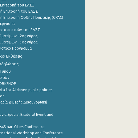
 Επιτροπή του ΕΛΣΣ
ή Επιτροπή του ΕΛΣΣ
ή Επιτροπή Ορθής Πρακτικής (GPAC)
εργασίας
στατιστικών του ΕΛΣΣ
μοτίμων - 2ος γύρος
μοτίμων - 3ος γύρος
τιστικό Πρόγραμμα
αι Εκθέσεις
Εκδηλώσεις
 Τύπου
ηστών
WORKSHOP
a for AI driven public policies
ρος
αρία-Διμερής Διασυνοριακή
νία Special Bilateral Event and
cs4SmartCities Conference
ernational Workshop and Conference