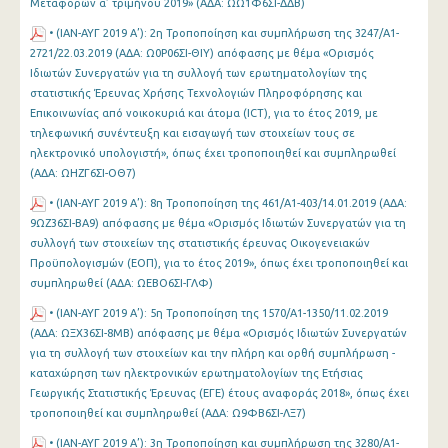
Μεταφορών α’ τριμήνου 2019» (ΑΔΑ: ΩΩ1Φ6ΣΙ-ΔΔΒ)
• (ΙΑΝ-ΑΥΓ 2019 Α’): 2η Τροποποίηση και συμπλήρωση της 3247/Α1-
2721/22.03.2019 (ΑΔΑ: Ω0Ρ06ΣΙ-ΘΙΥ) απόφασης με θέμα «Ορισμός
Ιδιωτών Συνεργατών για τη συλλογή των ερωτηματολογίων της
στατιστικής Έρευνας Χρήσης Τεχνολογιών Πληροφόρησης και
Επικοινωνίας από νοικοκυριά και άτομα (ICT), για το έτος 2019, με
τηλεφωνική συνέντευξη και εισαγωγή των στοιχείων τους σε
ηλεκτρονικό υπολογιστή», όπως έχει τροποποιηθεί και συμπληρωθεί
(ΑΔΑ: ΩΗΖΓ6ΣΙ-ΟΘ7)
• (ΙΑΝ-ΑΥΓ 2019 Α’): 8η Τροποποίηση της 461/Α1-403/14.01.2019 (ΑΔΑ:
9ΩΖ36ΣΙ-ΒΑ9) απόφασης με θέμα «Ορισμός Ιδιωτών Συνεργατών για τη
συλλογή των στοιχείων της στατιστικής έρευνας Οικογενειακών
Προϋπολογισμών (ΕΟΠ), για το έτος 2019», όπως έχει τροποποιηθεί και
συμπληρωθεί (ΑΔΑ: ΩΕΒΟ6ΣΙ-ΓΛΦ)
• (ΙΑΝ-ΑΥΓ 2019 Α’): 5η Τροποποίηση της 1570/Α1-1350/11.02.2019
(ΑΔΑ: ΩΞΧ36ΣΙ-8ΜΒ) απόφασης με θέμα «Ορισμός Ιδιωτών Συνεργατών
για τη συλλογή των στοιχείων και την πλήρη και ορθή συμπλήρωση -
καταχώρηση των ηλεκτρονικών ερωτηματολογίων της Ετήσιας
Γεωργικής Στατιστικής Έρευνας (ΕΓΕ) έτους αναφοράς 2018», όπως έχει
τροποποιηθεί και συμπληρωθεί (ΑΔΑ: Ω9ΦΒ6ΣΙ-ΛΞ7)
• (ΙΑΝ-ΑΥΓ 2019 Α’): 3η Τροποποίηση και συμπλήρωση της 3280/Α1-