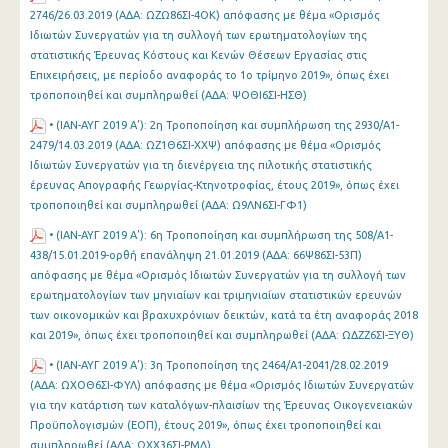
2746/26.03.2019 (ΑΔΑ: ΩΖΩ86ΣΙ-4ΟΚ) απόφασης με θέμα «Ορισμός
Ιδιωτών Συνεργατών για τη συλλογή των ερωτηματολογίων της
στατιστικής Έρευνας Κόστους και Κενών Θέσεων Εργασίας στις
Επιχειρήσεις, με περίοδο αναφοράς το 1ο τρίμηνο 2019», όπως έχει
τροποποιηθεί και συμπληρωθεί (ΑΔΑ: ΨΟΘΙ6ΣΙ-ΗΣΘ)
• (ΙΑΝ-ΑΥΓ 2019 Α’): 2η Τροποποίηση και συμπλήρωση της 2930/Α1-
2479/14.03.2019 (ΑΔΑ: ΩΖ1Θ6ΣΙ-ΧΧΨ) απόφασης με θέμα «Ορισμός
Ιδιωτών Συνεργατών για τη διενέργεια της πιλοτικής στατιστικής
έρευνας Απογραφής Γεωργίας-Κτηνοτροφίας, έτους 2019», όπως έχει
τροποποιηθεί και συμπληρωθεί (ΑΔΑ: Ω9ΛΝ6ΣΙ-ΓΦ1)
• (ΙΑΝ-ΑΥΓ 2019 Α’): 6η Τροποποίηση και συμπλήρωση της 508/Α1-
438/15.01.2019-ορθή επανάληψη 21.01.2019 (ΑΔΑ: 66Ψ86ΣΙ-53Π)
απόφασης με θέμα «Ορισμός Ιδιωτών Συνεργατών για τη συλλογή των
ερωτηματολογίων των μηνιαίων και τριμηνιαίων στατιστικών ερευνών
των οικονομικών και βραχυχρόνιων δεικτών, κατά τα έτη αναφοράς 2018
και 2019», όπως έχει τροποποιηθεί και συμπληρωθεί (ΑΔΑ: ΩΔΖΖ6ΣΙ-ΞΥΘ)
• (ΙΑΝ-ΑΥΓ 2019 Α’): 3η Τροποποίηση της 2464/Α1-2041/28.02.2019
(ΑΔΑ: ΩΧΟΘ6ΣΙ-ΦΥΛ) απόφασης με θέμα «Ορισμός Ιδιωτών Συνεργατών
για την κατάρτιση των καταλόγων-πλαισίων της Έρευνας Οικογενειακών
Προϋπολογισμών (ΕΟΠ), έτους 2019», όπως έχει τροποποιηθεί και
συμπληρωθεί (ΑΔΑ: ΩΧΧ36ΣΙ-ΡΜΔ)