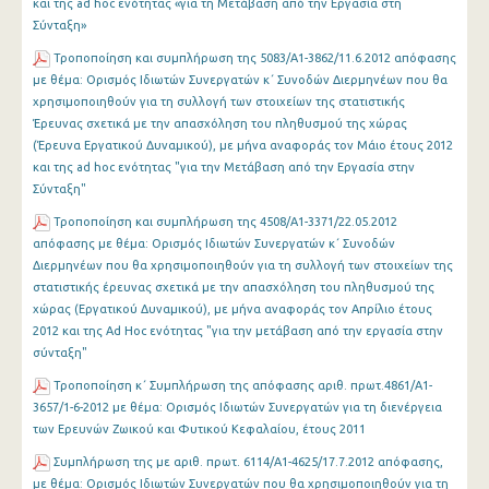
και της ad hoc ενότητας «για τη Μετάβαση από την Εργασία στη
Σύνταξη»
Τροποποίηση και συμπλήρωση της 5083/Α1-3862/11.6.2012 απόφασης
με θέμα: Ορισμός Ιδιωτών Συνεργατών κ΄ Συνοδών Διερμηνέων που θα
χρησιμοποιηθούν για τη συλλογή των στοιχείων της στατιστικής
Έρευνας σχετικά με την απασχόληση του πληθυσμού της χώρας
(Έρευνα Εργατικού Δυναμικού), με μήνα αναφοράς τον Μάιο έτους 2012
και της ad hoc ενότητας "για την Μετάβαση από την Εργασία στην
Σύνταξη"
Τροποποίηση και συμπλήρωση της 4508/Α1-3371/22.05.2012
απόφασης με θέμα: Ορισμός Ιδιωτών Συνεργατών κ΄ Συνοδών
Διερμηνέων που θα χρησιμοποιηθούν για τη συλλογή των στοιχείων της
στατιστικής έρευνας σχετικά με την απασχόληση του πληθυσμού της
χώρας (Εργατικού Δυναμικού), με μήνα αναφοράς τον Απρίλιο έτους
2012 και της Ad Hoc ενότητας "για την μετάβαση από την εργασία στην
σύνταξη"
Τροποποίηση κ΄ Συμπλήρωση της απόφασης αριθ. πρωτ.4861/Α1-
3657/1-6-2012 με θέμα: Ορισμός Ιδιωτών Συνεργατών για τη διενέργεια
των Ερευνών Ζωικού και Φυτικού Κεφαλαίου, έτους 2011
Συμπλήρωση της με αριθ. πρωτ. 6114/Α1-4625/17.7.2012 απόφασης,
με θέμα: Ορισμός Ιδιωτών Συνεργατών που θα χρησιμοποιηθούν για τη