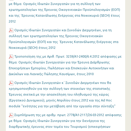
με θέμα: Ορισμός Ιδιωτών Συνεργατών για τη συλλογή των
ερωτηματολογίων της Έρευνας Οικογενειακών Προϋπολογισμών (ΕΟΠ)
και της ΄Ερευνας Κατανάλωσης Ενέργειας στα Νοικοκυριά (SECH) έτους
2012
Ορισμός Ιδιωτών Συνεργατών και Συνοδών Διερμηνέων, για τη
συλλογή των ερωτηματολογίων της Έρευνας Οικογενειακών
Προϋπολογισμών (ΕΟΠ) και της ΄Ερευνας Κατανάλωσης Ενέργειας στα
Νοικοκυριά (SECH) έτους 2012
Τροποποίηση της με Αριθ. Πρωτ. 3259/Α1-2400/6.4.2012 απόφασης με
θέμα: Ορισμός Ιδιωτών Συνεργατών για την Έρευνα Διάρθρωσης
Επιχειρήσεων Εμπορίου, Πωλήσεων και Επισκευών Αυτοκινήτων και
Δικύκλων και Λιανικής Πώλησης Καυσίμων, έτους 2010
Ορισμός Ιδιωτών Συνεργατών κ΄ Συνοδών Διερμηνέων που θα
χρησιμοποιηθούν για την συλλογή των στοιχείων της στατιστικής
Έρευνας σχετικά με την απασχόληση του πληθυσμού της χώρας
(Εργατικού Δυναμικού), μηνός Απριλίου έτους 2012 και της Ad Hoc
module "ενότητας για την μετάβαση από την εργασία στην σύνταξη"
Συμπλήρωση της με αριθμ. πρωτ. 2778/Α1-2117/26-03-2012 απόφασης
με θέμα: Ορισμός Ιδιωτών Συνεργατών για την διενέργεια της
διαρθρωτικής έρευνας στον τομέα του Τουρισμού (επιχειρήσεων