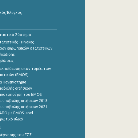
κός Έλεγχος
τιστικό Σύστημα
ατιστικές - Πίνακες
των ευρωπαΪκών στατιστικών
lisations
ηλώσεις
εκπαίδευση στον τομέα των
ιστικών (EMOS)
α Πανεπιστήμια
ποβολής αιτήσεων
η πιστοποίηση του EMOS
α υποβολής αιτήσεων 2018
α υποβολής αιτήσεων 2021
ΑΠΘ με EMOS label
ρωτικό υλικό
0
βέρνησης του ΕΣΣ