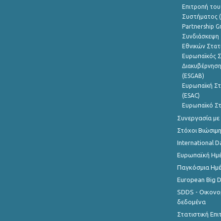
Επιτροπή του
Συστήματος (
Partnership G
Συνδιάσκεψη 
Εθνικών Στατ
Ευρωπαϊκός Σ
Διακυβέρνηση
(ESGAB)
Ευρωπαϊκή Στ
(ESAC)
Ευρωπαϊκό Στ
Συνεργασία με
Στόχοι Βιώσιμ
International D
Ευρωπαϊκή Ημέ
Παγκόσμια Ημέ
European Big 
SDDS - Οικονο
δεδομένα
Στατιστική Επ