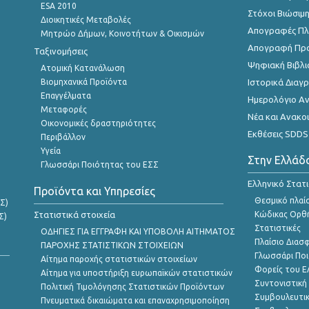
ESA 2010
Στόχοι Βιώσιμ
Διοικητικές Μεταβολές
Απογραφές Πλη
Μητρώο Δήμων, Κοινοτήτων & Οικισμών
Απογραφή Πρ
Ταξινομήσεις
Ψηφιακή Βιβλι
Ατομική Κατανάλωση
Βιομηχανικά Προϊόντα
Ιστορικά Δια
Επαγγέλματα
Ημερολόγιο Α
Μεταφορές
Νέα και Ανακο
Οικονομικές δραστηριότητες
Εκθέσεις SDDS
Περιβάλλον
Υγεία
Στην Ελλάδ
Γλωσσάρι Ποιότητας του ΕΣΣ
Ελληνικό Στατ
Προϊόντα και Υπηρεσίες
Θεσμικό πλαί
Σ)
Στατιστικά στοιχεία
Κώδικας Ορθή
Σ)
Στατιστικές
ΟΔΗΓΙΕΣ ΓΙΑ ΕΓΓΡΑΦΗ ΚΑΙ ΥΠΟΒΟΛΗ ΑΙΤΗΜΑΤΟΣ
Πλαίσιο Διασ
ΠΑΡΟΧΗΣ ΣΤΑΤΙΣΤΙΚΩΝ ΣΤΟΙΧΕΙΩΝ
Γλωσσάρι Ποι
Αίτημα παροχής στατιστικών στοιχείων
Φορείς του 
Αίτημα για υποστήριξη ευρωπαϊκών στατιστικών
Συντονιστική
Πολιτική Τιμολόγησης Στατιστικών Προϊόντων
Συμβουλευτικ
Πνευματικά δικαιώματα και επαναχρησιμοποίηση