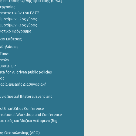
ή Επιτροπή Ορθής Πρακτικής (GPAC)
εργασίας
στατιστικών του ΕΛΣΣ
μοτίμων - 2ος γύρος
μοτίμων - 3ος γύρος
τιστικό Πρόγραμμα
αι Εκθέσεις
Εκδηλώσεις
 Τύπου
ηστών
WORKSHOP
a for AI driven public policies
ρος
αρία-Διμερής Διασυνοριακή
νία Special Bilateral Event and
cs4SmartCities Conference
ernational Workshop and Conference
ιστικές και Μαζικά Δεδομένα (Big
ση Θεσσαλονίκης (ΔΕΘ)