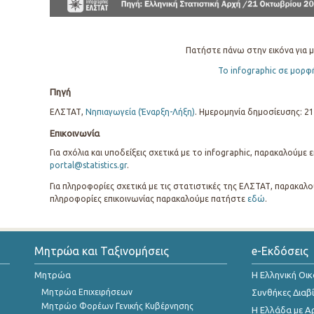
Πατήστε πάνω στην εικόνα για μ
Το infographic σε μορφ
Πηγή
ΕΛΣΤΑΤ,
Νηπιαγωγεία (Έναρξη-Λήξη)
. Ημερομηνία δημοσίευσης: 21
Επικοινωνία
Για σχόλια και υποδείξεις σχετικά με το infographic, παρακαλούμε
portal@statistics.gr
.
Για πληροφορίες σχετικά με τις στατιστικές της ΕΛΣΤΑΤ, παρακαλο
πληροφορίες επικοινωνίας παρακαλούμε πατήστε
εδώ
.
Μητρώα και Ταξινομήσεις
e-Εκδόσεις
Μητρώα
Η Ελληνική Οι
Μητρώα Επιχειρήσεων
Συνθήκες Διαβ
Μητρώο Φορέων Γενικής Κυβέρνησης
Η Ελλάδα με Α