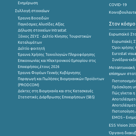
Ενημέρωση
COVID-19
Συλλογή στοιχείων
Κοινοβουλευτι
Έρευνα Βοοειδών
Στον κόσμο
Παγκόσμιες Αλυσίδες Αξίας
Δήλωση στοιχείων Intrastat
Ευρωπαϊκό Στα
Ξένιος ΖΕΥΣ - Δελτίο Κίνησης Τουριστικών
Ευρωπαϊκές Στ
Καταλυμάτων
Όροι χρήσης 
Δελτίο φοιτητή
Eurostat visua
Έρευνα Χρήσης Τεχνολογιών Πληροφόρησης
Συνέδρια-εκδ
Επικοινωνίας και Ηλεκτρονικού Εμπορίου στις
Επιχειρήσεις,έτους 2026
Μεταπτυχιακή 
Έρευνα Φορέων Γενικής Κυβέρνησης
επίσημων στατ
Παραγωγή και Πωλήσεις Βιομηχανικών Προϊόντων
Πιστοποιημέν
(PRODCOM)
Πρόσκληση υ
Δείκτες στη Βιομηχανία και στις Κατασκευές
Πώς γίνεται 
Στατιστικές Διάρθρωσης Επιχειρήσεων (SBS)
Αποτελέσματ
Αποτελέσματ
Πιστοποίηση 
EMOS – Ενημε
ESS Vision 202
Όργανα διακυ