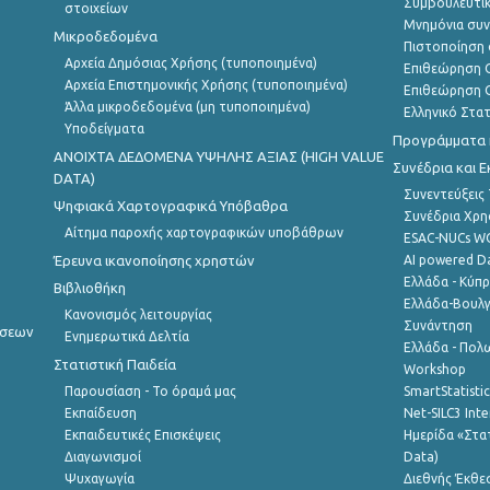
Συμβουλευτικ
στοιχείων
Μνημόνια συν
Μικροδεδομένα
Πιστοποίηση 
Αρχεία Δημόσιας Χρήσης (τυποποιημένα)
Επιθεώρηση Ο
Αρχεία Επιστημονικής Χρήσης (τυποποιημένα)
Επιθεώρηση Ο
Άλλα μικροδεδομένα (μη τυποποιημένα)
Ελληνικό Στα
Υποδείγματα
Προγράμματα κ
ANOIXTA ΔΕΔΟΜΕΝΑ ΥΨΗΛΗΣ ΑΞΙΑΣ (HIGH VALUE
Συνέδρια και 
DATA)
Συνεντεύξεις
Ψηφιακά Χαρτογραφικά Υπόβαθρα
Συνέδρια Χρ
Αίτημα παροχής χαρτογραφικών υποβάθρων
ESAC-NUCs 
Έρευνα ικανοποίησης χρηστών
AI powered Dat
Ελλάδα - Κύπ
Βιβλιοθήκη
Ελλάδα-Βουλγ
Κανονισμός λειτουργίας
Συνάντηση
ήσεων
Ενημερωτικά Δελτία
Ελλάδα - Πολω
Στατιστική Παιδεία
Workshop
Παρουσίαση - Το όραμά μας
SmartStatisti
Εκπαίδευση
Net-SILC3 Int
Εκπαιδευτικές Επισκέψεις
Ημερίδα «Στατ
Διαγωνισμοί
Data)
Ψυχαγωγία
Διεθνής Έκθε