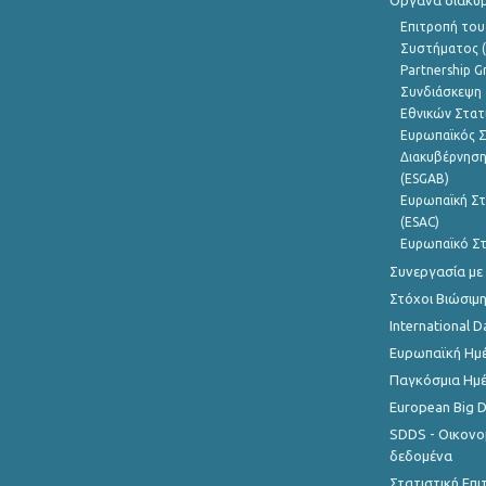
Όργανα διακυ
Επιτροπή του
Συστήματος (
Partnership G
Συνδιάσκεψη 
Εθνικών Στατ
Ευρωπαϊκός Σ
Διακυβέρνηση
(ESGAB)
Ευρωπαϊκή Στ
(ESAC)
Ευρωπαϊκό Στ
Συνεργασία με
Στόχοι Βιώσιμ
International D
Ευρωπαϊκή Ημέ
Παγκόσμια Ημέ
European Big 
SDDS - Οικονο
δεδομένα
Στατιστική Επ