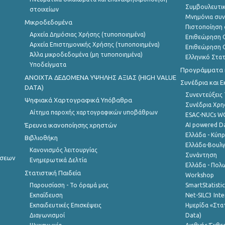
Συμβουλευτικ
στοιχείων
Μνημόνια συν
Μικροδεδομένα
Πιστοποίηση 
Αρχεία Δημόσιας Χρήσης (τυποποιημένα)
Επιθεώρηση Ο
Αρχεία Επιστημονικής Χρήσης (τυποποιημένα)
Επιθεώρηση Ο
Άλλα μικροδεδομένα (μη τυποποιημένα)
Ελληνικό Στα
Υποδείγματα
Προγράμματα κ
ANOIXTA ΔΕΔΟΜΕΝΑ ΥΨΗΛΗΣ ΑΞΙΑΣ (HIGH VALUE
Συνέδρια και 
DATA)
Συνεντεύξεις
Ψηφιακά Χαρτογραφικά Υπόβαθρα
Συνέδρια Χρ
Αίτημα παροχής χαρτογραφικών υποβάθρων
ESAC-NUCs 
Έρευνα ικανοποίησης χρηστών
AI powered Dat
Ελλάδα - Κύπ
Βιβλιοθήκη
Ελλάδα-Βουλγ
Κανονισμός λειτουργίας
Συνάντηση
ήσεων
Ενημερωτικά Δελτία
Ελλάδα - Πολω
Στατιστική Παιδεία
Workshop
Παρουσίαση - Το όραμά μας
SmartStatisti
Εκπαίδευση
Net-SILC3 Int
Εκπαιδευτικές Επισκέψεις
Ημερίδα «Στατ
Διαγωνισμοί
Data)