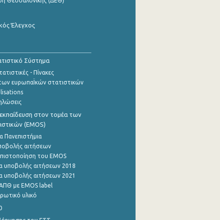
ση Θεσσαλονίκης (ΔΕΘ)
κός Έλεγχος
τιστικό Σύστημα
ατιστικές - Πίνακες
των ευρωπαΪκών στατιστικών
lisations
ηλώσεις
εκπαίδευση στον τομέα των
ιστικών (EMOS)
α Πανεπιστήμια
ποβολής αιτήσεων
η πιστοποίηση του EMOS
α υποβολής αιτήσεων 2018
α υποβολής αιτήσεων 2021
ΑΠΘ με EMOS label
ρωτικό υλικό
0