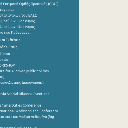
ή Επιτροπή Ορθής Πρακτικής (GPAC)
εργασίας
στατιστικών του ΕΛΣΣ
μοτίμων - 2ος γύρος
μοτίμων - 3ος γύρος
τιστικό Πρόγραμμα
αι Εκθέσεις
Εκδηλώσεις
 Τύπου
ηστών
WORKSHOP
a for AI driven public policies
ρος
αρία-Διμερής Διασυνοριακή
νία Special Bilateral Event and
cs4SmartCities Conference
ernational Workshop and Conference
ιστικές και Μαζικά Δεδομένα (Big