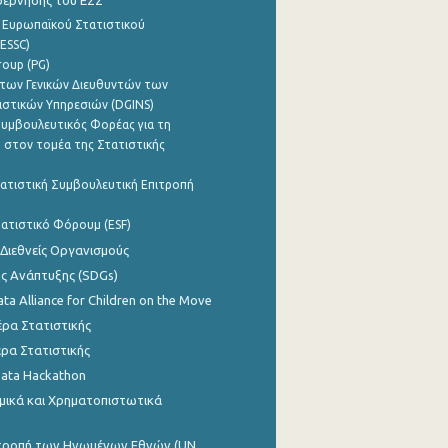
βέρνησης του ΕΣΣ
 Ευρωπαϊκού Στατιστικού
ESSC)
roup (PG)
των Γενικών Διευθυντών των
ιστικών Υπηρεσιών (DGINS)
υμβουλευτικός Φορέας για τη
 στον τομέα της Στατιστικής
ατιστική Συμβουλευτική Επιτροπή
ατιστικό Φόρουμ (ESF)
 Διεθνείς Οργανισμούς
ης Ανάπτυξης (SDGs)
ata Alliance for Children on the Move
ρα Στατιστικής
ρα Στατιστικής
Data Hackathon
μικά και Χρηματοπιστωτικά
ιτροπή των Ηνωμένων Εθνών (UN