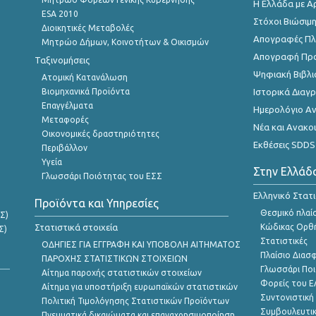
Η Ελλάδα με Α
ESA 2010
Στόχοι Βιώσιμ
Διοικητικές Μεταβολές
Απογραφές Πλη
Μητρώο Δήμων, Κοινοτήτων & Οικισμών
Απογραφή Πρ
Ταξινομήσεις
Ψηφιακή Βιβλι
Ατομική Κατανάλωση
Βιομηχανικά Προϊόντα
Ιστορικά Δια
Επαγγέλματα
Ημερολόγιο Α
Μεταφορές
Νέα και Ανακο
Οικονομικές δραστηριότητες
Εκθέσεις SDDS
Περιβάλλον
Υγεία
Στην Ελλάδ
Γλωσσάρι Ποιότητας του ΕΣΣ
Ελληνικό Στατ
Προϊόντα και Υπηρεσίες
Θεσμικό πλαί
Σ)
Στατιστικά στοιχεία
Κώδικας Ορθή
Σ)
Στατιστικές
ΟΔΗΓΙΕΣ ΓΙΑ ΕΓΓΡΑΦΗ ΚΑΙ ΥΠΟΒΟΛΗ ΑΙΤΗΜΑΤΟΣ
Πλαίσιο Διασ
ΠΑΡΟΧΗΣ ΣΤΑΤΙΣΤΙΚΩΝ ΣΤΟΙΧΕΙΩΝ
Γλωσσάρι Ποι
Αίτημα παροχής στατιστικών στοιχείων
Φορείς του 
Αίτημα για υποστήριξη ευρωπαϊκών στατιστικών
Συντονιστική
Πολιτική Τιμολόγησης Στατιστικών Προϊόντων
Συμβουλευτικ
Πνευματικά δικαιώματα και επαναχρησιμοποίηση