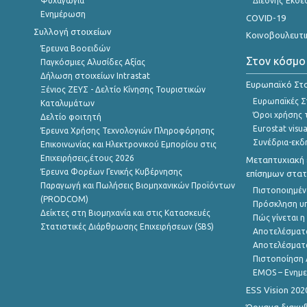
Ψυχαγωγία
Διεθνής Έκθε
Ενημέρωση
COVID-19
Συλλογή στοιχείων
Κοινοβουλευτι
Έρευνα Βοοειδών
Στον κόσμο
Παγκόσμιες Αλυσίδες Αξίας
Δήλωση στοιχείων Intrastat
Ευρωπαϊκό Στα
Ξένιος ΖΕΥΣ - Δελτίο Κίνησης Τουριστικών
Ευρωπαϊκές Στ
Καταλυμάτων
Όροι χρήσης 
Δελτίο φοιτητή
Eurostat visua
Έρευνα Χρήσης Τεχνολογιών Πληροφόρησης
Συνέδρια-εκδ
Επικοινωνίας και Ηλεκτρονικού Εμπορίου στις
Επιχειρήσεις,έτους 2026
Μεταπτυχιακή 
Έρευνα Φορέων Γενικής Κυβέρνησης
επίσημων στατ
Παραγωγή και Πωλήσεις Βιομηχανικών Προϊόντων
Πιστοποιημέν
(PRODCOM)
Πρόσκληση υ
Δείκτες στη Βιομηχανία και στις Κατασκευές
Πώς γίνεται 
Στατιστικές Διάρθρωσης Επιχειρήσεων (SBS)
Αποτελέσματ
Αποτελέσματ
Πιστοποίηση 
EMOS – Ενημε
ESS Vision 202