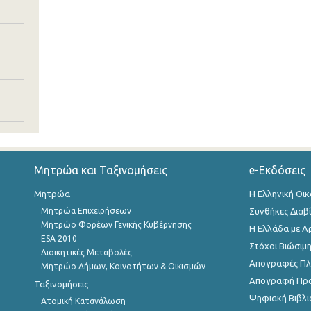
Μητρώα και Ταξινομήσεις
e-Εκδόσεις
Μητρώα
Η Ελληνική Οι
Μητρώα Επιχειρήσεων
Συνθήκες Διαβ
Μητρώο Φορέων Γενικής Κυβέρνησης
Η Ελλάδα με Α
ESA 2010
Στόχοι Βιώσιμ
Διοικητικές Μεταβολές
Απογραφές Πλη
Μητρώο Δήμων, Κοινοτήτων & Οικισμών
Απογραφή Πρ
Ταξινομήσεις
Ψηφιακή Βιβλι
Ατομική Κατανάλωση