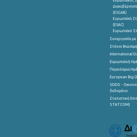
Ευρωπαϊκός Σ
Διακυβέρνηση
(ESGAB)
Ευρωπαϊκή Στ
(ESAC)
Ευρωπαϊκό Στ
Συνεργασία με
Στόχοι Βιώσιμ
International D
Ευρωπαϊκή Ημέ
Παγκόσμια Ημέ
European Big 
SDDS - Οικονο
δεδομένα
Στατιστική Επ
STATCOM)