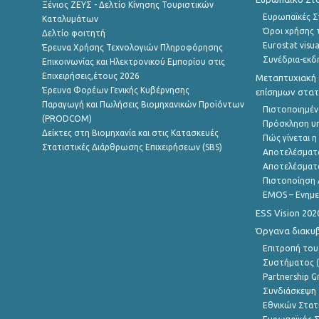
Ξένιος ΖΕΥΣ - Δελτίο Κίνησης Τουριστικών
Ευρωπαϊκές Στ
Καταλυμάτων
Όροι χρήσης 
Δελτίο φοιτητή
Eurostat visua
Έρευνα Χρήσης Τεχνολογιών Πληροφόρησης
Συνέδρια-εκδ
Επικοινωνίας και Ηλεκτρονικού Εμπορίου στις
Επιχειρήσεις,έτους 2026
Μεταπτυχιακή 
Έρευνα Φορέων Γενικής Κυβέρνησης
επίσημων στατ
Παραγωγή και Πωλήσεις Βιομηχανικών Προϊόντων
Πιστοποιημέν
(PRODCOM)
Πρόσκληση υ
Δείκτες στη Βιομηχανία και στις Κατασκευές
Πώς γίνεται 
Στατιστικές Διάρθρωσης Επιχειρήσεων (SBS)
Αποτελέσματ
Αποτελέσματ
Πιστοποίηση 
EMOS – Ενημε
ESS Vision 202
Όργανα διακυ
Επιτροπή του
Συστήματος (
Partnership G
Συνδιάσκεψη 
Εθνικών Στατ