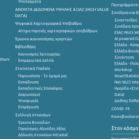
Υποδείγματα
Προγράμματα κ
ANOIXTA ΔΕΔΟΜΕΝΑ ΥΨΗΛΗΣ ΑΞΙΑΣ (HIGH VALUE
Συνέδρια και 
DATA)
Συνεντεύξεις
Ψηφιακά Χαρτογραφικά Υπόβαθρα
Συνέδρια Χρ
Αίτημα παροχής χαρτογραφικών υποβάθρων
ESAC-NUCs 
Έρευνα ικανοποίησης χρηστών
AI powered Dat
Ελλάδα - Κύπ
Βιβλιοθήκη
Ελλάδα-Βουλγ
Κανονισμός λειτουργίας
Συνάντηση
ήσεων
Ενημερωτικά Δελτία
Ελλάδα - Πολω
Στατιστική Παιδεία
Workshop
Παρουσίαση - Το όραμά μας
SmartStatisti
Εκπαίδευση
Net-SILC3 Int
Εκπαιδευτικές Επισκέψεις
Ημερίδα «Στατ
Διαγωνισμοί
Data)
Ψυχαγωγία
Διεθνής Έκθε
Ενημέρωση
COVID-19
Συλλογή στοιχείων
Κοινοβουλευτι
Έρευνα Βοοειδών
Στον κόσμο
Παγκόσμιες Αλυσίδες Αξίας
Δήλωση στοιχείων Intrastat
Ευρωπαϊκό Στα