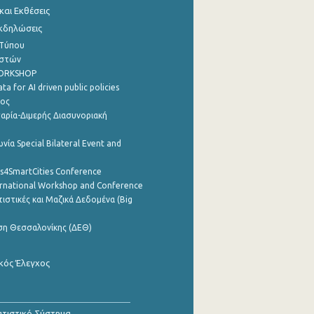
αι Εκθέσεις
Εκδηλώσεις
 Τύπου
ηστών
WORKSHOP
a for AI driven public policies
ρος
αρία-Διμερής Διασυνοριακή
νία Special Bilateral Event and
cs4SmartCities Conference
ernational Workshop and Conference
ιστικές και Μαζικά Δεδομένα (Big
ση Θεσσαλονίκης (ΔΕΘ)
κός Έλεγχος
τιστικό Σύστημα