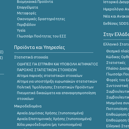
Βιομηχανικά Προϊόντα
Ιστορικά Δια
Επαγγέλματα
Ημερολόγιο Α
Μεταφορές
Νέα και Ανακο
Οικονομικές δραστηριότητες
Εκθέσεις SDDS
Περιβάλλον
Υγεία
Στην Ελλάδ
Γλωσσάρι Ποιότητας του ΕΣΣ
Ελληνικό Στατ
Προϊόντα και Υπηρεσίες
Θεσμικό πλαί
Σ)
Στατιστικά στοιχεία
Κώδικας Ορθή
Σ)
Στατιστικές
ΟΔΗΓΙΕΣ ΓΙΑ ΕΓΓΡΑΦΗ ΚΑΙ ΥΠΟΒΟΛΗ ΑΙΤΗΜΑΤΟΣ
Πλαίσιο Διασ
ΠΑΡΟΧΗΣ ΣΤΑΤΙΣΤΙΚΩΝ ΣΤΟΙΧΕΙΩΝ
Γλωσσάρι Ποι
Αίτημα παροχής στατιστικών στοιχείων
Φορείς του 
Αίτημα για υποστήριξη ευρωπαϊκών στατιστικών
Συντονιστική
Πολιτική Τιμολόγησης Στατιστικών Προϊόντων
Συμβουλευτικ
Πνευματικά δικαιώματα και επαναχρησιμοποίηση
Συμβουλευτικ
στοιχείων
Μνημόνια συν
Μικροδεδομένα
Πιστοποίηση 
Αρχεία Δημόσιας Χρήσης (τυποποιημένα)
Επιθεώρηση Ο
Αρχεία Επιστημονικής Χρήσης (τυποποιημένα)
Επιθεώρηση Ο
Άλλα μικροδεδομένα (μη τυποποιημένα)
Ελληνικό Στα