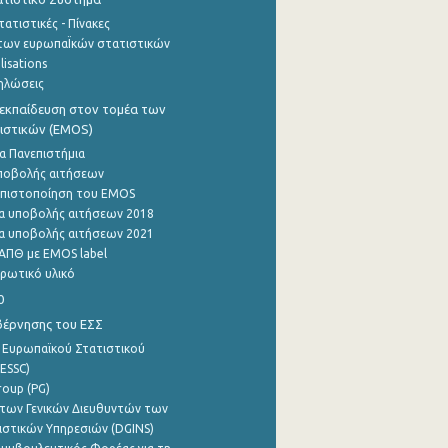
ατιστικές - Πίνακες
των ευρωπαΪκών στατιστικών
lisations
ηλώσεις
εκπαίδευση στον τομέα των
ιστικών (EMOS)
α Πανεπιστήμια
ποβολής αιτήσεων
η πιστοποίηση του EMOS
α υποβολής αιτήσεων 2018
α υποβολής αιτήσεων 2021
ΑΠΘ με EMOS label
ρωτικό υλικό
0
βέρνησης του ΕΣΣ
 Ευρωπαϊκού Στατιστικού
ESSC)
roup (PG)
των Γενικών Διευθυντών των
ιστικών Υπηρεσιών (DGINS)