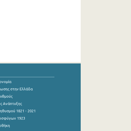
κονομία
ίωσης στην Ελλάδα
ριθμούς
ης Ανάπτυξης
θυσμού 1821 - 2021
οσφύγων 1923
οθήκη