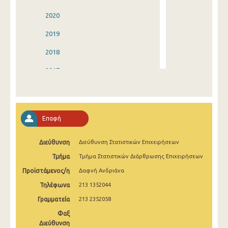
2020
2019
2018
2017
2016
2015
Επαφή
2014
Διεύθυνση
Διεύθυνση Στατιστικών Επιχειρήσεων
2013
Τμήμα
Τμήμα Στατιστικών Διάρθρωσης Επιχειρήσεων
2012
Προϊστάμενος/η
Δαφνή Ανδριάνα
2011
Τηλέφωνα
213 1352044
2010
Γραμματεία
213 2352058
Φαξ
2009
Διεύθυνση