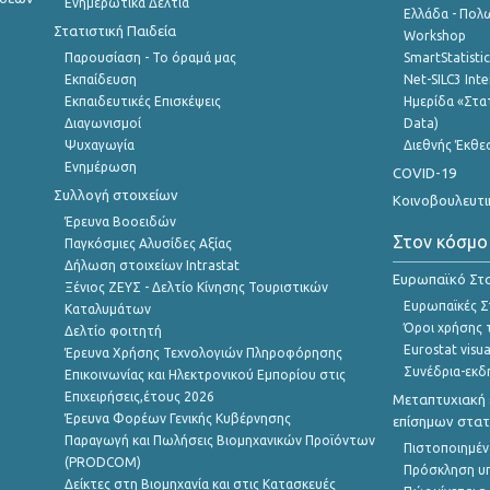
Ενημερωτικά Δελτία
Ελλάδα - Πολω
Στατιστική Παιδεία
Workshop
Παρουσίαση - Το όραμά μας
SmartStatisti
Εκπαίδευση
Net-SILC3 Int
Εκπαιδευτικές Επισκέψεις
Ημερίδα «Στατ
Διαγωνισμοί
Data)
Ψυχαγωγία
Διεθνής Έκθε
Ενημέρωση
COVID-19
Συλλογή στοιχείων
Κοινοβουλευτι
Έρευνα Βοοειδών
Στον κόσμο
Παγκόσμιες Αλυσίδες Αξίας
Δήλωση στοιχείων Intrastat
Ευρωπαϊκό Στα
Ξένιος ΖΕΥΣ - Δελτίο Κίνησης Τουριστικών
Ευρωπαϊκές Στ
Καταλυμάτων
Όροι χρήσης 
Δελτίο φοιτητή
Eurostat visua
Έρευνα Χρήσης Τεχνολογιών Πληροφόρησης
Συνέδρια-εκδ
Επικοινωνίας και Ηλεκτρονικού Εμπορίου στις
Επιχειρήσεις,έτους 2026
Μεταπτυχιακή 
Έρευνα Φορέων Γενικής Κυβέρνησης
επίσημων στατ
Παραγωγή και Πωλήσεις Βιομηχανικών Προϊόντων
Πιστοποιημέν
(PRODCOM)
Πρόσκληση υ
Δείκτες στη Βιομηχανία και στις Κατασκευές