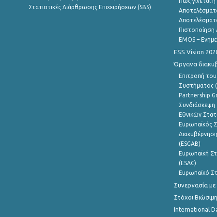
Πώς γίνεται 
Στατιστικές Διάρθρωσης Επιχειρήσεων (SBS)
Αποτελέσματ
Αποτελέσματ
Πιστοποίηση 
EMOS – Ενημε
ESS Vision 202
Όργανα διακυ
Επιτροπή του
Συστήματος (
Partnership G
Συνδιάσκεψη 
Εθνικών Στατ
Ευρωπαϊκός Σ
Διακυβέρνηση
(ESGAB)
Ευρωπαϊκή Στ
(ESAC)
Ευρωπαϊκό Στ
Συνεργασία με
Στόχοι Βιώσιμ
International D