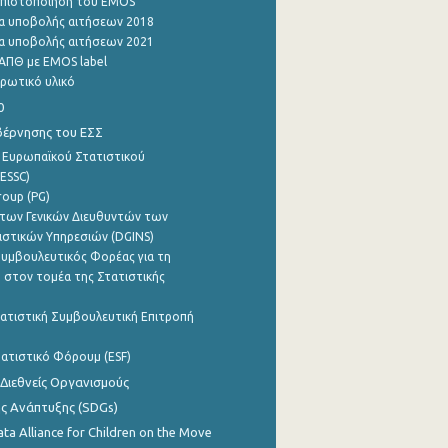
η πιστοποίηση του EMOS
α υποβολής αιτήσεων 2018
α υποβολής αιτήσεων 2021
ΑΠΘ με EMOS label
ρωτικό υλικό
0
βέρνησης του ΕΣΣ
 Ευρωπαϊκού Στατιστικού
ESSC)
roup (PG)
των Γενικών Διευθυντών των
ιστικών Υπηρεσιών (DGINS)
υμβουλευτικός Φορέας για τη
 στον τομέα της Στατιστικής
ατιστική Συμβουλευτική Επιτροπή
ατιστικό Φόρουμ (ESF)
 Διεθνείς Οργανισμούς
ης Ανάπτυξης (SDGs)
ata Alliance for Children on the Move