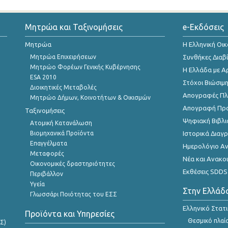
Μητρώα και Ταξινομήσεις
e-Εκδόσεις
Μητρώα
Η Ελληνική Οι
Μητρώα Επιχειρήσεων
Συνθήκες Διαβ
Μητρώο Φορέων Γενικής Κυβέρνησης
Η Ελλάδα με Α
ESA 2010
Στόχοι Βιώσιμ
Διοικητικές Μεταβολές
Απογραφές Πλη
Μητρώο Δήμων, Κοινοτήτων & Οικισμών
Απογραφή Πρ
Ταξινομήσεις
Ψηφιακή Βιβλι
Ατομική Κατανάλωση
Βιομηχανικά Προϊόντα
Ιστορικά Δια
Επαγγέλματα
Ημερολόγιο Α
Μεταφορές
Νέα και Ανακο
Οικονομικές δραστηριότητες
Εκθέσεις SDDS
Περιβάλλον
Υγεία
Στην Ελλάδ
Γλωσσάρι Ποιότητας του ΕΣΣ
Ελληνικό Στατ
Προϊόντα και Υπηρεσίες
Θεσμικό πλαί
Σ)