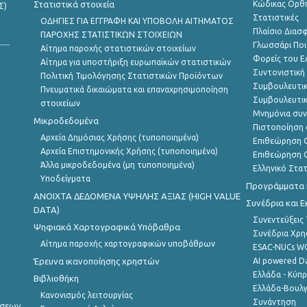
Στατιστικά στοιχεία
Κώδικας Ορθή
Σ)
Στατιστικές
ΟΔΗΓΙΕΣ ΓΙΑ ΕΓΓΡΑΦΗ ΚΑΙ ΥΠΟΒΟΛΗ ΑΙΤΗΜΑΤΟΣ
Πλαίσιο Διασ
ΠΑΡΟΧΗΣ ΣΤΑΤΙΣΤΙΚΩΝ ΣΤΟΙΧΕΙΩΝ
Γλωσσάρι Ποι
Αίτημα παροχής στατιστικών στοιχείων
Φορείς του 
Αίτημα για υποστήριξη ευρωπαϊκών στατιστικών
Συντονιστική
Πολιτική Τιμολόγησης Στατιστικών Προϊόντων
Συμβουλευτικ
Πνευματικά δικαιώματα και επαναχρησιμοποίηση
Συμβουλευτικ
στοιχείων
Μνημόνια συν
Μικροδεδομένα
Πιστοποίηση 
Αρχεία Δημόσιας Χρήσης (τυποποιημένα)
Επιθεώρηση Ο
Αρχεία Επιστημονικής Χρήσης (τυποποιημένα)
Επιθεώρηση Ο
Άλλα μικροδεδομένα (μη τυποποιημένα)
Ελληνικό Στα
Υποδείγματα
Προγράμματα κ
ANOIXTA ΔΕΔΟΜΕΝΑ ΥΨΗΛΗΣ ΑΞΙΑΣ (HIGH VALUE
Συνέδρια και 
DATA)
Συνεντεύξεις
Ψηφιακά Χαρτογραφικά Υπόβαθρα
Συνέδρια Χρ
Αίτημα παροχής χαρτογραφικών υποβάθρων
ESAC-NUCs 
Έρευνα ικανοποίησης χρηστών
AI powered Dat
Ελλάδα - Κύπ
Βιβλιοθήκη
Ελλάδα-Βουλγ
Κανονισμός λειτουργίας
Συνάντηση
ήσεων