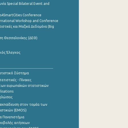
νία Special Bilateral Event and
cs4SmartCities Conference
ernational Workshop and Conference
ιστικές και Μαζικά Δεδομένα (Big
ση Θεσσαλονίκης (ΔΕΘ)
κός Έλεγχος
τιστικό Σύστημα
ατιστικές - Πίνακες
των ευρωπαΪκών στατιστικών
lisations
ηλώσεις
εκπαίδευση στον τομέα των
ιστικών (EMOS)
α Πανεπιστήμια
ποβολής αιτήσεων