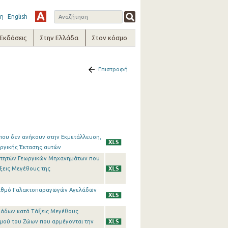
η
English
-Εκδόσεις
Στην Ελλάδα
Στον κόσμο
Επιστροφή
που δεν ανήκουν στην Εκμετάλλευση,
ωργικής Έκτασης αυτών
διοκτητών Γεωργικών Μηχανημάτων που
άξεις Μεγέθους της
Αριθμό Γαλακτοπαραγωγών Αγελάδων
λάδων κατά Τάξεις Μεγέθους
θμού του Ζώων που αρμέγονται την