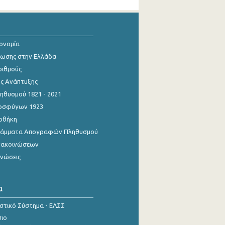
κονομία
ίωσης στην Ελλάδα
ριθμούς
ης Ανάπτυξης
θυσμού 1821 - 2021
οσφύγων 1923
οθήκη
γράμματα Απογραφών Πληθυσμού
νακοινώσεων
ινώσεις
α
ιστικό Σύστημα - ΕΛΣΣ
σιο