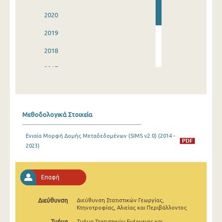
2020
2019
2018
2017
2016
2015
Μεθοδολογικά Στοιχεία
2014
Ενιαία Μορφή Δομής Μεταδεδομένων (SIMS v2.0) (2014 -
2023)
Επαφή
Διεύθυνση
Διεύθυνση Στατιστικών Γεωργίας,
Κτηνοτροφίας, Αλιείας και Περιβάλλοντος
Τμήμα
Τμήμα Στατιστικών Ενέργειας και