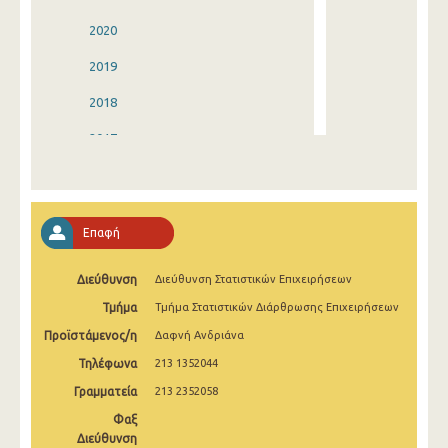
2020
2019
2018
2017
2016
2015
Επαφή
2014
Διεύθυνση
Διεύθυνση Στατιστικών Επιχειρήσεων
2013
Τμήμα
Τμήμα Στατιστικών Διάρθρωσης Επιχειρήσεων
2012
Προϊστάμενος/η
Δαφνή Ανδριάνα
2011
Τηλέφωνα
213 1352044
2010
Γραμματεία
213 2352058
Φαξ
2009
Διεύθυνση