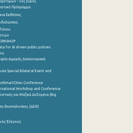
μοτίμων - 3ος γύρος
τιστικό Πρόγραμμα
αι Εκθέσεις
Εκδηλώσεις
 Τύπου
ηστών
WORKSHOP
a for AI driven public policies
ρος
αρία-Διμερής Διασυνοριακή
νία Special Bilateral Event and
cs4SmartCities Conference
ernational Workshop and Conference
ιστικές και Μαζικά Δεδομένα (Big
ση Θεσσαλονίκης (ΔΕΘ)
κός Έλεγχος