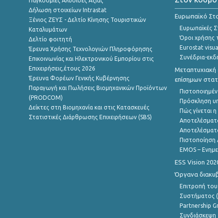
Παγκόσμιες Αλυσίδες Αξίας
Δήλωση στοιχείων Intrastat
Ευρωπαϊκό Στα
Ξένιος ΖΕΥΣ - Δελτίο Κίνησης Τουριστικών
Ευρωπαϊκές Στ
Καταλυμάτων
Όροι χρήσης 
Δελτίο φοιτητή
Eurostat visua
Έρευνα Χρήσης Τεχνολογιών Πληροφόρησης
Συνέδρια-εκδ
Επικοινωνίας και Ηλεκτρονικού Εμπορίου στις
Επιχειρήσεις,έτους 2026
Μεταπτυχιακή 
Έρευνα Φορέων Γενικής Κυβέρνησης
επίσημων στατ
Παραγωγή και Πωλήσεις Βιομηχανικών Προϊόντων
Πιστοποιημέν
(PRODCOM)
Πρόσκληση υ
Δείκτες στη Βιομηχανία και στις Κατασκευές
Πώς γίνεται 
Στατιστικές Διάρθρωσης Επιχειρήσεων (SBS)
Αποτελέσματ
Αποτελέσματ
Πιστοποίηση 
EMOS – Ενημε
ESS Vision 202
Όργανα διακυ
Επιτροπή του
Συστήματος (
Partnership G
Συνδιάσκεψη 