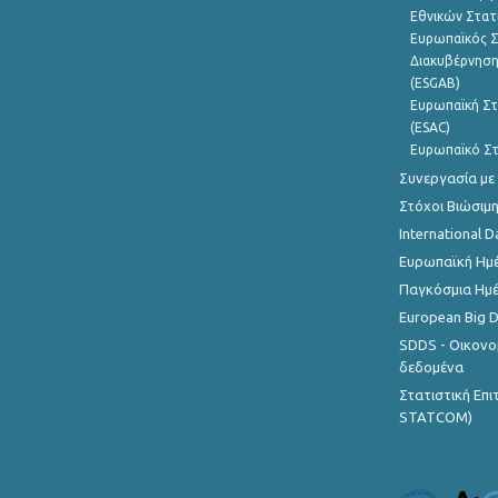
Εθνικών Στατ
Ευρωπαϊκός Σ
Διακυβέρνηση
(ESGAB)
Ευρωπαϊκή Στ
(ESAC)
Ευρωπαϊκό Στ
Συνεργασία με
Στόχοι Βιώσιμ
International D
Ευρωπαϊκή Ημέ
Παγκόσμια Ημέ
European Big 
SDDS - Οικονο
δεδομένα
Στατιστική Επ
STATCOM)