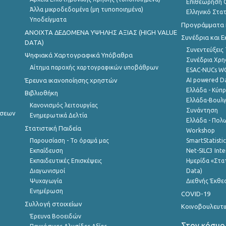
Επιθεώρηση Ο
Άλλα μικροδεδομένα (μη τυποποιημένα)
Ελληνικό Στα
Υποδείγματα
Προγράμματα κ
ANOIXTA ΔΕΔΟΜΕΝΑ ΥΨΗΛΗΣ ΑΞΙΑΣ (HIGH VALUE
Συνέδρια και 
DATA)
Συνεντεύξεις
Ψηφιακά Χαρτογραφικά Υπόβαθρα
Συνέδρια Χρ
Αίτημα παροχής χαρτογραφικών υποβάθρων
ESAC-NUCs 
Έρευνα ικανοποίησης χρηστών
AI powered Dat
Ελλάδα - Κύπ
Βιβλιοθήκη
Ελλάδα-Βουλγ
Κανονισμός λειτουργίας
Συνάντηση
ήσεων
Ενημερωτικά Δελτία
Ελλάδα - Πολω
Στατιστική Παιδεία
Workshop
Παρουσίαση - Το όραμά μας
SmartStatisti
Εκπαίδευση
Net-SILC3 Int
Εκπαιδευτικές Επισκέψεις
Ημερίδα «Στατ
Διαγωνισμοί
Data)
Ψυχαγωγία
Διεθνής Έκθε
Ενημέρωση
COVID-19
Συλλογή στοιχείων
Κοινοβουλευτι
Έρευνα Βοοειδών
Στον κόσμο