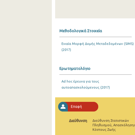
Μεθοδολογικά Στοιχεία
Ενιαία Μορφή Δομής Μεταδεδομένων (SIMS)
(2017)
Ερωτηματολόγιο
Ad hoc έρευνα για τους
αυτοαπασχολούμενους (2017)
Επαφή
Διεύθυνση
Διεύθυνση Στατιστικών
Πληθυσμού, Απασχόλησης
Κόστους Ζωής