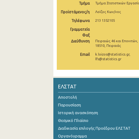
Τμήμα
Τμήμα Στατιστικών Εργασί
Προϊστάμενος/η
Λοϊζος Κων/νος
Τηλέφωνα
213 1352105
Γραμματεία
Φαξ
Διεύθυνση
Πειραιώς 46 και Επονιτών,
18510, Πειραιάς
Email
k.loizos@statistics.gr,
lfs@statistics.gr
ΕΛΣΤΑΤ
Αποστολή
Παρουσίαση
Ιστορική ανασκόπηση
Θεσμικό Πλαίσιο
Διαδικασία επιλογής Προέδρου ΕΛΣΤΑΤ
Οργανόγραμμα