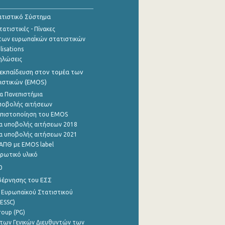
τιστικό Σύστημα
ατιστικές - Πίνακες
των ευρωπαΪκών στατιστικών
lisations
ηλώσεις
εκπαίδευση στον τομέα των
ιστικών (EMOS)
α Πανεπιστήμια
ποβολής αιτήσεων
η πιστοποίηση του EMOS
α υποβολής αιτήσεων 2018
α υποβολής αιτήσεων 2021
ΑΠΘ με EMOS label
ρωτικό υλικό
0
βέρνησης του ΕΣΣ
 Ευρωπαϊκού Στατιστικού
ESSC)
roup (PG)
των Γενικών Διευθυντών των