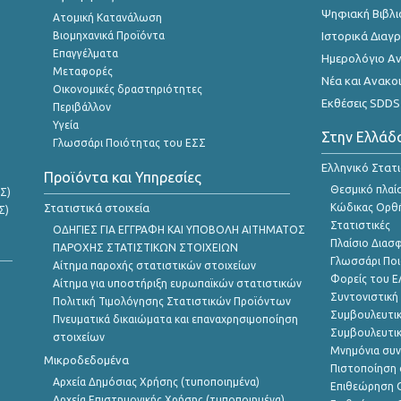
Ψηφιακή Βιβλι
Ατομική Κατανάλωση
Βιομηχανικά Προϊόντα
Ιστορικά Δια
Επαγγέλματα
Ημερολόγιο Α
Μεταφορές
Νέα και Ανακο
Οικονομικές δραστηριότητες
Εκθέσεις SDDS
Περιβάλλον
Υγεία
Στην Ελλάδ
Γλωσσάρι Ποιότητας του ΕΣΣ
Ελληνικό Στατ
Προϊόντα και Υπηρεσίες
Θεσμικό πλαί
Σ)
Στατιστικά στοιχεία
Κώδικας Ορθή
Σ)
Στατιστικές
ΟΔΗΓΙΕΣ ΓΙΑ ΕΓΓΡΑΦΗ ΚΑΙ ΥΠΟΒΟΛΗ ΑΙΤΗΜΑΤΟΣ
Πλαίσιο Διασ
ΠΑΡΟΧΗΣ ΣΤΑΤΙΣΤΙΚΩΝ ΣΤΟΙΧΕΙΩΝ
Γλωσσάρι Ποι
Αίτημα παροχής στατιστικών στοιχείων
Φορείς του 
Αίτημα για υποστήριξη ευρωπαϊκών στατιστικών
Συντονιστική
Πολιτική Τιμολόγησης Στατιστικών Προϊόντων
Συμβουλευτικ
Πνευματικά δικαιώματα και επαναχρησιμοποίηση
Συμβουλευτικ
στοιχείων
Μνημόνια συν
Μικροδεδομένα
Πιστοποίηση 
Αρχεία Δημόσιας Χρήσης (τυποποιημένα)
Επιθεώρηση Ο
Αρχεία Επιστημονικής Χρήσης (τυποποιημένα)