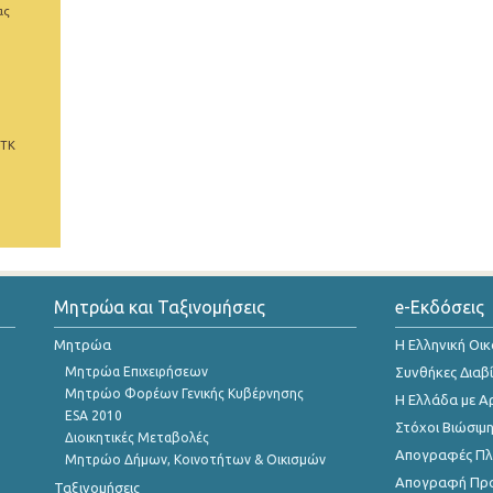
ας
 ΤΚ
Μητρώα και Ταξινομήσεις
e-Εκδόσεις
Μητρώα
Η Ελληνική Οι
Μητρώα Επιχειρήσεων
Συνθήκες Διαβ
Μητρώο Φορέων Γενικής Κυβέρνησης
Η Ελλάδα με Α
ESA 2010
Στόχοι Βιώσιμ
Διοικητικές Μεταβολές
Απογραφές Πλη
Μητρώο Δήμων, Κοινοτήτων & Οικισμών
Απογραφή Πρ
Ταξινομήσεις