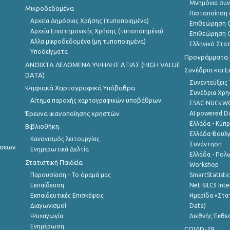
Μνημόνια συν
Μικροδεδομένα
Πιστοποίηση 
Αρχεία Δημόσιας Χρήσης (τυποποιημένα)
Επιθεώρηση Ο
Αρχεία Επιστημονικής Χρήσης (τυποποιημένα)
Επιθεώρηση Ο
Άλλα μικροδεδομένα (μη τυποποιημένα)
Ελληνικό Στα
Υποδείγματα
Προγράμματα κ
ANOIXTA ΔΕΔΟΜΕΝΑ ΥΨΗΛΗΣ ΑΞΙΑΣ (HIGH VALUE
Συνέδρια και 
DATA)
Συνεντεύξεις
Ψηφιακά Χαρτογραφικά Υπόβαθρα
Συνέδρια Χρ
Αίτημα παροχής χαρτογραφικών υποβάθρων
ESAC-NUCs 
Έρευνα ικανοποίησης χρηστών
AI powered Dat
Ελλάδα - Κύπ
Βιβλιοθήκη
Ελλάδα-Βουλγ
Κανονισμός λειτουργίας
Συνάντηση
ήσεων
Ενημερωτικά Δελτία
Ελλάδα - Πολω
Στατιστική Παιδεία
Workshop
Παρουσίαση - Το όραμά μας
SmartStatisti
Εκπαίδευση
Net-SILC3 Int
Εκπαιδευτικές Επισκέψεις
Ημερίδα «Στατ
Διαγωνισμοί
Data)
Ψυχαγωγία
Διεθνής Έκθε
Ενημέρωση
COVID-19