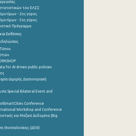
εργασίας
στατιστικών του ΕΛΣΣ
μοτίμων - 2ος γύρος
μοτίμων - 3ος γύρος
τιστικό Πρόγραμμα
αι Εκθέσεις
Εκδηλώσεις
 Τύπου
ηστών
WORKSHOP
a for AI driven public policies
ρος
αρία-Διμερής Διασυνοριακή
νία Special Bilateral Event and
cs4SmartCities Conference
ernational Workshop and Conference
ιστικές και Μαζικά Δεδομένα (Big
ση Θεσσαλονίκης (ΔΕΘ)