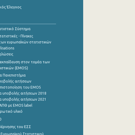
κός Έλεγχος
τιστικό Σύστημα
ατιστικές - Πίνακες
των ευρωπαΪκών στατιστικών
lisations
ηλώσεις
εκπαίδευση στον τομέα των
ιστικών (EMOS)
α Πανεπιστήμια
ποβολής αιτήσεων
η πιστοποίηση του EMOS
α υποβολής αιτήσεων 2018
α υποβολής αιτήσεων 2021
ΑΠΘ με EMOS label
ρωτικό υλικό
0
βέρνησης του ΕΣΣ
 Ευρωπαϊκού Στατιστικού