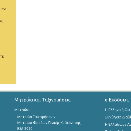
 και
ας
 ΤΚ
Μητρώα και Ταξινομήσεις
e-Εκδόσεις
Μητρώα
Η Ελληνική Οι
Μητρώα Επιχειρήσεων
Συνθήκες Διαβ
Μητρώο Φορέων Γενικής Κυβέρνησης
Η Ελλάδα με Α
ESA 2010