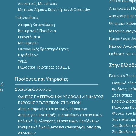
Στόχοι Βιώσιμ
Διοικητικές Μεταβολές
Απογραφές Πλη
Μητρώο Δήμων, Κοινοτήτων & Οικισμών
Απογραφή Πρ
Ταξινομήσεις
Ψηφιακή Βιβλι
Ατομική Κατανάλωση
Βιομηχανικά Προϊόντα
Ιστορικά Δια
Επαγγέλματα
Ημερολόγιο Α
Μεταφορές
Νέα και Ανακο
Οικονομικές δραστηριότητες
Εκθέσεις SDDS
Περιβάλλον
Υγεία
Στην Ελλάδ
Γλωσσάρι Ποιότητας του ΕΣΣ
Ελληνικό Στατ
Προϊόντα και Υπηρεσίες
Θεσμικό πλαί
Σ)
Στατιστικά στοιχεία
Κώδικας Ορθή
Σ)
Στατιστικές
ΟΔΗΓΙΕΣ ΓΙΑ ΕΓΓΡΑΦΗ ΚΑΙ ΥΠΟΒΟΛΗ ΑΙΤΗΜΑΤΟΣ
Πλαίσιο Διασ
ΠΑΡΟΧΗΣ ΣΤΑΤΙΣΤΙΚΩΝ ΣΤΟΙΧΕΙΩΝ
Γλωσσάρι Ποι
Αίτημα παροχής στατιστικών στοιχείων
Φορείς του 
Αίτημα για υποστήριξη ευρωπαϊκών στατιστικών
Συντονιστική
Πολιτική Τιμολόγησης Στατιστικών Προϊόντων
Συμβουλευτικ
Πνευματικά δικαιώματα και επαναχρησιμοποίηση
Συμβουλευτικ
στοιχείων