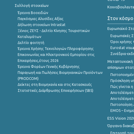
Συλλογή στοιχείων
Κοινοβουλευτι
Έρευνα Βοοειδών
Στον κόσμο
Παγκόσμιες Αλυσίδες Αξίας
Δήλωση στοιχείων Intrastat
Ευρωπαϊκό Στα
Ξένιος ΖΕΥΣ - Δελτίο Κίνησης Τουριστικών
Ευρωπαϊκές Στ
Καταλυμάτων
Όροι χρήσης 
Δελτίο φοιτητή
Eurostat visua
Έρευνα Χρήσης Τεχνολογιών Πληροφόρησης
Συνέδρια-εκδ
Επικοινωνίας και Ηλεκτρονικού Εμπορίου στις
Επιχειρήσεις,έτους 2026
Μεταπτυχιακή 
Έρευνα Φορέων Γενικής Κυβέρνησης
επίσημων στατ
Παραγωγή και Πωλήσεις Βιομηχανικών Προϊόντων
Πιστοποιημέν
(PRODCOM)
Πρόσκληση υ
Δείκτες στη Βιομηχανία και στις Κατασκευές
Πώς γίνεται 
Στατιστικές Διάρθρωσης Επιχειρήσεων (SBS)
Αποτελέσματ
Αποτελέσματ
Πιστοποίηση 
EMOS – Ενημε
ESS Vision 202
Όργανα διακυ
Επιτροπή του