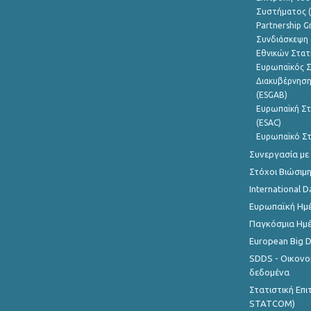
Συστήματος (
Partnership G
Συνδιάσκεψη 
Εθνικών Στατ
Ευρωπαϊκός Σ
Διακυβέρνηση
(ESGAB)
Ευρωπαϊκή Στ
(ESAC)
Ευρωπαϊκό Στ
Συνεργασία με
Στόχοι Βιώσιμ
International D
Ευρωπαϊκή Ημέ
Παγκόσμια Ημέ
European Big 
SDDS - Οικονο
δεδομένα
Στατιστική Επ
STATCOM)