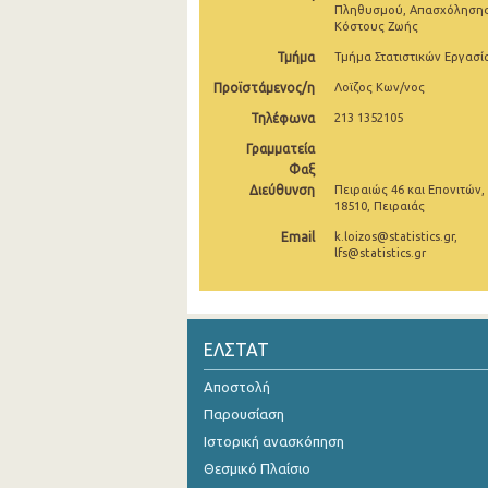
Πληθυσμού, Απασχόλησης
Κόστους Ζωής
Τμήμα
Τμήμα Στατιστικών Εργασί
Προϊστάμενος/η
Λοϊζος Κων/νος
Τηλέφωνα
213 1352105
Γραμματεία
Φαξ
Διεύθυνση
Πειραιώς 46 και Επονιτών,
18510, Πειραιάς
Email
k.loizos@statistics.gr,
lfs@statistics.gr
ΕΛΣΤΑΤ
Αποστολή
Παρουσίαση
Ιστορική ανασκόπηση
Θεσμικό Πλαίσιο