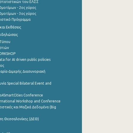
στατιστικών του ΕΛΣΣ
μοτίμων - 2ος γύρος
μοτίμων - 3ος γύρος
τιστικό Πρόγραμμα
αι Εκθέσεις
Εκδηλώσεις
 Τύπου
ηστών
WORKSHOP
a for AI driven public policies
ρος
αρία-Διμερής Διασυνοριακή
νία Special Bilateral Event and
cs4SmartCities Conference
ernational Workshop and Conference
ιστικές και Μαζικά Δεδομένα (Big
ση Θεσσαλονίκης (ΔΕΘ)