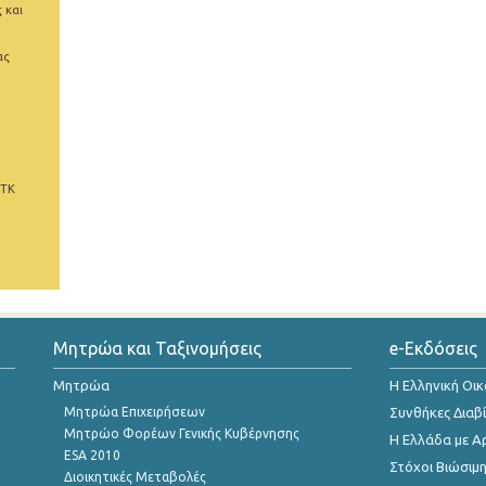
 και
ας
 ΤΚ
Μητρώα και Ταξινομήσεις
e-Εκδόσεις
Μητρώα
Η Ελληνική Οι
Μητρώα Επιχειρήσεων
Συνθήκες Διαβ
Μητρώο Φορέων Γενικής Κυβέρνησης
Η Ελλάδα με Α
ESA 2010
Στόχοι Βιώσιμ
Διοικητικές Μεταβολές