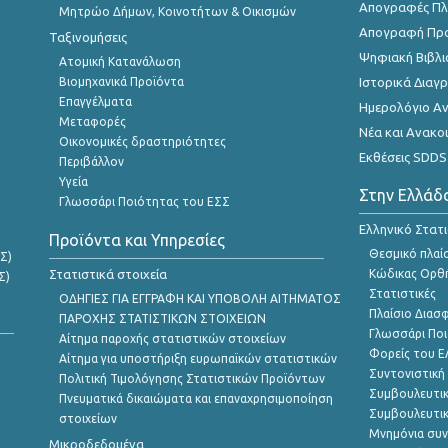
Απογραφές Πλη
Μητρώο Δήμων, Κοινοτήτων & Οικισμών
Απογραφή Πρ
Ταξινομήσεις
Ψηφιακή Βιβλι
Ατομική Κατανάλωση
Βιομηχανικά Προϊόντα
Ιστορικά Δια
Επαγγέλματα
Ημερολόγιο Α
Μεταφορές
Νέα και Ανακο
Οικονομικές δραστηριότητες
Εκθέσεις SDDS
Περιβάλλον
Υγεία
Στην Ελλάδ
Γλωσσάρι Ποιότητας του ΕΣΣ
Ελληνικό Στατ
Προϊόντα και Υπηρεσίες
Θεσμικό πλαί
Σ)
Στατιστικά στοιχεία
Κώδικας Ορθή
Σ)
Στατιστικές
ΟΔΗΓΙΕΣ ΓΙΑ ΕΓΓΡΑΦΗ ΚΑΙ ΥΠΟΒΟΛΗ ΑΙΤΗΜΑΤΟΣ
Πλαίσιο Διασ
ΠΑΡΟΧΗΣ ΣΤΑΤΙΣΤΙΚΩΝ ΣΤΟΙΧΕΙΩΝ
Γλωσσάρι Ποι
Αίτημα παροχής στατιστικών στοιχείων
Φορείς του 
Αίτημα για υποστήριξη ευρωπαϊκών στατιστικών
Συντονιστική
Πολιτική Τιμολόγησης Στατιστικών Προϊόντων
Συμβουλευτικ
Πνευματικά δικαιώματα και επαναχρησιμοποίηση
Συμβουλευτικ
στοιχείων
Μνημόνια συν
Μικροδεδομένα