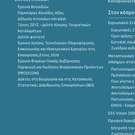
Κοινοβουλευτι
Έρευνα Βοοειδών
Στον κόσμο
Παγκόσμιες Αλυσίδες Αξίας
Δήλωση στοιχείων Intrastat
Ευρωπαϊκό Στα
Ξένιος ΖΕΥΣ - Δελτίο Κίνησης Τουριστικών
Ευρωπαϊκές Στ
Καταλυμάτων
Όροι χρήσης 
Δελτίο φοιτητή
Eurostat visua
Έρευνα Χρήσης Τεχνολογιών Πληροφόρησης
Συνέδρια-εκδ
Επικοινωνίας και Ηλεκτρονικού Εμπορίου στις
Επιχειρήσεις,έτους 2026
Μεταπτυχιακή 
Έρευνα Φορέων Γενικής Κυβέρνησης
επίσημων στατ
Παραγωγή και Πωλήσεις Βιομηχανικών Προϊόντων
Πιστοποιημέν
(PRODCOM)
Πρόσκληση υ
Δείκτες στη Βιομηχανία και στις Κατασκευές
Πώς γίνεται 
Στατιστικές Διάρθρωσης Επιχειρήσεων (SBS)
Αποτελέσματ
Αποτελέσματ
Πιστοποίηση 
EMOS – Ενημε
ESS Vision 202
Όργανα διακυ
Επιτροπή του
Συστήματος (