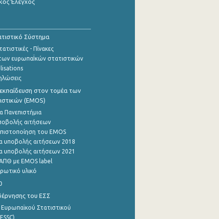
κός Έλεγχος
τιστικό Σύστημα
ατιστικές - Πίνακες
των ευρωπαΪκών στατιστικών
lisations
ηλώσεις
εκπαίδευση στον τομέα των
ιστικών (EMOS)
α Πανεπιστήμια
ποβολής αιτήσεων
η πιστοποίηση του EMOS
α υποβολής αιτήσεων 2018
α υποβολής αιτήσεων 2021
ΑΠΘ με EMOS label
ρωτικό υλικό
0
βέρνησης του ΕΣΣ
 Ευρωπαϊκού Στατιστικού
ESSC)