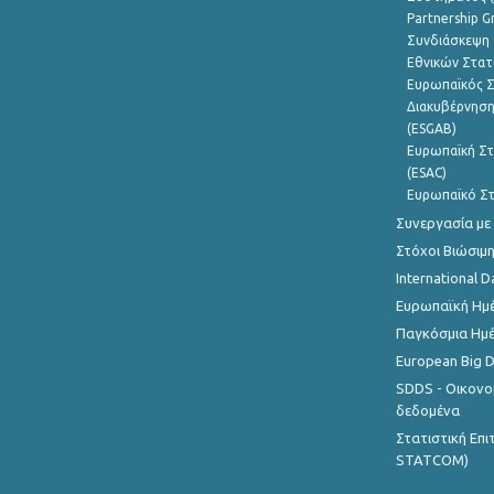
Partnership G
Συνδιάσκεψη 
Εθνικών Στατ
Ευρωπαϊκός Σ
Διακυβέρνηση
(ESGAB)
Ευρωπαϊκή Στ
(ESAC)
Ευρωπαϊκό Στ
Συνεργασία με
Στόχοι Βιώσιμ
International D
Ευρωπαϊκή Ημέ
Παγκόσμια Ημέ
European Big 
SDDS - Οικονο
δεδομένα
Στατιστική Επ
STATCOM)