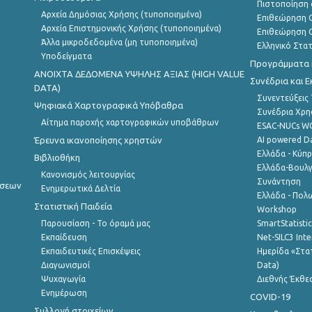
Πιστοποίηση 
Αρχεία Δημόσιας Χρήσης (τυποποιημένα)
Επιθεώρηση Ο
Αρχεία Επιστημονικής Χρήσης (τυποποιημένα)
Επιθεώρηση Ο
Άλλα μικροδεδομένα (μη τυποποιημένα)
Ελληνικό Στα
Υποδείγματα
Προγράμματα κ
ANOIXTA ΔΕΔΟΜΕΝΑ ΥΨΗΛΗΣ ΑΞΙΑΣ (HIGH VALUE
Συνέδρια και 
DATA)
Συνεντεύξεις
Ψηφιακά Χαρτογραφικά Υπόβαθρα
Συνέδρια Χρ
Αίτημα παροχής χαρτογραφικών υποβάθρων
ESAC-NUCs 
Έρευνα ικανοποίησης χρηστών
AI powered Dat
Ελλάδα - Κύπ
Βιβλιοθήκη
Ελλάδα-Βουλγ
Κανονισμός λειτουργίας
Συνάντηση
ήσεων
Ενημερωτικά Δελτία
Ελλάδα - Πολω
Στατιστική Παιδεία
Workshop
Παρουσίαση - Το όραμά μας
SmartStatisti
Εκπαίδευση
Net-SILC3 Int
Εκπαιδευτικές Επισκέψεις
Ημερίδα «Στατ
Διαγωνισμοί
Data)
Ψυχαγωγία
Διεθνής Έκθε
Ενημέρωση
COVID-19
Συλλογή στοιχείων