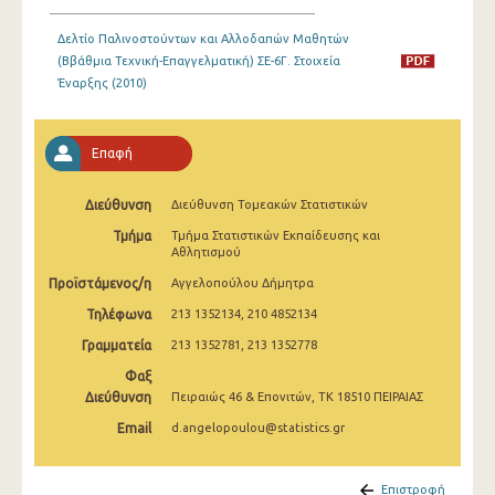
Δελτίο Παλινοστούντων και Αλλοδαπών Μαθητών
(Ββάθμια Τεχνική-Επαγγελματική) ΣΕ-6Γ. Στοιχεία
Έναρξης (2010)
Επαφή
Διεύθυνση
Διεύθυνση Τομεακών Στατιστικών
Τμήμα
Τμήμα Στατιστικών Εκπαίδευσης και
Αθλητισμού
Προϊστάμενος/η
Αγγελοπούλου Δήμητρα
Τηλέφωνα
213 1352134, 210 4852134
Γραμματεία
213 1352781, 213 1352778
Φαξ
Διεύθυνση
Πειραιώς 46 & Επονιτών, ΤΚ 18510 ΠΕΙΡΑΙΑΣ
Email
d.angelopoulou@statistics.gr
Επιστροφή