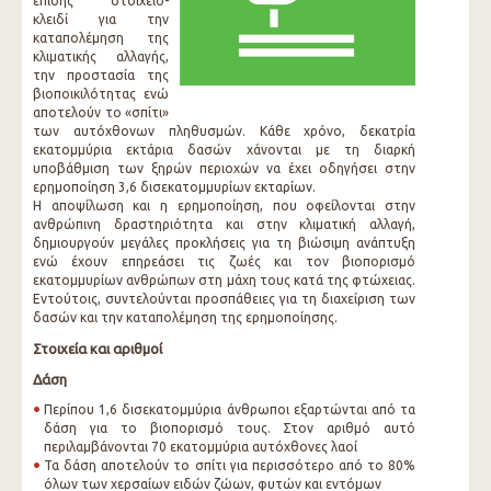
επίσης στοιχείο-
κλειδί για την
καταπολέμηση της
κλιματικής αλλαγής,
την προστασία της
βιοποικιλότητας ενώ
αποτελούν το «σπίτι»
των αυτόχθονων πληθυσμών. Κάθε χρόνο, δεκατρία
εκατομμύρια εκτάρια δασών χάνονται με τη διαρκή
υποβάθμιση των ξηρών περιοχών να έχει οδηγήσει στην
ερημοποίηση 3,6 δισεκατομμυρίων εκταρίων.
Η αποψίλωση και η ερημοποίηση, που οφείλονται στην
ανθρώπινη δραστηριότητα και στην κλιματική αλλαγή,
δημιουργούν μεγάλες προκλήσεις για τη βιώσιμη ανάπτυξη
ενώ έχουν επηρεάσει τις ζωές και τον βιοπορισμό
εκατομμυρίων ανθρώπων στη μάχη τους κατά της φτώχειας.
Εντούτοις, συντελούνται προσπάθειες για τη διαχείριση των
δασών και την καταπολέμηση της ερημοποίησης.
Στοιχεία και αριθμοί
Δάση
Περίπου 1,6 δισεκατομμύρια άνθρωποι εξαρτώνται από τα
δάση για το βιοπορισμό τους. Στον αριθμό αυτό
περιλαμβάνονται 70 εκατομμύρια αυτόχθονες λαοί
Τα δάση αποτελούν το σπίτι για περισσότερο από το 80%
όλων των χερσαίων ειδών ζώων, φυτών και εντόμων