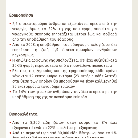
Ερημοποίηση
2,6 δισεκατομμύρια άνθρωποι εξαρτώνται άμεσα από την
γεωργία, όμως το 52% τη γης που χρησιμοποιείται για
γεωργικούς σκοπούς επηρεάζεται μέτρια έως και σοβαρά
από την υποβάθμιση του εδάφους
Από το 2008, η υποβάθμιση του εδάφους υπολογίζεται ότι
επηρέασε τη ζωή 1,5 δισεκατομμυρίων ανθρώπων
παγκοσμίως
Η απώλεια αρόσιμης γης υπολογίζεται ότι έχει αυξηθεί κατά
30-35 φορές περισσότερο από ότι συνέβαινε παλαιότερα
Εξαιτίας της ξηρασίας και της ερημοποίησης κάθε χρόνο
χάνονται 12 εκατομμύρια εκτάρια (23 εκτάρια κάθε λεπτό)
στη θέση των οποίων θα μπορούσαν να είχαν καλλιεργηθεί
20 εκατομμύρια τόνοι δημητριακών
Το 74% των φτωχών ανθρώπων συνδέεται άμεσα με την
υποβάθμιση της γης σε παγκόσμιο επίπεδο
Βιοποικιλότητα
Από τα 8,300 είδη ζώων στον κόσμο το 8% έχει
εξαφανιστεί ενώ το 22% απειλείται με εξαφάνιση
Από τα περισσότερα από 80,000 είδη δέντρων μόνο το 1%