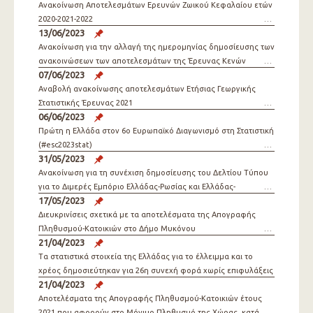
Ανακοίνωση Αποτελεσμάτων Ερευνών Ζωικού Κεφαλαίου ετών
2020-2021-2022
13/06/2023
Aνακοίνωση για την αλλαγή της ημερομηνίας δημοσίευσης των
ανακοινώσεων των αποτελεσμάτων της Έρευνας Κενών
07/06/2023
Θέσεων Εργασίας
Αναβολή ανακοίνωσης αποτελεσμάτων Ετήσιας Γεωργικής
Στατιστικής Έρευνας 2021
06/06/2023
Πρώτη η Ελλάδα στον 6ο Ευρωπαϊκό Διαγωνισμό στη Στατιστική
(#esc2023stat)
31/05/2023
Ανακοίνωση για τη συνέχιση δημοσίευσης του Δελτίου Τύπου
για το Διμερές Εμπόριο Ελλάδας-Ρωσίας και Ελλάδας-
17/05/2023
Ουκρανίας
Διευκρινίσεις σχετικά με τα αποτελέσματα της Απογραφής
Πληθυσμού-Κατοικιών στο Δήμο Μυκόνου
21/04/2023
Τα στατιστικά στοιχεία της Ελλάδας για το έλλειμμα και το
χρέος δημοσιεύτηκαν για 26η συνεχή φορά χωρίς επιφυλάξεις
21/04/2023
από την Eurostat
Αποτελέσματα της Απογραφής Πληθυσμού-Κατοικιών έτους
2021 που αφορούν στο Μόνιμο Πληθυσμό της Χώρας, κατά