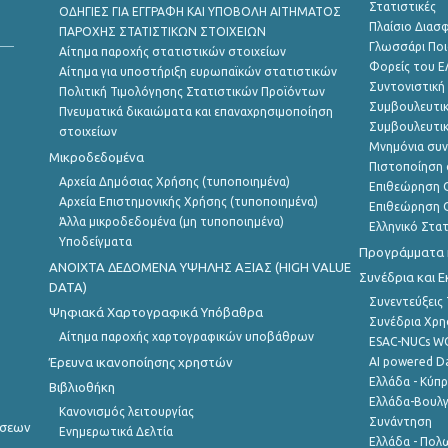
Στατιστικές
ΟΔΗΓΙΕΣ ΓΙΑ ΕΓΓΡΑΦΗ ΚΑΙ ΥΠΟΒΟΛΗ ΑΙΤΗΜΑΤΟΣ
Πλαίσιο Διασ
ΠΑΡΟΧΗΣ ΣΤΑΤΙΣΤΙΚΩΝ ΣΤΟΙΧΕΙΩΝ
Γλωσσάρι Ποι
Αίτημα παροχής στατιστικών στοιχείων
Φορείς του 
Αίτημα για υποστήριξη ευρωπαϊκών στατιστικών
Συντονιστική
Πολιτική Τιμολόγησης Στατιστικών Προϊόντων
Συμβουλευτικ
Πνευματικά δικαιώματα και επαναχρησιμοποίηση
Συμβουλευτικ
στοιχείων
Μνημόνια συν
Μικροδεδομένα
Πιστοποίηση 
Αρχεία Δημόσιας Χρήσης (τυποποιημένα)
Επιθεώρηση Ο
Αρχεία Επιστημονικής Χρήσης (τυποποιημένα)
Επιθεώρηση Ο
Άλλα μικροδεδομένα (μη τυποποιημένα)
Ελληνικό Στα
Υποδείγματα
Προγράμματα κ
ANOIXTA ΔΕΔΟΜΕΝΑ ΥΨΗΛΗΣ ΑΞΙΑΣ (HIGH VALUE
Συνέδρια και 
DATA)
Συνεντεύξεις
Ψηφιακά Χαρτογραφικά Υπόβαθρα
Συνέδρια Χρ
Αίτημα παροχής χαρτογραφικών υποβάθρων
ESAC-NUCs 
Έρευνα ικανοποίησης χρηστών
AI powered Dat
Ελλάδα - Κύπ
Βιβλιοθήκη
Ελλάδα-Βουλγ
Κανονισμός λειτουργίας
Συνάντηση
ήσεων
Ενημερωτικά Δελτία
Ελλάδα - Πολω