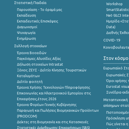
Στατιστική Παιδεία
Workshop
Παρουσίαση - Το όραμά μας
SmartStatisti
Εκπαίδευση
Net-SILC3 Int
Εκπαιδευτικές Επισκέψεις
Ημερίδα «Στατ
Διαγωνισμοί
Data)
Ψυχαγωγία
Διεθνής Έκθε
Ενημέρωση
COVID-19
Συλλογή στοιχείων
Κοινοβουλευτι
Έρευνα Βοοειδών
Στον κόσμο
Παγκόσμιες Αλυσίδες Αξίας
Δήλωση στοιχείων Intrastat
Ευρωπαϊκό Στα
Ξένιος ΖΕΥΣ - Δελτίο Κίνησης Τουριστικών
Ευρωπαϊκές Στ
Καταλυμάτων
Όροι χρήσης 
Δελτίο φοιτητή
Eurostat visua
Έρευνα Χρήσης Τεχνολογιών Πληροφόρησης
Συνέδρια-εκδ
Επικοινωνίας και Ηλεκτρονικού Εμπορίου στις
Επιχειρήσεις,έτους 2026
Μεταπτυχιακή 
Έρευνα Φορέων Γενικής Κυβέρνησης
επίσημων στατ
Παραγωγή και Πωλήσεις Βιομηχανικών Προϊόντων
Πιστοποιημέν
(PRODCOM)
Πρόσκληση υ
Δείκτες στη Βιομηχανία και στις Κατασκευές
Πώς γίνεται 
Στατιστικές Διάρθρωσης Επιχειρήσεων (SBS)