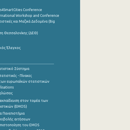
cs4SmartCities Conference
ernational Workshop and Conference
ιστικές και Μαζικά Δεδομένα (Big
ση Θεσσαλονίκης (ΔΕΘ)
κός Έλεγχος
τιστικό Σύστημα
ατιστικές - Πίνακες
των ευρωπαΪκών στατιστικών
lisations
ηλώσεις
εκπαίδευση στον τομέα των
ιστικών (EMOS)
α Πανεπιστήμια
ποβολής αιτήσεων
η πιστοποίηση του EMOS