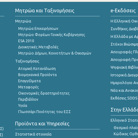
Μητρώα και Ταξινομήσεις
e-Εκδόσεις
Μητρώα
Η Ελληνική Οι
Μητρώα Επιχειρήσεων
Συνθήκες Διαβ
Μητρώο Φορέων Γενικής Κυβέρνησης
Η Ελλάδα με Α
ESA 2010
Στόχοι Βιώσιμ
Διοικητικές Μεταβολές
Απογραφές Πλη
Μητρώο Δήμων, Κοινοτήτων & Οικισμών
Απογραφή Πρ
Ταξινομήσεις
Ψηφιακή Βιβλι
Ατομική Κατανάλωση
Βιομηχανικά Προϊόντα
Ιστορικά Δια
Επαγγέλματα
Ημερολόγιο Α
Μεταφορές
Νέα και Ανακο
Οικονομικές δραστηριότητες
Εκθέσεις SDDS
Περιβάλλον
Υγεία
Στην Ελλάδ
Γλωσσάρι Ποιότητας του ΕΣΣ
Ελληνικό Στατ
Προϊόντα και Υπηρεσίες
Θεσμικό πλαί
Σ)
Στατιστικά στοιχεία
Κώδικας Ορθή
Σ)