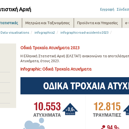
ατιστική Αρχή
Εγγραφή
Σύνδεσ
τατιστικές
Μητρώα και Ταξινομήσεις
Προϊόντα και Υπηρεσίες
e
/
/
/
Data visualisations
infographics2
infographic-road-accidents-2023
Οδικά Τροχαία Ατυχήματα 2023
Η Ελληνική Στατιστική Αρχή (ΕΛΣΤΑΤ) ανακοινώνει τα αποτελέσματ
Ατυχήματα, έτους 2023.
Infographic: Οδικά Τροχαία Ατυχήματα