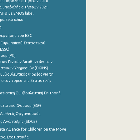
α υποβολής αιτήσεων 2018
α υποβολής αιτήσεων 2021
ΑΠΘ με EMOS label
ρωτικό υλικό
0
βέρνησης του ΕΣΣ
 Ευρωπαϊκού Στατιστικού
ESSC)
roup (PG)
των Γενικών Διευθυντών των
ιστικών Υπηρεσιών (DGINS)
υμβουλευτικός Φορέας για τη
 στον τομέα της Στατιστικής
ατιστική Συμβουλευτική Επιτροπή
ατιστικό Φόρουμ (ESF)
 Διεθνείς Οργανισμούς
ης Ανάπτυξης (SDGs)
ata Alliance for Children on the Move
ρα Στατιστικής