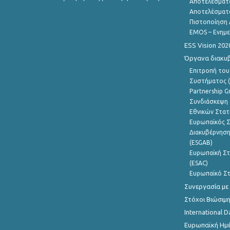
Αποτελέσματ
Αποτελέσματ
Πιστοποίηση 
EMOS – Ενημε
ESS Vision 202
Όργανα διακυ
Επιτροπή του
Συστήματος (
Partnership G
Συνδιάσκεψη 
Εθνικών Στατ
Ευρωπαϊκός Σ
Διακυβέρνηση
(ESGAB)
Ευρωπαϊκή Στ
(ESAC)
Ευρωπαϊκό Στ
Συνεργασία με
Στόχοι Βιώσιμ
International D
Ευρωπαϊκή Ημέ