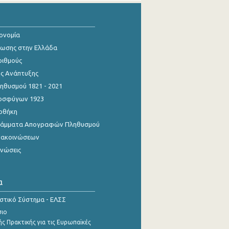
κονομία
ίωσης στην Ελλάδα
ριθμούς
ης Ανάπτυξης
θυσμού 1821 - 2021
οσφύγων 1923
οθήκη
γράμματα Απογραφών Πληθυσμού
νακοινώσεων
ινώσεις
α
ιστικό Σύστημα - ΕΛΣΣ
σιο
ς Πρακτικής για τις Ευρωπαϊκές