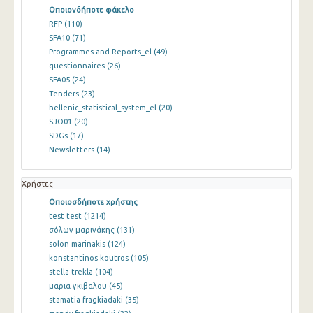
Οποιονδήποτε φάκελο
RFP
(110)
SFA10
(71)
Programmes and Reports_el
(49)
questionnaires
(26)
SFA05
(24)
Tenders
(23)
hellenic_statistical_system_el
(20)
SJO01
(20)
SDGs
(17)
Newsletters
(14)
Χρήστες
Οποιοσδήποτε χρήστης
test test
(1214)
σόλων μαρινάκης
(131)
solon marinakis
(124)
konstantinos koutros
(105)
stella trekla
(104)
μαρια γκιβαλου
(45)
stamatia fragkiadaki
(35)