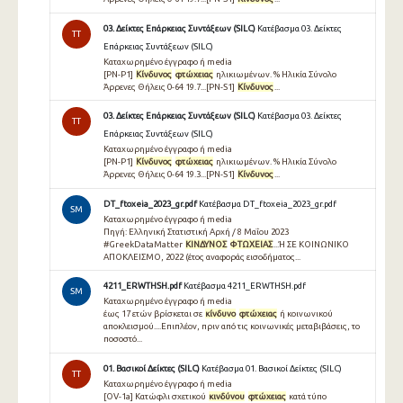
03. Δείκτες Επάρκειας Συντάξεων (SILC)
Κατέβασμα 03. Δείκτες
TT
Επάρκειας Συντάξεων (SILC)
Καταχωρημένο έγγραφο ή media
[PN-P1]
Κίνδυνος
φτώχειας
ηλικιωμένων. % Ηλικία Σύνολο
Άρρενες Θήλεις 0-64 19.7...[PN-S1]
Κίνδυνος
...
03. Δείκτες Επάρκειας Συντάξεων (SILC)
Κατέβασμα 03. Δείκτες
TT
Επάρκειας Συντάξεων (SILC)
Καταχωρημένο έγγραφο ή media
[PN-P1]
Κίνδυνος
φτώχειας
ηλικιωμένων. % Ηλικία Σύνολο
Άρρενες Θήλεις 0-64 19.3...[PN-S1]
Κίνδυνος
...
DT_ftoxeia_2023_gr.pdf
Κατέβασμα DT_ftoxeia_2023_gr.pdf
SM
Καταχωρημένο έγγραφο ή media
Πηγή: Ελληνική Στατιστική Αρχή / 8 Μαΐου 2023
#GreekDataMatter
ΚΙΝΔΥΝΟΣ
ΦΤΩΧΕΙΑΣ
...Ή ΣΕ ΚΟΙΝΩΝΙΚΟ
ΑΠΟΚΛΕΙΣΜΟ, 2022 (έτος αναφοράς εισοδήματος...
4211_ERWTHSH.pdf
Κατέβασμα 4211_ERWTHSH.pdf
SM
Καταχωρημένο έγγραφο ή media
έως 17 ετών βρίσκεται σε
κίνδυνο
φτώχειας
ή κοινωνικού
αποκλεισμού....Επιπλέον, πριν από τις κοινωνικές μεταβιβάσεις, το
ποσοστό...
01. Βασικοί Δείκτες (SILC)
Κατέβασμα 01. Βασικοί Δείκτες (SILC)
TT
Καταχωρημένο έγγραφο ή media
[OV-1a] Κατώφλι σχετικού
κινδύνου
φτώχειας
κατά τύπο