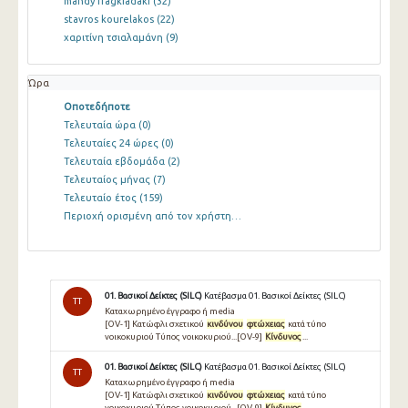
mandy fragkiadaki
(32)
stavros kourelakos
(22)
χαριτίνη τσιαλαμάνη
(9)
Ώρα
Οποτεδήποτε
Τελευταία ώρα
(0)
Τελευταίες 24 ώρες
(0)
Τελευταία εβδομάδα
(2)
Τελευταίος μήνας
(7)
Τελευταίο έτος
(159)
Περιοχή ορισμένη από τον χρήστη…
01. Βασικοί Δείκτες (SILC)
Κατέβασμα 01. Βασικοί Δείκτες (SILC)
TT
Καταχωρημένο έγγραφο ή media
[OV-1] Κατώφλι σχετικού
κινδύνου
φτώχειας
κατά τύπο
νοικοκυριού Τύπος νοικοκυριού...[OV-9]
Κίνδυνος
...
01. Βασικοί Δείκτες (SILC)
Κατέβασμα 01. Βασικοί Δείκτες (SILC)
TT
Καταχωρημένο έγγραφο ή media
[OV-1] Κατώφλι σχετικού
κινδύνου
φτώχειας
κατά τύπο
νοικοκυριού Τύπος νοικοκυριού...[OV-9]
Κίνδυνος
...