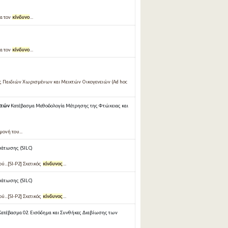
ια τον
κίνδυνο
...
ια τον
κίνδυνο
...
ωσης Παιδιών Χωρισμένων και Μεικτών Οικογενειών (Ad hoc
κτών
Κατέβασμα Μεθοδολογία Μέτρησης της Φτώχειας και
μονή του...
μάτωσης (SILC)
...[SI-P2] Σχετικός
κίνδυνος
...
μάτωσης (SILC)
...[SI-P2] Σχετικός
κίνδυνος
...
Κατέβασμα 02. Εισόδημα και Συνθήκες Διαβίωσης των