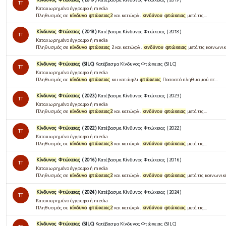
TT
Καταχωρημένο έγγραφο ή media
Πληθυσμός σε
κίνδυνο
φτώχειας2
και κατώφλι
κινδύνου
φτώχειας
μετά τις...
Κίνδυνος
Φτώχειας
( 2018 )
Κατέβασμα Κίνδυνος Φτώχειας ( 2018 )
TT
Καταχωρημένο έγγραφο ή media
Πληθυσμός σε
κίνδυνο
φτώχειας
2 και κατώφλι
κινδύνου
φτώχειας
μετά τις κοινωνικέ
Κίνδυνος
Φτώχειας
(SILC)
Κατέβασμα Κίνδυνος Φτώχειας (SILC)
TT
Καταχωρημένο έγγραφο ή media
Πληθυσμός σε
κίνδυνο
φτώχειας
και κατώφλι
φτώχειας
Ποσοστό πληθυσμού σε...
Κίνδυνος
Φτώχειας
( 2023 )
Κατέβασμα Κίνδυνος Φτώχειας ( 2023 )
TT
Καταχωρημένο έγγραφο ή media
Πληθυσμός σε
κίνδυνο
φτώχειας2
και κατώφλι
κινδύνου
φτώχειας
μετά τις...
Κίνδυνος
Φτώχειας
( 2022 )
Κατέβασμα Κίνδυνος Φτώχειας ( 2022 )
TT
Καταχωρημένο έγγραφο ή media
Πληθυσμός σε
κίνδυνο
φτώχειας3
και κατώφλι
κινδύνου
φτώχειας
μετά τις...
Κίνδυνος
Φτώχειας
( 2016 )
Κατέβασμα Κίνδυνος Φτώχειας ( 2016 )
TT
Καταχωρημένο έγγραφο ή media
Πληθυσµός σε
κίνδυνο
φτώχειας2
και κατώφλι
κινδύνου
φτώχειας
µετά τις κοινωνικές.
Κίνδυνος
Φτώχειας
( 2024 )
Κατέβασμα Κίνδυνος Φτώχειας ( 2024 )
TT
Καταχωρημένο έγγραφο ή media
Πληθυσμός σε
κίνδυνο
φτώχειας2
και κατώφλι
κινδύνου
φτώχειας
μετά τις...
Κίνδυνος
Φτώχειας
(SILC)
Κατέβασμα Κίνδυνος Φτώχειας (SILC)