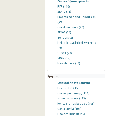
Οποιονδήποτε φάκελο
RFP
(110)
SFA10
(71)
Programmes and Reports_el
(49)
questionnaires
(26)
SFA05
(24)
Tenders
(23)
hellenic_statistical_system_el
(20)
SJO01
(20)
SDGs
(17)
Newsletters
(14)
Χρήστες
Οποιοσδήποτε χρήστης
test test
(1215)
σόλων μαρινάκης
(131)
solon marinakis
(123)
konstantinos koutros
(105)
stella trekla
(104)
μαρια γκιβαλου
(46)