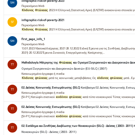
infographic-risk-of-poverty-2023
SM
Περιεχόμενο Web
Κίνδυνος
Φτώχειας
2023 Η Ελληνική Στατιστική Αρχή (ΕΛΣΤΑΤ) ανακοινώνει στοιχεία γ
infographic-risk-of-poverty-2021
SF
Περιεχόμενο Web
Κίνδυνος
Φτώχειας
2021 Η Ελληνική Στατιστική Αρχή (ΕΛΣΤΑΤ) ανακοινώνει στοιχεία γ
first_page_info_1
SM
Περιεχόμενο Web
13.01.2023 Υδατοκαλλιέργειες 2021 28.12.2022 Ειδική Έρευνα για τις Συνθήκες Διαβί
2021) 20.12.2022 Έρευνα Συνεχούς Επαγγελματικής Κατάρτισης...
Μεθοδολογία Μέτρησης της
Φτώχειας
και Ορισμοί Συγχρονικών και Διαχρονικών Δει
TT
Ορισμοί Συγχρονικών και Διαχρονικών Δεικτών (EU-SILC) ( 2007 )
Καταχωρημένο έγγραφο ή media
Κίνδυνος
φτώχειας
μετά τις κοινωνικές μεταβιβάσεις Ως
κίνδυνος
φτώχειας
μετά...Εμ
02. Δείκτες Κοινωνικής Ενσωμάτωσης (SILC)
Κατέβασμα 02. Δείκτες Κοινωνικής Ενσω
TT
Καταχωρημένο έγγραφο ή media
[SI-P1 ] Κατώφλι σχετικού
κινδύνου
φτώχειας
κατά τύπο νοικοκυριού Τύπος νοικοκυριού
02. Δείκτες Κοινωνικής Ενσωμάτωσης (SILC)
Κατέβασμα 02. Δείκτες Κοινωνικής Ενσω
TT
Καταχωρημένο έγγραφο ή media
[SI-P1 ] Κατώφλι σχετικού
κινδύνου
φτώχειας
κατά τύπο νοικοκυριού Τύπος νοικοκυριού
02. Εισόδημα και Συνθήκες Διαβίωσης των Νοικοκυριών (SILC) - Δείκτες ( 2003 - 2011 )
TT
Νοικοκυριών (SILC) - Δείκτες ( 2003 - 2011 )