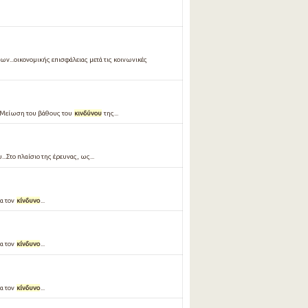
ν...οικονοµικής επισφάλειας µετά τις κοινωνικές
...Μείωση του βάθους του
κινδύνου
της...
...Στο πλαίσιο της έρευνας, ως...
ια τον
κίνδυνο
...
ια τον
κίνδυνο
...
ια τον
κίνδυνο
...