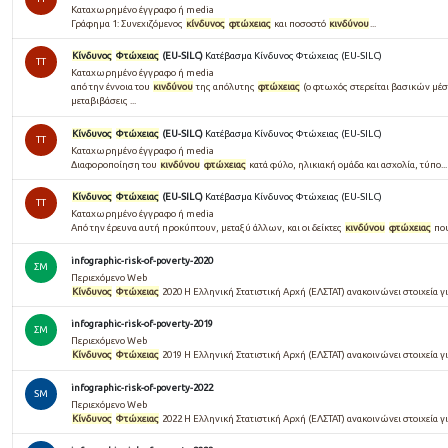
Καταχωρημένο έγγραφο ή media
Γράφηµα 1: Συνεχιζόµενος
κίνδυνος
φτώχειας
και ποσοστό
κινδύνου
...
Κίνδυνος
Φτώχειας
(EU-SILC)
Κατέβασμα Κίνδυνος Φτώχειας (EU-SILC)
TT
Καταχωρημένο έγγραφο ή media
από την έννοια του
κινδύνου
της απόλυτης
φτώχειας
(ο φτωχός στερείται βασικών µέσω
µεταβιβάσεις ...
Κίνδυνος
Φτώχειας
(EU-SILC)
Κατέβασμα Κίνδυνος Φτώχειας (EU-SILC)
TT
Καταχωρημένο έγγραφο ή media
Διαφοροποίηση του
κινδύνου
φτώχειας
κατά φύλο, ηλικιακή ομάδα και ασχολία, τύπο
Κίνδυνος
Φτώχειας
(EU-SILC)
Κατέβασμα Κίνδυνος Φτώχειας (EU-SILC)
TT
Καταχωρημένο έγγραφο ή media
Από την έρευνα αυτή προκύπτουν, μεταξύ άλλων, και οι δείκτες
κινδύνου
φτώχειας
που
infographic-risk-of-poverty-2020
ΣΜ
Περιεχόμενο Web
Κίνδυνος
Φτώχειας
2020 Η Ελληνική Στατιστική Αρχή (ΕΛΣΤΑΤ) ανακοινώνει στοιχεία γ
infographic-risk-of-poverty-2019
ΣΜ
Περιεχόμενο Web
Κίνδυνος
Φτώχειας
2019 Η Ελληνική Στατιστική Αρχή (ΕΛΣΤΑΤ) ανακοινώνει στοιχεία γ
infographic-risk-of-poverty-2022
SM
Περιεχόμενο Web
Κίνδυνος
Φτώχειας
2022 Η Ελληνική Στατιστική Αρχή (ΕΛΣΤΑΤ) ανακοινώνει στοιχεία γ