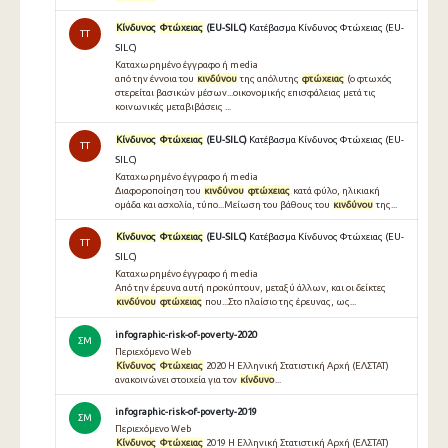
Κίνδυνος
Φτώχειας
(EU-SILC)
Κατέβασμα Κίνδυνος Φτώχειας (EU-
TT
SILC)
Καταχωρημένο έγγραφο ή media
από την έννοια του
κινδύνου
της απόλυτης
φτώχειας
(ο φτωχός
στερείται βασικών µέσων...οικονοµικής επισφάλειας µετά τις
κοινωνικές µεταβιβάσεις ...
Κίνδυνος
Φτώχειας
(EU-SILC)
Κατέβασμα Κίνδυνος Φτώχειας (EU-
TT
SILC)
Καταχωρημένο έγγραφο ή media
Διαφοροποίηση του
κινδύνου
φτώχειας
κατά φύλο, ηλικιακή
ομάδα και ασχολία, τύπο...Μείωση του βάθους του
κινδύνου
της...
Κίνδυνος
Φτώχειας
(EU-SILC)
Κατέβασμα Κίνδυνος Φτώχειας (EU-
TT
SILC)
Καταχωρημένο έγγραφο ή media
Από την έρευνα αυτή προκύπτουν, μεταξύ άλλων, και οι δείκτες
κινδύνου
φτώχειας
που...Στο πλαίσιο της έρευνας, ως...
infographic-risk-of-poverty-2020
ΣΜ
Περιεχόμενο Web
Κίνδυνος
Φτώχειας
2020 Η Ελληνική Στατιστική Αρχή (ΕΛΣΤΑΤ)
ανακοινώνει στοιχεία για τον
κίνδυνο
...
infographic-risk-of-poverty-2019
ΣΜ
Περιεχόμενο Web
Κίνδυνος
Φτώχειας
2019 Η Ελληνική Στατιστική Αρχή (ΕΛΣΤΑΤ)