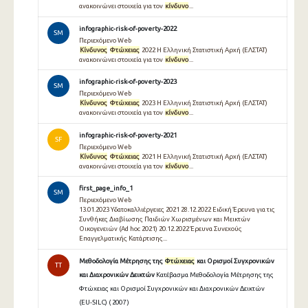
ανακοινώνει στοιχεία για τον
κίνδυνο
...
infographic-risk-of-poverty-2022
SM
Περιεχόμενο Web
Κίνδυνος
Φτώχειας
2022 Η Ελληνική Στατιστική Αρχή (ΕΛΣΤΑΤ)
ανακοινώνει στοιχεία για τον
κίνδυνο
...
infographic-risk-of-poverty-2023
SM
Περιεχόμενο Web
Κίνδυνος
Φτώχειας
2023 Η Ελληνική Στατιστική Αρχή (ΕΛΣΤΑΤ)
ανακοινώνει στοιχεία για τον
κίνδυνο
...
infographic-risk-of-poverty-2021
SF
Περιεχόμενο Web
Κίνδυνος
Φτώχειας
2021 Η Ελληνική Στατιστική Αρχή (ΕΛΣΤΑΤ)
ανακοινώνει στοιχεία για τον
κίνδυνο
...
first_page_info_1
SM
Περιεχόμενο Web
13.01.2023 Υδατοκαλλιέργειες 2021 28.12.2022 Ειδική Έρευνα για τις
Συνθήκες Διαβίωσης Παιδιών Χωρισμένων και Μεικτών
Οικογενειών (Ad hoc 2021) 20.12.2022 Έρευνα Συνεχούς
Επαγγελματικής Κατάρτισης...
Μεθοδολογία Μέτρησης της
Φτώχειας
και Ορισμοί Συγχρονικών
TT
και Διαχρονικών Δεικτών
Κατέβασμα Μεθοδολογία Μέτρησης της
Φτώχειας και Ορισμοί Συγχρονικών και Διαχρονικών Δεικτών
(EU-SILC) ( 2007 )