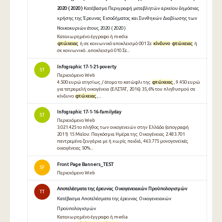
2020 ( 2020 )
Κατέβασμα Περιγραφή μεταβλητών αρχείου δημόσιας
χρήσης της Έρευνας Εισοδήματος και Συνθηκών Διαβίωσης των
Νοικοκυριών έτους 2020 ( 2020 )
Καταχωρημένο έγγραφο ή media
φτώχειας
ή σε κοινωνικό αποκλεισμό 001 Σε
κίνδυνο
φτώχειας
ή
σε κοινωνικό...αποκλεισμό 010 Σε...
Infographic 17-1-21-poverty
ST
Περιεχόμενο Web
4.500 ευρώ ετησίως / άτομο το κατώφλι της
φτώχειας
, 9.450 ευρώ
για τετραμελή οικογένεια (ΕΛΣΤΑΤ, 2016) 35,6% του πληθυσμού σε
κίνδυνο
φτώχειας
,...
Infographic 17-1-16-familyday
ST
Περιεχόμενο Web
3.021.425 το πλήθος των οικογενειών στην Ελλάδα (απογραφή
2011) 15 Μαΐου: Παγκόσμια Ημέρα της Οικογένειας 2.483.701
παντρεμένα ζευγάρια με ή χωρίς παιδιά, 463.775 μονογονεϊκές
οικογένειες 50%...
Front Page Banners_TEST
SF
Περιεχόμενο Web
Αποτελέσματα της έρευνας Οικογενειακών Προϋπολογισμών
TT
Κατέβασμα Αποτελέσματα της έρευνας Οικογενειακών
Προϋπολογισμών
Καταχωρημένο έγγραφο ή media