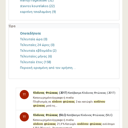
mandy fragkiadaki
(32)
stavros kourelakos
(22)
χαριτίνη τσιαλαμάνη
(9)
Ώρα
Οποτεδήποτε
Τελευταία ώρα
(0)
Τελευταίες 24 ώρες
(0)
Τελευταία εβδομάδα
(2)
Τελευταίος μήνας
(6)
Τελευταίο έτος
(158)
Περιοχή ορισμένη από τον χρήστη…
Κίνδυνος
Φτώχειας
( 2017 )
Κατέβασμα Κίνδυνος Φτώχειας ( 2017 )
TT
Καταχωρημένο έγγραφο ή media
Πληθυσμός σε
κίνδυνο
φτώχειας
2 και κατώφλι
κινδύνου
φτώχειας
μετά τις...
Κίνδυνος
Φτώχειας
(SILC)
Κατέβασμα Κίνδυνος Φτώχειας (SILC)
TT
Καταχωρημένο έγγραφο ή media
κίνδυνο
φτώχειας
21,4 % Κατώφλι
κινδύνου
φτώχειας
ανά άτομο
6.591,00 ευρώ...Χαρακτηριστικά...