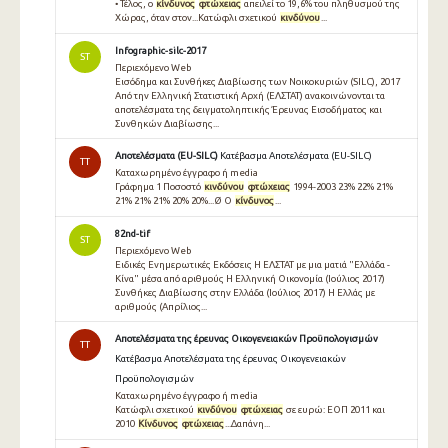
• Τέλος, ο
κίνδυνος
φτώχειας
απειλεί το 19,6% του πληθυσµού της
Χώρας, όταν στον...Κατώφλι σχετικού
κινδύνου
...
Infographic-silc-2017
ST
Περιεχόμενο Web
Εισόδημα και Συνθήκες Διαβίωσης των Νοικοκυριών (SILC), 2017
Από την Ελληνική Στατιστική Αρχή (ΕΛΣΤΑΤ) ανακοινώνονται τα
αποτελέσματα της δειγματοληπτικής Έρευνας Εισοδήματος και
Συνθηκών Διαβίωσης...
Αποτελέσματα (EU-SILC)
Κατέβασμα Αποτελέσματα (EU-SILC)
TT
Καταχωρημένο έγγραφο ή media
Γράφημα 1 Ποσοστό
κινδύνου
φτώχειας
1994-2003 23% 22% 21%
21% 21% 21% 20% 20%...Ø Ο
κίνδυνος
...
82nd-tif
ST
Περιεχόμενο Web
Ειδικές Ενημερωτικές Εκδόσεις Η ΕΛΣΤΑΤ με μια ματιά "Ελλάδα -
Κίνα" μέσα από αριθμούς Η Ελληνική Οικονομία (Ιούλιος 2017)
Συνθήκες Διαβίωσης στην Ελλάδα (Ιούλιος 2017) Η Ελλάς με
αριθμούς (Απρίλιος...
Αποτελέσματα της έρευνας Οικογενειακών Προϋπολογισμών
TT
Κατέβασμα Αποτελέσματα της έρευνας Οικογενειακών
Προϋπολογισμών
Καταχωρημένο έγγραφο ή media
Κατώφλι σχετικού
κινδύνου
φτώχειας
σε ευρώ: ΕΟΠ 2011 και
2010
Κίνδυνος
φτώχειας
...∆απάνη...