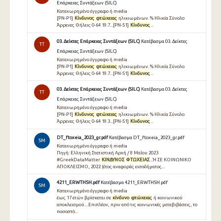
Επάρκειας Συντάξεων (SILC)
Καταχωρημένο έγγραφο ή media
[PN-P1]
Κίνδυνος
φτώχειας
ηλικιωμένων. % Ηλικία Σύνολο
Άρρενες Θήλεις 0-64 19.7...[PN-S1]
Κίνδυνος
...
03. Δείκτες Επάρκειας Συντάξεων (SILC)
Κατέβασμα 03. Δείκτες
TT
Επάρκειας Συντάξεων (SILC)
Καταχωρημένο έγγραφο ή media
[PN-P1]
Κίνδυνος
φτώχειας
ηλικιωμένων. % Ηλικία Σύνολο
Άρρενες Θήλεις 0-64 19.7...[PN-S1]
Κίνδυνος
...
03. Δείκτες Επάρκειας Συντάξεων (SILC)
Κατέβασμα 03. Δείκτες
TT
Επάρκειας Συντάξεων (SILC)
Καταχωρημένο έγγραφο ή media
[PN-P1]
Κίνδυνος
φτώχειας
ηλικιωμένων. % Ηλικία Σύνολο
Άρρενες Θήλεις 0-64 19.3...[PN-S1]
Κίνδυνος
...
DT_ftoxeia_2023_gr.pdf
Κατέβασμα DT_ftoxeia_2023_gr.pdf
SM
Καταχωρημένο έγγραφο ή media
Πηγή: Ελληνική Στατιστική Αρχή / 8 Μαΐου 2023
#GreekDataMatter
ΚΙΝΔΥΝΟΣ
ΦΤΩΧΕΙΑΣ
...Ή ΣΕ ΚΟΙΝΩΝΙΚΟ
ΑΠΟΚΛΕΙΣΜΟ, 2022 (έτος αναφοράς εισοδήματος...
4211_ERWTHSH.pdf
Κατέβασμα 4211_ERWTHSH.pdf
SM
Καταχωρημένο έγγραφο ή media
έως 17 ετών βρίσκεται σε
κίνδυνο
φτώχειας
ή κοινωνικού
αποκλεισμού....Επιπλέον, πριν από τις κοινωνικές μεταβιβάσεις, το
ποσοστό...