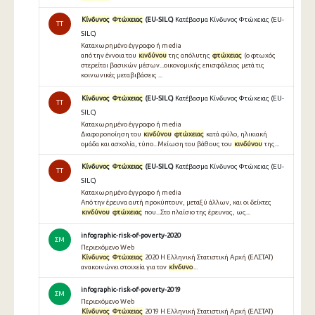
Κίνδυνος
Φτώχειας
(EU-SILC)
Κατέβασμα Κίνδυνος Φτώχειας (EU-
TT
SILC)
Καταχωρημένο έγγραφο ή media
από την έννοια του
κινδύνου
της απόλυτης
φτώχειας
(ο φτωχός
στερείται βασικών µέσων...οικονοµικής επισφάλειας µετά τις
κοινωνικές µεταβιβάσεις ...
Κίνδυνος
Φτώχειας
(EU-SILC)
Κατέβασμα Κίνδυνος Φτώχειας (EU-
TT
SILC)
Καταχωρημένο έγγραφο ή media
Διαφοροποίηση του
κινδύνου
φτώχειας
κατά φύλο, ηλικιακή
ομάδα και ασχολία, τύπο...Μείωση του βάθους του
κινδύνου
της...
Κίνδυνος
Φτώχειας
(EU-SILC)
Κατέβασμα Κίνδυνος Φτώχειας (EU-
TT
SILC)
Καταχωρημένο έγγραφο ή media
Από την έρευνα αυτή προκύπτουν, μεταξύ άλλων, και οι δείκτες
κινδύνου
φτώχειας
που...Στο πλαίσιο της έρευνας, ως...
infographic-risk-of-poverty-2020
ΣΜ
Περιεχόμενο Web
Κίνδυνος
Φτώχειας
2020 Η Ελληνική Στατιστική Αρχή (ΕΛΣΤΑΤ)
ανακοινώνει στοιχεία για τον
κίνδυνο
...
infographic-risk-of-poverty-2019
ΣΜ
Περιεχόμενο Web
Κίνδυνος
Φτώχειας
2019 Η Ελληνική Στατιστική Αρχή (ΕΛΣΤΑΤ)