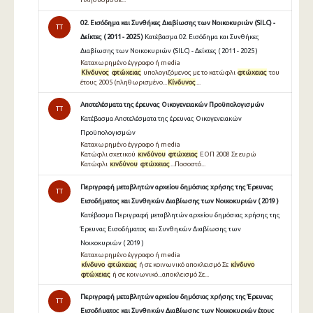
02. Εισόδημα και Συνθήκες Διαβίωσης των Νοικοκυριών (SILC) -
TT
Δείκτες ( 2011 - 2025 )
Κατέβασμα 02. Εισόδημα και Συνθήκες
Διαβίωσης των Νοικοκυριών (SILC) - Δείκτες ( 2011 - 2025 )
Καταχωρημένο έγγραφο ή media
Κίνδυνος
φτώχειας
υπολογιζόμενος με το κατώφλι
φτώχειας
του
έτους 2005 (πληθωρισμένο...
Κίνδυνος
...
Αποτελέσματα της έρευνας Οικογενειακών Προϋπολογισμών
TT
Κατέβασμα Αποτελέσματα της έρευνας Οικογενειακών
Προϋπολογισμών
Καταχωρημένο έγγραφο ή media
Κατώφλι σχετικού
κινδύνου
φτώχειας
ΕΟΠ 2008 Σε ευρώ
Κατώφλι
κινδύνου
φτώχειας
...Ποσοστό...
Περιγραφή μεταβλητών αρχείου δημόσιας χρήσης της Έρευνας
TT
Εισοδήματος και Συνθηκών Διαβίωσης των Νοικοκυριών ( 2019 )
Κατέβασμα Περιγραφή μεταβλητών αρχείου δημόσιας χρήσης της
Έρευνας Εισοδήματος και Συνθηκών Διαβίωσης των
Νοικοκυριών ( 2019 )
Καταχωρημένο έγγραφο ή media
κίνδυνο
φτώχειας
ή σε κοινωνικό αποκλεισμό Σε
κίνδυνο
φτώχειας
ή σε κοινωνικό...αποκλεισμό Σε...
Περιγραφή μεταβλητών αρχείου δημόσιας χρήσης της Έρευνας
TT
Εισοδήματος και Συνθηκών Διαβίωσης των Νοικοκυριών έτους