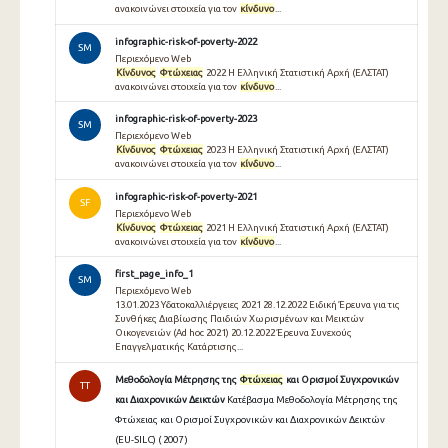
ανακοινώνει στοιχεία για τον
κίνδυνο
...
infographic-risk-of-poverty-2022
SM
Περιεχόμενο Web
Κίνδυνος
Φτώχειας
2022 Η Ελληνική Στατιστική Αρχή (ΕΛΣΤΑΤ)
ανακοινώνει στοιχεία για τον
κίνδυνο
...
infographic-risk-of-poverty-2023
SM
Περιεχόμενο Web
Κίνδυνος
Φτώχειας
2023 Η Ελληνική Στατιστική Αρχή (ΕΛΣΤΑΤ)
ανακοινώνει στοιχεία για τον
κίνδυνο
...
infographic-risk-of-poverty-2021
SF
Περιεχόμενο Web
Κίνδυνος
Φτώχειας
2021 Η Ελληνική Στατιστική Αρχή (ΕΛΣΤΑΤ)
ανακοινώνει στοιχεία για τον
κίνδυνο
...
first_page_info_1
SM
Περιεχόμενο Web
13.01.2023 Υδατοκαλλιέργειες 2021 28.12.2022 Ειδική Έρευνα για τις
Συνθήκες Διαβίωσης Παιδιών Χωρισμένων και Μεικτών
Οικογενειών (Ad hoc 2021) 20.12.2022 Έρευνα Συνεχούς
Επαγγελματικής Κατάρτισης...
Μεθοδολογία Μέτρησης της
Φτώχειας
και Ορισμοί Συγχρονικών
TT
και Διαχρονικών Δεικτών
Κατέβασμα Μεθοδολογία Μέτρησης της
Φτώχειας και Ορισμοί Συγχρονικών και Διαχρονικών Δεικτών
(EU-SILC) ( 2007 )