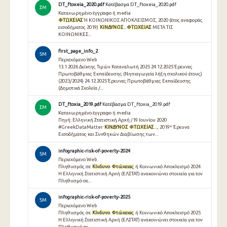
DT_ftoxeia_2020.pdf
Κατέβασμα DT_ftoxeia_2020.pdf
ΣΜ
Καταχωρημένο έγγραφο ή media
ΦΤΩΧΕΙΑΣ
Ή ΚΟΙΝΩΝΙΚΟΣ ΑΠΟΚΛΕΙΣΜΟΣ, 2020 (έτος αναφοράς
εισοδήματος 2019)
ΚΙΝΔΥΝΟΣ
...
ΦΤΩΧΕΙΑΣ
ΜΕΤΑ ΤΙΣ
ΚΟΙΝΩΝΙΚΕΣ...
first_page_info_2
SM
Περιεχόμενο Web
13.1.2026 Δείκτης Τιμών Καταναλωτή 2025 24.12.2025 Έρευνες
Πρωτοβάθμιας Εκπαίδευσης (Νηπιαγωγεία λήξη σχολικού έτους)
(2023/2024) 24.12.2025 Έρευνες Πρωτοβάθμιας Εκπαίδευσης
(Δημοτικά Σχολεία /...
DT_ftoxia_2019.pdf
Κατέβασμα DT_ftoxia_2019.pdf
ΣΜ
Καταχωρημένο έγγραφο ή media
Πηγή: Ελληνική Στατιστική Αρχή /19 Ιουνίου 2020
#GreekDataMatter
ΚΙΝΔΥΝΟΣ
ΦΤΩΧΕΙΑΣ
..., 2019* Έρευνα
Εισοδήματος και Συνθηκών Διαβίωσης των...
infographic-risk-of-poverty-2024
SM
Περιεχόμενο Web
Πληθυσμός σε
Κίνδυνο
Φτώχειας
ή Κοινωνικό Αποκλεισμό 2024
Η Ελληνική Στατιστική Αρχή (ΕΛΣΤΑΤ) ανακοινώνει στοιχεία για τον
Πληθυσμό σε...
infographic-risk-of-poverty-2025
SM
Περιεχόμενο Web
Πληθυσμός σε
Κίνδυνο
Φτώχειας
ή Κοινωνικό Αποκλεισμό 2025
Η Ελληνική Στατιστική Αρχή (ΕΛΣΤΑΤ) ανακοινώνει στοιχεία για τον
Πληθυσμό σε...