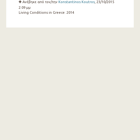
Ανέβηκε από τον/την
Konstantinos Koutros
, 23/10/2015
2:09 μμ
Living Conditions in Greece:
2014